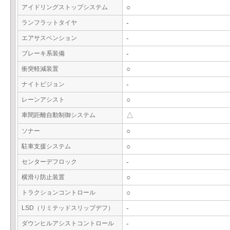
アイドリングストップシステム
○
ランフラットタイヤ
-
エアサスペンション
-
ブレーキ系装備
-
衝突軽減装置
○
ナイトビジョン
-
レーンアシスト
○
車間距離自動制御システム
△
ソナー
○
駐車支援システム
○
センターデフロック
-
横滑り防止装置
○
トラクションコントロール
○
LSD（リミテッドスリップデフ）
-
ダウンヒルアシストコントロール
-