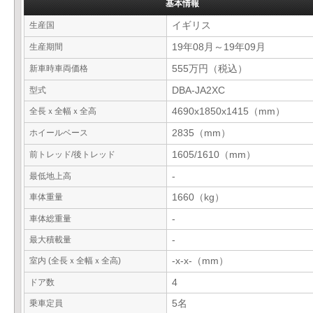
基本情報
生産国
イギリス
生産期間
19年08月～19年09月
新車時車両価格
555万円（税込）
型式
DBA-JA2XC
全長ｘ全幅ｘ全高
4690x1850x1415（mm）
ホイールベース
2835（mm）
前トレッド/後トレッド
1605/1610（mm）
最低地上高
-
車体重量
1660（kg）
車体総重量
-
最大積載量
-
室内 (全長ｘ全幅ｘ全高)
-x-x-（mm）
ドア数
4
乗車定員
5名