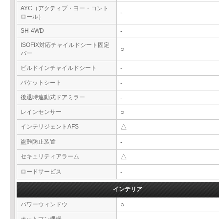
AYC（アクティブ・ヨー・コント
-
ロール）
SH-4WD
-
ISOFIX対応チャイルドシート固定
○
バー
ビルドインチャイルドシート
-
バケットシート
-
後退時連動式ドアミラー
-
レインセンサー
○
インテリジェントAFS
△
盗難防止装置
-
セキュリティアラーム
△
ロードサービス
-
インテリア
パワーウィンドウ
○