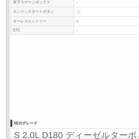
床下ラゲージボックス
-
エンジンスタートボタン
△
キーレスエントリー
○
ETC
-
XEのグレード
S 2.0L D180 ディーゼルターボ