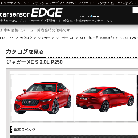
メルセデスベンツ
・
フォルクスワーゲン
・
BMW
・
アウディ
・
レクサス
他エッジなプレミ
大人のためのプレミアカーライフ実現サイト 輸入車・外車のカーセンサーエッジ
新車時価格はメーカー発表当時の価格です
EDGE.net
>
カタログ
>
ジャガー
>
ジャガー XE
>
XE(19年08月-19年09月)
>
S 2.0L P250
ジャガー XE S 2.0L P250
基本スペック