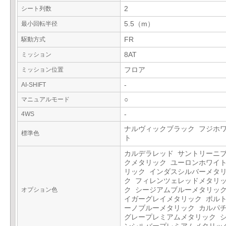
シート列数
2
最小回転半径
5.5（m）
駆動方式
FR
ミッション
8AT
ミッション位置
フロア
AI-SHIFT
-
マニュアルモード
○
4WS
-
ナルヴィックブラック フジホ
標準色
ト
カルデラレッド サントリーニ
クメタリック ユーロンホワイ
リック インダスシルバーメタ
ク フィレンツェレッドメタリ
オプション色
ク シージアムブルーメタリック
イガーグレイメタリック ポル
ーノブルーメタリック カルパ
グレープレミアムメタリック 