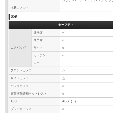
ンシルバープレミアムメタリ
掲載コメント
-
装備
セーフティ
運転席
○
助手席
○
エアバッグ
サイド
○
カーテン
○
ニー
-
フロントカメラ
△
サイドカメラ
△
バックカメラ
○
頸部衝撃緩和ヘッドレスト
○
ABS（○）
ABS
ブレーキアシスト
○