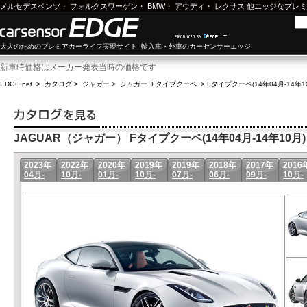
メルセデスベンツ
・
フォルクスワーゲン
・
BMW
・
アウディ
・
レクサス
他エッジなプレミ
大人のためのプレミアカーライフ実現サイト 輸入車・外車のカーセンサーエッジ
新車時価格はメーカー発表当時の価格です
EDGE.net
>
カタログ
>
ジャガー
>
ジャガー Fタイプクーペ
>
Fタイプクーペ(14年04月-14年1
JAGUAR（ジャガー） Fタイプクーペ(14年04月-14年10月)
2023年
2022年
2020年
2019年
2019年
2018年
2017年
2016
04月-
10月-
01月-
10月-
07月-
06月-
09月-
10月-