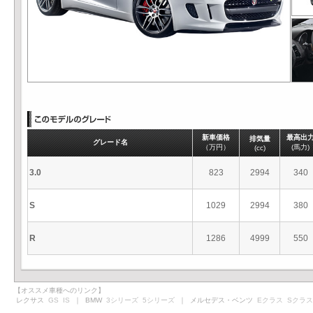
新車価格
最高出
排気量
グレード名
（万円）
(馬力)
(cc)
3.0
823
2994
340
S
1029
2994
380
R
1286
4999
550
【オススメ車種へのリンク】
レクサス
GS
IS
｜ BMW
3シリーズ
5シリーズ
｜ メルセデス・ベンツ
Eクラス
Sクラス