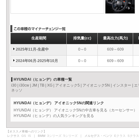
生産期間
排気量
(cc)
最高出力
(馬力)
2025年11月-生産中
0～0
609～609
2024年06月-2025年10月
0～0
609～609
HYUNDAI（ヒョンデ）の車種一覧
i30
|
i30cw
|
JM
|
TB
|
XG
|
アイオニック5
|
アイオニック5N
|
インスター
|
エ
ネッソ
HYUNDAI（ヒョンデ） アイオニック5Nの関連リンク
HYUNDAI（ヒョンデ） アイオニック5Nの中古車を見る（カーセンサー）
HYUNDAI（ヒョンデ）の人気ランキングを見る
【オススメ車種へのリンク】
レクサス
GS
IS
｜ BMW
3シリーズ
5シリーズ
｜ メルセデス・ベンツ
Eクラス
Sクラス