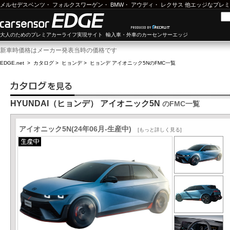
メルセデスベンツ
・
フォルクスワーゲン
・
BMW
・
アウディ
・
レクサス
他エッジなプレミ
大人のためのプレミアカーライフ実現サイト 輸入車・外車のカーセンサーエッジ
新車時価格はメーカー発表当時の価格です
EDGE.net
>
カタログ
>
ヒョンデ
>
ヒョンデ アイオニック5N
のFMC一覧
HYUNDAI（ヒョンデ） アイオニック5N
のFMC一覧
アイオニック5N(24年06月-生産中)
[もっと詳しく見る]