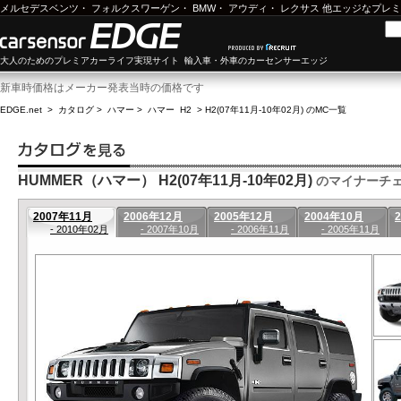
メルセデスベンツ
・
フォルクスワーゲン
・
BMW
・
アウディ
・
レクサス
他エッジなプレミ
大人のためのプレミアカーライフ実現サイト 輸入車・外車のカーセンサーエッジ
新車時価格はメーカー発表当時の価格です
EDGE.net
>
カタログ
>
ハマー
>
ハマー H2
>
H2(07年11月-10年02月) のMC一覧
HUMMER（ハマー） H2(07年11月-10年02月)
のマイナーチ
2007年11月
2006年12月
2005年12月
2004年10月
- 2010年02月
- 2007年10月
- 2006年11月
- 2005年11月