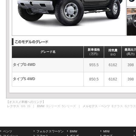
新車価格
最高出
排気量
グレード名
（万円）
(馬力)
(cc)
タイプG 4WD
955.5
6162
398
タイプS 4WD
850.5
6162
398
【オススメ車種へのリンク】
レクサス
GS
IS
｜ BMW
3シリーズ
5シリーズ
｜ メルセデス・ベンツ
Eクラス
Sクラス
ベンツ
フォルクスワーゲン
BMW
MINI
マイバッハ
スマート
ボルボ
サーブ