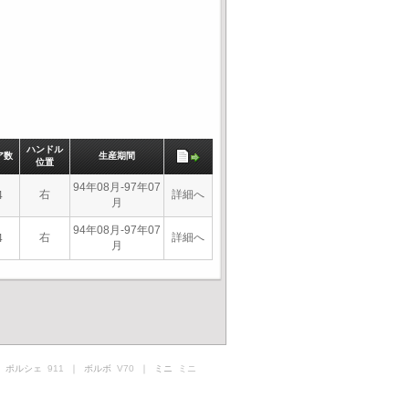
ハンドル
ア数
生産期間
位置
94年08月-97年07
右
詳細へ
4
月
94年08月-97年07
右
詳細へ
4
月
 ポルシェ
911
｜ ボルボ
V70
｜ ミニ
ミニ