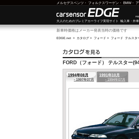
メルセデスベンツ
・
フォルクスワーゲン
・
BMW
・
ア
大人のためのプレミアカーライフ実現サイト 輸入車・外
新車時価格はメーカー発表当時の価格です
EDGE.net
>
カタログ
>
フォード
>
フォード テルスタ
FORD（フォード） テルスター(94年
1994年08月
1991年10月
- 1997年07月
- 1994年07月