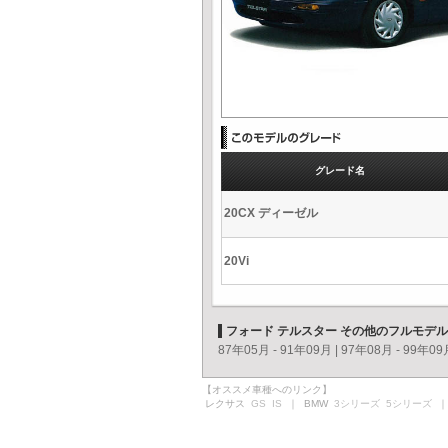
グレード名
20CX ディーゼル
20Vi
フォード テルスター その他のフルモデ
87年05月 - 91年09月
|
97年08月 - 99年09
【オススメ車種へのリンク】
レクサス
GS
IS
｜ BMW
3シリーズ
5シリーズ
｜