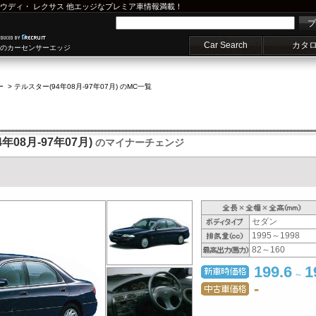
ウディ
・
レクサス
他エッジなプレミア車情報満載！
プ
Car Search
カタ
車のカーセンサーエッジ
ー
>
テルスター(94年08月-97年07月) のMC一覧
08月-97年07月)
のマイナーチェンジ
セダン
1995～1998
82～160
199.6
1
～
-