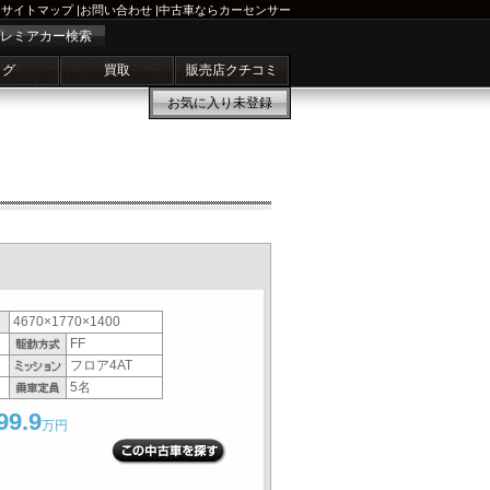
サイトマップ
|
お問い合わせ
|
中古車ならカーセンサー
レミアカー検索
ログ
買取
販売店クチコミ
お気に入り
未登録
4670×1770×1400
FF
フロア4AT
5名
99.9
万円