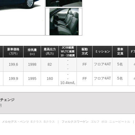
JC08燃費
新車価格
最高出力
駆動
乗車
排気量
ミッション
ド
WLTC燃費
（万円）
(馬力)
方式
定員
(cc)
10・15燃費
-
フロア4AT
5名
199.6
1998
82
-
FF
-
-
フロア4AT
5名
199.9
1995
160
-
FF
10.4km/L
ルチェンジ
月
 メルセデス・ベンツ
Eクラス
Sクラス
｜ フォルクスワーゲン
ゴルフ
ポロ
ニュービートル
｜