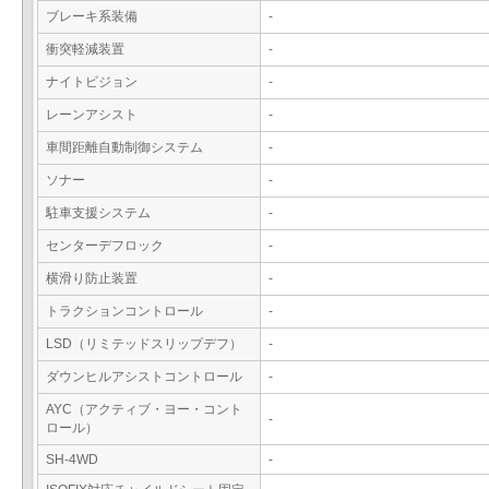
ブレーキ系装備
-
衝突軽減装置
-
ナイトビジョン
-
レーンアシスト
-
車間距離自動制御システム
-
ソナー
-
駐車支援システム
-
センターデフロック
-
横滑り防止装置
-
トラクションコントロール
-
LSD（リミテッドスリップデフ）
-
ダウンヒルアシストコントロール
-
AYC（アクティブ・ヨー・コント
-
ロール）
SH-4WD
-