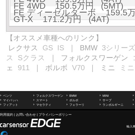
FE 4WD 150.5万円 (5MT)
FE ディーゼルターボ 159.5万
GT-X 171.2万円 (4AT)
【オススメ車種へのリンク】
レクサス
GS
IS
｜ BMW
3シリー
ス
Sクラス
｜ フォルクスワーゲン
ェ
911
｜ ボルボ
V70
｜ ミニ
ミニ
ベンツ
フォルクスワーゲン
BMW
MINI
マイバッハ
スマート
ボルボ
サーブ
フィアット
マセラティ
フェラーリ
ランボルギーニ
利用規約
|
お問い合わせ
|
プライバシーポリシー
輸入