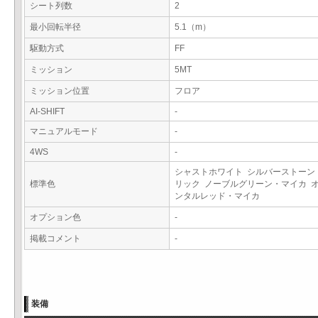
シート列数
2
最小回転半径
5.1（m）
駆動方式
FF
ミッション
5MT
ミッション位置
フロア
AI-SHIFT
-
マニュアルモード
-
4WS
-
シャストホワイト シルバーストーン
標準色
リック ノーブルグリーン・マイカ 
ンタルレッド・マイカ
オプション色
-
掲載コメント
-
装備