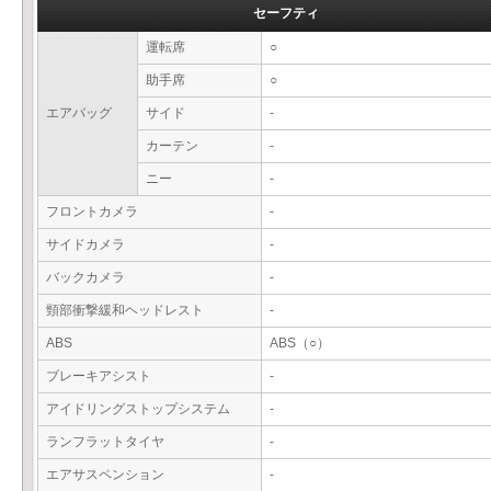
セーフティ
運転席
○
助手席
○
エアバッグ
サイド
-
カーテン
-
ニー
-
フロントカメラ
-
サイドカメラ
-
バックカメラ
-
頸部衝撃緩和ヘッドレスト
-
ABS
ABS（○）
ブレーキアシスト
-
アイドリングストップシステム
-
ランフラットタイヤ
-
エアサスペンション
-