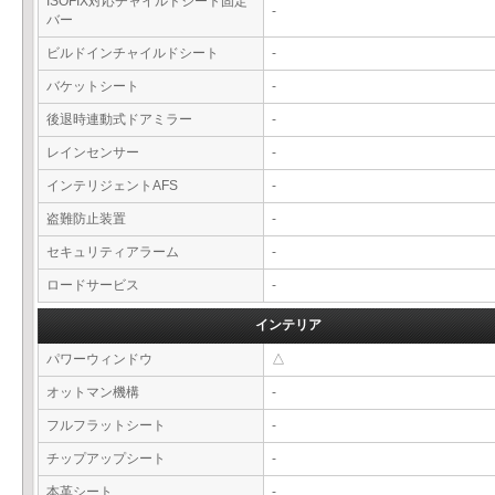
ISOFIX対応チャイルドシート固定
-
バー
ビルドインチャイルドシート
-
バケットシート
-
後退時連動式ドアミラー
-
レインセンサー
-
インテリジェントAFS
-
盗難防止装置
-
セキュリティアラーム
-
ロードサービス
-
インテリア
パワーウィンドウ
△
オットマン機構
-
フルフラットシート
-
チップアップシート
-
本革シート
-