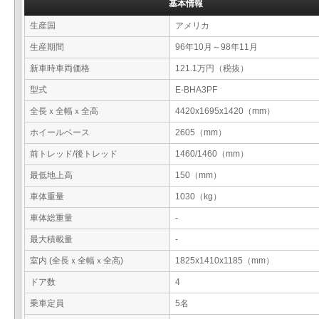
基本情報
生産国
アメリカ
生産期間
96年10月～98年11月
新車時車両価格
121.1万円（税抜）
型式
E-BHA3PF
全長ｘ全幅ｘ全高
4420x1695x1420（mm）
ホイールベース
2605（mm）
前トレッド/後トレッド
1460/1460（mm）
最低地上高
150（mm）
車体重量
1030（kg）
車体総重量
-
最大積載量
-
室内 (全長ｘ全幅ｘ全高)
1825x1410x1185（mm）
ドア数
4
乗車定員
5名