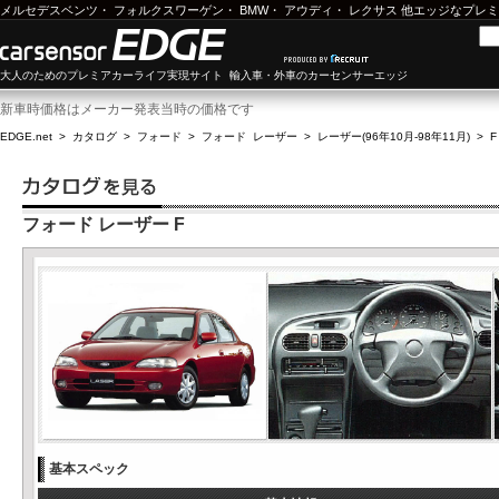
メルセデスベンツ
・
フォルクスワーゲン
・
BMW
・
アウディ
・
レクサス
他エッジなプレミ
大人のためのプレミアカーライフ実現サイト 輸入車・外車のカーセンサーエッジ
新車時価格はメーカー発表当時の価格です
EDGE.net
>
カタログ
>
フォード
>
フォード レーザー
>
レーザー(96年10月-98年11月)
>
F
フォード レーザー F
基本スペック