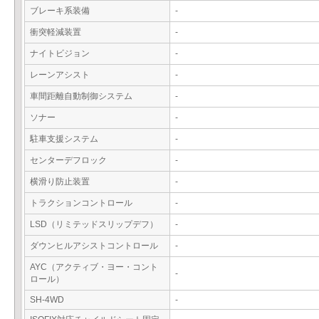
ブレーキ系装備
-
衝突軽減装置
-
ナイトビジョン
-
レーンアシスト
-
車間距離自動制御システム
-
ソナー
-
駐車支援システム
-
センターデフロック
-
横滑り防止装置
-
トラクションコントロール
-
LSD（リミテッドスリップデフ）
-
ダウンヒルアシストコントロール
-
AYC（アクティブ・ヨー・コント
-
ロール）
SH-4WD
-