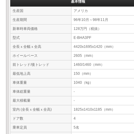
基本情報
生産国
アメリカ
生産期間
96年10月～98年11月
新車時車両価格
128万円（税抜）
型式
E-BHA3PF
全長ｘ全幅ｘ全高
4420x1695x1420（mm）
ホイールベース
2605（mm）
前トレッド/後トレッド
1460/1460（mm）
最低地上高
150（mm）
車体重量
1040（kg）
車体総重量
-
最大積載量
-
室内 (全長ｘ全幅ｘ全高)
1825x1410x1185（mm）
ドア数
4
乗車定員
5名