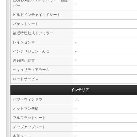
ISOFIX対応チャイルドシート固定
-
バー
ビルドインチャイルドシート
-
バケットシート
-
後退時連動式ドアミラー
-
レインセンサー
-
インテリジェントAFS
-
盗難防止装置
-
セキュリティアラーム
-
ロードサービス
-
インテリア
パワーウィンドウ
△
オットマン機構
-
フルフラットシート
-
チップアップシート
-
本革シート
-