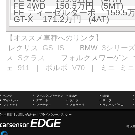
FE 4WD 150.5万円 (5MT)
FE ディーゼルターボ 159.5万
GT-X 171.2万円 (4AT)
【オススメ車種へのリンク】
レクサス
GS
IS
｜ BMW
3シリー
ス
Sクラス
｜ フォルクスワーゲン
ェ
911
｜ ボルボ
V70
｜ ミニ
ミニ
ベンツ
フォルクスワーゲン
BMW
MINI
マイバッハ
スマート
ボルボ
サーブ
フィアット
マセラティ
フェラーリ
ランボルギーニ
利用規約
|
お問い合わせ
|
プライバシーポリシー
輸入