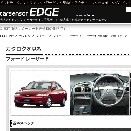
メルセデスベンツ
・
フォルクスワーゲン
・
BMW
・
アウディ
・
レクサス
他エッジなプレミ
大人のためのプレミアカーライフ実現サイト 輸入車・外車のカーセンサーエッジ
新車時価格はメーカー発表当時の価格です
EDGE.net
>
カタログ
>
フォード
>
フォード レーザー
>
レーザー(96年10月-98年11月)
>
F
フォード レーザー F
基本スペック