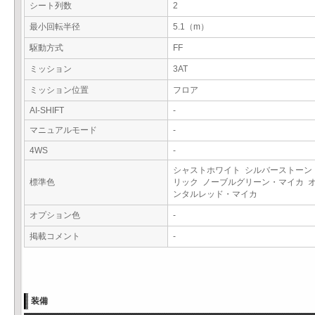
シート列数
2
最小回転半径
5.1（m）
駆動方式
FF
ミッション
3AT
ミッション位置
フロア
AI-SHIFT
-
マニュアルモード
-
4WS
-
シャストホワイト シルバーストーン
標準色
リック ノーブルグリーン・マイカ 
ンタルレッド・マイカ
オプション色
-
掲載コメント
-
装備