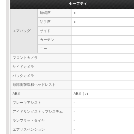
セーフティ
運転席
○
助手席
○
エアバッグ
サイド
-
カーテン
-
ニー
-
フロントカメラ
-
サイドカメラ
-
バックカメラ
-
頸部衝撃緩和ヘッドレスト
-
ABS
ABS（○）
ブレーキアシスト
-
アイドリングストップシステム
-
ランフラットタイヤ
-
エアサスペンション
-