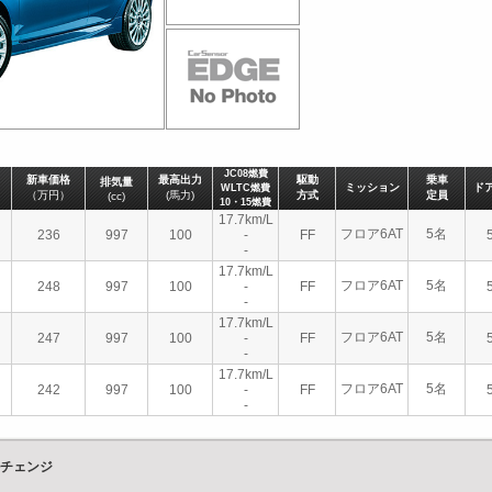
JC08燃費
新車価格
最高出力
駆動
乗車
排気量
ミッション
ド
WLTC燃費
（万円）
(馬力)
方式
定員
(cc)
10・15燃費
17.7km/L
フロア6AT
5名
236
997
100
-
FF
-
17.7km/L
フロア6AT
5名
248
997
100
-
FF
-
17.7km/L
フロア6AT
5名
247
997
100
-
FF
-
17.7km/L
フロア6AT
5名
242
997
100
-
FF
-
ルチェンジ