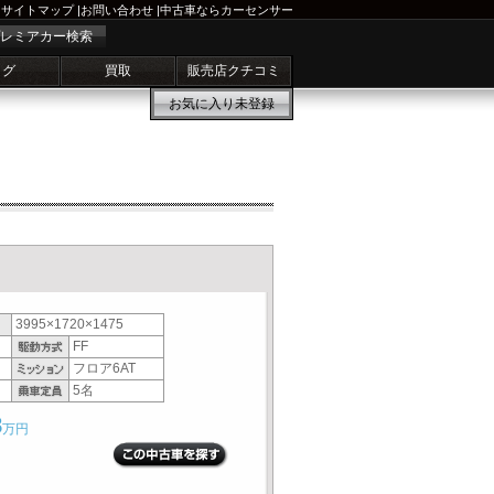
サイトマップ
|
お問い合わせ
|
中古車ならカーセンサー
レミアカー検索
ログ
買取
販売店クチコミ
お気に入り
未登録
3995×1720×1475
FF
フロア6AT
5名
8
万円