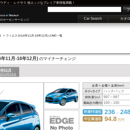
ウディ
・
レクサス
他エッジなプレミア車情報満載！
プ
Car Search
カタ
車のカーセンサーエッジ
タ
>
フィエスタ(14年11月-16年12月) のMC一覧
11月-16年12月)
のマイナーチェンジ
4年02月
 2014年03月
ハッチバック
997～997
100～100
236
24
～
94.8
万円