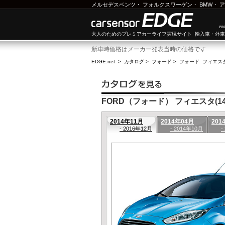
メルセデスベンツ
・
フォルクスワーゲン
・
BMW
・
ア
大人のためのプレミアカーライフ実現サイト 輸入車・外
新車時価格はメーカー発表当時の価格です
EDGE.net
>
カタログ
>
フォード
>
フォード フィエス
FORD（フォード） フィエスタ(14年
2014年11月
2014年04月
201
- 2016年12月
- 2014年10月
-