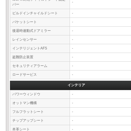
-
バー
ビルドインチャイルドシート
-
バケットシート
-
後退時連動式ドアミラー
-
レインセンサー
-
インテリジェントAFS
-
盗難防止装置
-
セキュリティアラーム
-
ロードサービス
-
インテリア
パワーウィンドウ
-
オットマン機構
-
フルフラットシート
-
チップアップシート
-
本革シート
-