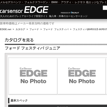
メルセデスベンツ
・
フォルクスワーゲン
・
BMW
・
アウディ
・
レクサス
他エッジなプレミ
大人のためのプレミアカーライフ実現サイト 輸入車・外車のカーセンサーエッジ
新車時価格はメーカー発表当時の価格です
EDGE.net
>
カタログ
>
フォード
>
フォード フェスティバ
>
フェスティバ(89年03月-90年07
フォード フェスティバ ジュニア
基本スペック