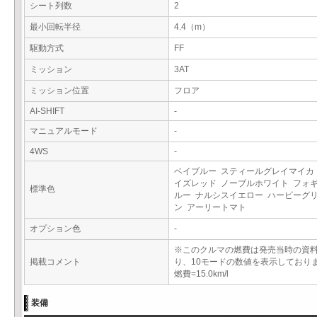
シート列数
2
最小回転半径
4.4（m）
駆動方式
FF
ミッション
3AT
ミッション位置
フロア
AI-SHIFT
-
マニュアルモード
-
4WS
-
ベイブルー スティールグレイマイカ
イズレッド ノーブルホワイト フォ
標準色
ルー ナルシスイエロー ハービーグ
ン アーリートマト
オプション色
-
※このクルマの燃費は発売当時の資
掲載コメント
り、10モードの数値を表示しており
燃費=15.0km/l
装備