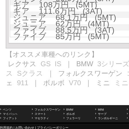
ギア 108万円 (5MT)
ギア 111.6万円 (3AT)
ジュニア 68.1万円 (5MT)
ジュニア 62万円 (4MT)
ファイブ 88.5万円 (3AT)
ファイブ 85万円 (5MT)
【オススメ車種へのリンク】
レクサス
GS
IS
｜ BMW
3シリー
ス
Sクラス
｜ フォルクスワーゲン
ェ
911
｜ ボルボ
V70
｜ ミニ
ミニ
ベンツ
フォルクスワーゲン
BMW
MINI
マイバッハ
スマート
ボルボ
サーブ
フィアット
マセラティ
フェラーリ
ランボルギーニ
利用規約
|
お問い合わせ
|
プライバシーポリシー