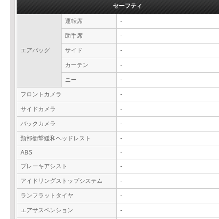
セーフティ
運転席
-
助手席
-
エアバッグ
サイド
-
カーテン
-
ニー
-
フロントカメラ
-
サイドカメラ
-
バックカメラ
-
頸部衝撃緩和ヘッドレスト
-
ABS
-
ブレーキアシスト
-
アイドリングストップシステム
-
ランフラットタイヤ
-
エアサスペンション
-