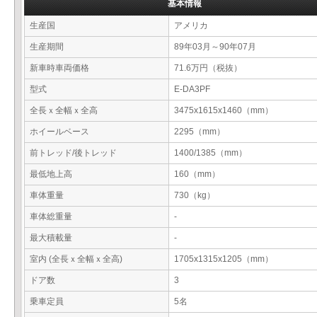
基本情報
生産国
アメリカ
生産期間
89年03月～90年07月
新車時車両価格
71.6万円（税抜）
型式
E-DA3PF
全長ｘ全幅ｘ全高
3475x1615x1460（mm）
ホイールベース
2295（mm）
前トレッド/後トレッド
1400/1385（mm）
最低地上高
160（mm）
車体重量
730（kg）
車体総重量
-
最大積載量
-
室内 (全長ｘ全幅ｘ全高)
1705x1315x1205（mm）
ドア数
3
乗車定員
5名