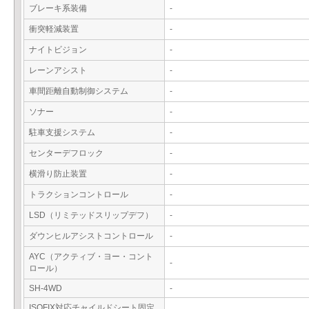
ブレーキ系装備
-
衝突軽減装置
-
ナイトビジョン
-
レーンアシスト
-
車間距離自動制御システム
-
ソナー
-
駐車支援システム
-
センターデフロック
-
横滑り防止装置
-
トラクションコントロール
-
LSD（リミテッドスリップデフ）
-
ダウンヒルアシストコントロール
-
AYC（アクティブ・ヨー・コント
-
ロール）
SH-4WD
-
ISOFIX対応チャイルドシート固定