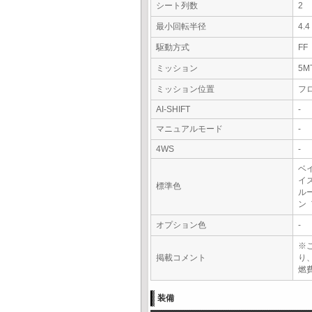
シート列数
2
最小回転半径
4.
駆動方式
FF
ミッション
5M
ミッション位置
フ
AI-SHIFT
-
マニュアルモード
-
4WS
-
ベ
イ
標準色
ル
ン
オプション色
-
※
掲載コメント
り
燃費
装備