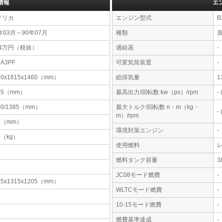
情報
エ
メリカ
エンジン型式
B
年03月～90年07月
種類
直
.4万円（税抜）
過給器
-
DA3PF
可変気筒装置
-
70x1615x1460（mm）
総排気量
1
95（mm）
最高出力/回転数 kw（ps）/rpm
-
00/1385（mm）
最大トルク/回転数 n・m（kg・
-
m）/rpm
0（mm）
環境対策エンジン
-
0（kg）
使用燃料
燃料タンク容量
JC08モード燃費
-
05x1315x1205（mm）
WLTCモード燃費
-
10-15モード燃費
-
燃費基準達成
-