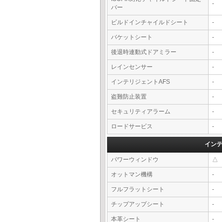
-
バー
ビルドインチャイルドシート
-
バケットシート
-
後退時連動式ドアミラー
-
レインセンサー
-
インテリジェントAFS
-
盗難防止装置
-
セキュリティアラーム
-
ロードサービス
-
イン
パワーウィンドウ
△
オットマン機構
-
フルフラットシート
-
チップアップシート
-
本革シート
-