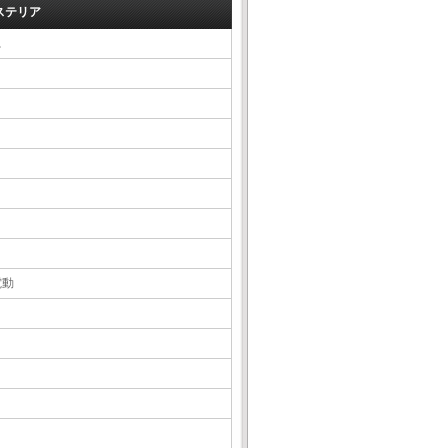
ステリア
△
電動