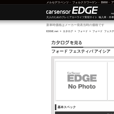
メルセデスベンツ
・
フォルクスワーゲン
・
BMW
・
ア
大人のためのプレミアカーライフ実現サイト 輸入車・外
新車時価格はメーカー発表当時の価格です
EDGE.net
>
カタログ
>
フォード
>
フォード フェス
フォード フェスティバ アイシア
基本スペック