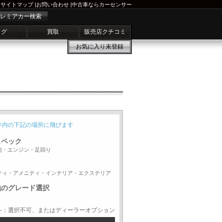
サイトマップ
|
お問い合わせ
|
中古車ならカーセンサー
レミアカー検索
ログ
買取
販売店クチコミ
お気に入り
未登録
ジ内の下記の場所に飛びます
スペック
能・エンジン・足回り
ティ・アメニティ・インテリア・エクステリア
他のグレード選択
-：選択不可、またはディーラーオプション