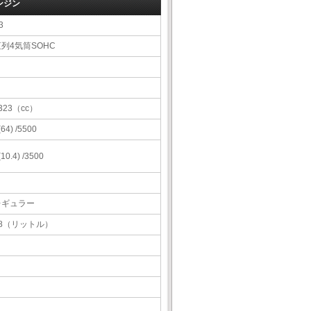
ンジン
3
列4気筒SOHC
323（cc）
 (64) /5500
 (10.4) /3500
レギュラー
38（リットル）