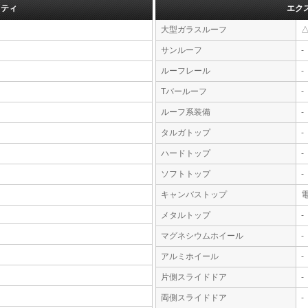
フティ
エク
大型ガラスルーフ
サンルーフ
-
ルーフレール
-
Tバールーフ
-
ルーフ系装備
-
タルガトップ
-
ハードトップ
-
ソフトトップ
-
キャンバストップ
メタルトップ
-
マグネシウムホイール
-
アルミホイール
-
片側スライドドア
-
両側スライドドア
-