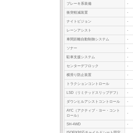
ブレーキ系装備
-
衝突軽減装置
-
ナイトビジョン
-
レーンアシスト
-
車間距離自動制御システム
-
ソナー
-
駐車支援システム
-
センターデフロック
-
横滑り防止装置
-
トラクションコントロール
-
LSD（リミテッドスリップデフ）
-
ダウンヒルアシストコントロール
-
AYC（アクティブ・ヨー・コント
-
ロール）
SH-4WD
-
ISOFIX対応チャイルドシート固定