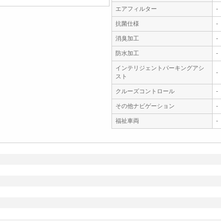
エアフィルター
-
抗菌仕様
-
消臭加工
-
防水加工
-
インテリジェントパーキングアシ
-
スト
クルーズコントロール
-
その他ナビゲーション
-
福祉車両
-