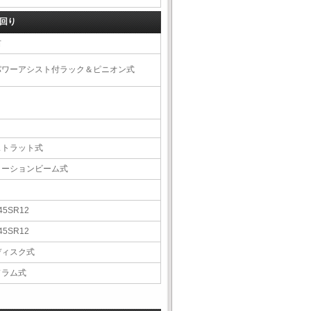
回り
右
パワーアシスト付ラック＆ピニオン式
ストラット式
トーションビーム式
45SR12
45SR12
ディスク式
ドラム式