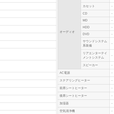
カセット
-
CD
-
MD
-
HDD
-
オーディオ
DVD
-
サウンドシステム
-
系装備
リアエンターテイ
-
メントシステム
スピーカー
-
AC電源
-
ステアリングヒーター
-
前席シートヒーター
-
後席シートヒーター
-
加湿器
-
空気清浄機
-