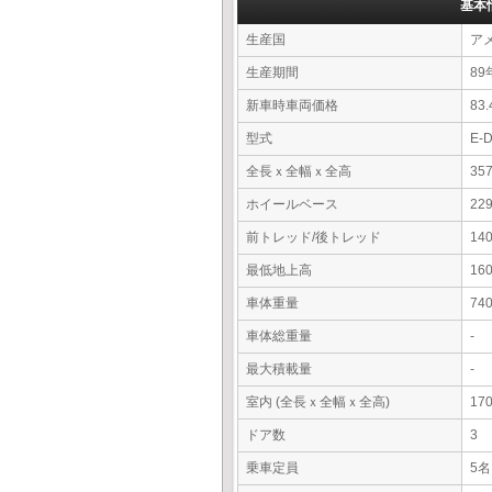
基本
生産国
ア
生産期間
89
新車時車両価格
83
型式
E-
全長ｘ全幅ｘ全高
35
ホイールベース
22
前トレッド/後トレッド
14
最低地上高
16
車体重量
74
車体総重量
-
最大積載量
-
室内 (全長ｘ全幅ｘ全高)
17
ドア数
3
乗車定員
5名