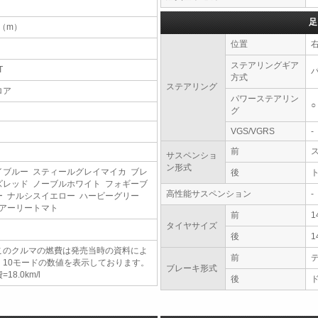
足
4（m）
位置
ステアリングギア
T
方式
ステアリング
ロア
パワーステアリン
○
グ
VGS/VGRS
-
前
サスペンショ
ン形式
イブルー スティールグレイマイカ ブレ
後
ズレッド ノーブルホワイト フォギーブ
高性能サスペンション
-
ー ナルシスイエロー ハービーグリー
 アーリートマト
前
1
タイヤサイズ
後
1
このクルマの燃費は発売当時の資料によ
前
、10モードの数値を表示しております。
ブレーキ形式
=18.0km/l
後