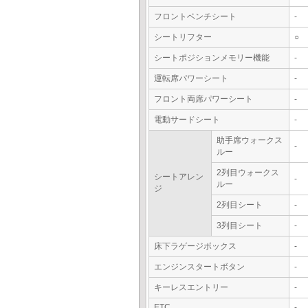
フロントベンチシート
-
シートリフター
○
シートポジションメモリー機能
-
運転席パワーシート
-
フロント両席パワーシート
-
電動サードシート
-
助手席ウォークス
-
ルー
2列目ウォークス
シートアレン
-
ルー
ジ
2列目シート
-
3列目シート
-
床下ラゲージボックス
-
エンジンスタートボタン
-
キーレスエントリー
-
ETC
-