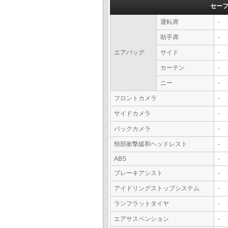
セー
運転席
-
助手席
-
エアバッグ
サイド
-
カーテン
-
ニー
-
フロントカメラ
-
サイドカメラ
-
バックカメラ
-
頸部衝撃緩和ヘッドレスト
-
ABS
-
ブレーキアシスト
-
アイドリングストップシステム
-
ランフラットタイヤ
-
エアサスペンション
-