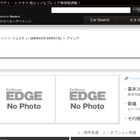
ウディ
・
レクサス
他エッジなプレミア車情報満載！
プ
Car Search
カタ
車のカーセンサーエッジ
ティバ
>
フェスティバ(89年03月-90年07月)
>
アイシア
ペー
基本
基本性
装備
セーフ
その
○：標準装備 △：オプション装備 