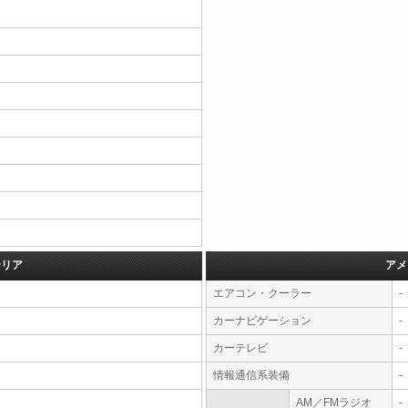
テリア
アメ
エアコン・クーラー
-
カーナビゲーション
-
カーテレビ
-
情報通信系装備
-
AM／FMラジオ
-