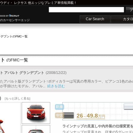
ウディ
・
レクサス
他エッジなプレミア車情報満載！
プ
Car Search
カタ
車のカーセンサーエッジ
ンデプント
のFMC一覧
ント
のFMC一覧
ト アバルト グランデプント
(2008/12/22)
たアバルト版グランデプント↑ボディカラーは写真の専用カラー、ビアンコ1色のみ
手掛けたモデル、アバル...
続きを読む
)
[もっと詳しく見る]
26
49.8
～
万円
ラインナップの見直しや内外装の仕様変更
ラインナップが見直され、従来の5グレード