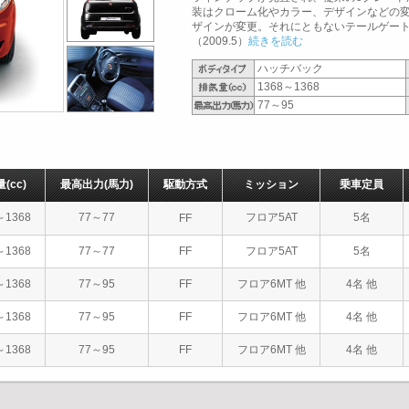
装はクローム化やカラー、デザインなどの
ザインが変更。それにともないテールゲー
（2009.5）
続きを読む
ハッチバック
1368～1368
77～95
量
(cc)
最高出力
(馬力)
駆動方式
ミッション
乗車定員
～1368
77～77
フロア5AT
5名
FF
～1368
77～77
FF
フロア5AT
5名
～1368
77～95
FF
フロア6MT 他
4名 他
～1368
77～95
FF
フロア6MT 他
4名 他
～1368
77～95
FF
フロア6MT 他
4名 他