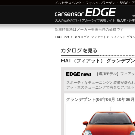
メルセデスベンツ
・
フォルクスワーゲン
・
BMW
・
ア
大人のためのプレミアカーライフ実現サイト 輸入車・外
新車時価格はメーカー発表当時の価格です
EDGE.net
>
カタログ
>
フィアット
>
フィアット グラ
FIAT（フィアット） グランデプ
［追加モデル］フィアッ
スポーティなチューニングと装備が奢られ
アット車のチューニングで有名なアバルトが
グランデプント(06年06月-10年06月