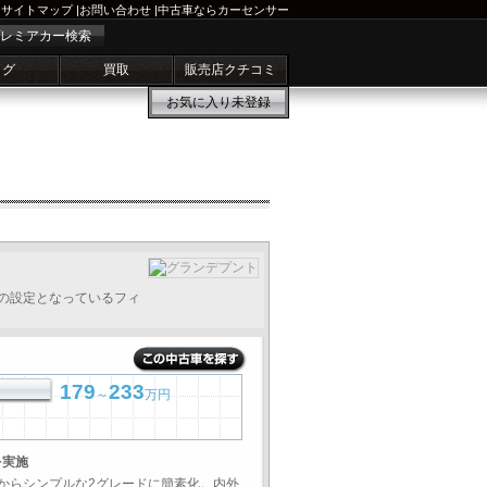
サイトマップ
|
お問い合わせ
|
中古車ならカーセンサー
レミアカー検索
ログ
買取
販売店クチコミ
お気に入り
未登録
の設定となっているフィ
179
233
～
万円
を実施
からシンプルな2グレードに簡素化。内外