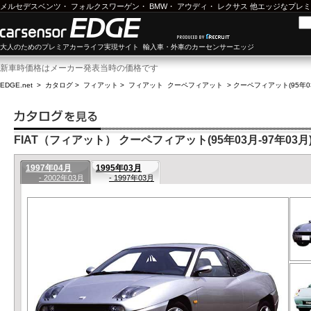
メルセデスベンツ
・
フォルクスワーゲン
・
BMW
・
アウディ
・
レクサス
他エッジなプレミ
大人のためのプレミアカーライフ実現サイト 輸入車・外車のカーセンサーエッジ
新車時価格はメーカー発表当時の価格です
EDGE.net
>
カタログ
>
フィアット
>
フィアット クーペフィアット
>
クーペフィアット(95年03
FIAT（フィアット） クーペフィアット(95年03月-97年03月
1997年04月
1995年03月
- 2002年03月
- 1997年03月