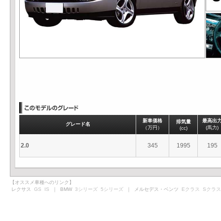
新車価格
最高出
排気量
グレード名
（万円）
(馬力)
(cc)
2.0
345
1995
195
【オススメ車種へのリンク】
レクサス
GS
IS
｜ BMW
3シリーズ
5シリーズ
｜ メルセデス・ベンツ
Eクラス
Sクラス