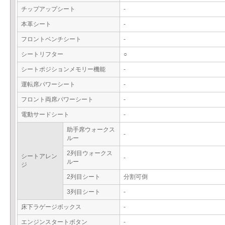
チップアップシート
-
本革シート
-
フロントベンチシート
-
シートリフター
○
シートポジションメモリー機能
-
運転席パワーシート
-
フロント両席パワーシート
-
電動サードシート
-
助手席ウォークス
-
ルー
2列目ウォークス
シートアレン
-
ルー
ジ
2列目シート
分割可倒
3列目シート
-
床下ラゲージボックス
-
エンジンスタートボタン
-