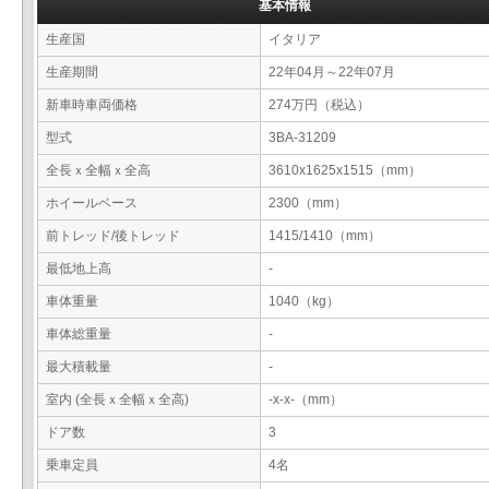
基本情報
生産国
イタリア
生産期間
22年04月～22年07月
新車時車両価格
274万円（税込）
型式
3BA-31209
全長ｘ全幅ｘ全高
3610x1625x1515（mm）
ホイールベース
2300（mm）
前トレッド/後トレッド
1415/1410（mm）
最低地上高
-
車体重量
1040（kg）
車体総重量
-
最大積載量
-
室内 (全長ｘ全幅ｘ全高)
-x-x-（mm）
ドア数
3
乗車定員
4名