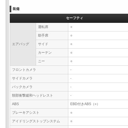
装備
セーフティ
運転席
○
助手席
○
エアバッグ
サイド
○
カーテン
○
ニー
○
フロントカメラ
-
サイドカメラ
-
バックカメラ
-
頸部衝撃緩和ヘッドレスト
-
ABS
EBD付きABS（○）
ブレーキアシスト
○
アイドリングストップシステム
○