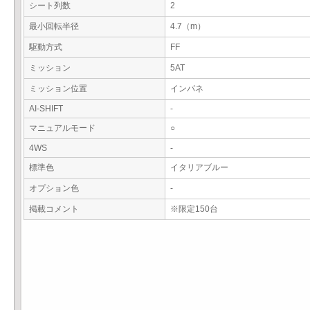
シート列数
2
最小回転半径
4.7（m）
駆動方式
FF
ミッション
5AT
ミッション位置
インパネ
AI-SHIFT
-
マニュアルモード
○
4WS
-
標準色
イタリアブルー
オプション色
-
掲載コメント
※限定150台