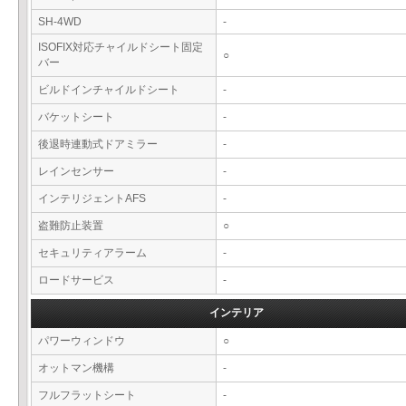
SH-4WD
-
ISOFIX対応チャイルドシート固定
○
バー
ビルドインチャイルドシート
-
バケットシート
-
後退時連動式ドアミラー
-
レインセンサー
-
インテリジェントAFS
-
盗難防止装置
○
セキュリティアラーム
-
ロードサービス
-
インテリア
パワーウィンドウ
○
オットマン機構
-
フルフラットシート
-