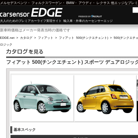
メルセデスベンツ
・
フォルクスワーゲン
・
BMW
・
アウディ
・
レクサス
他エッジなプレミ
大人のためのプレミアカーライフ実現サイト 輸入車・外車のカーセンサーエッジ
新車時価格はメーカー発表当時の価格です
EDGE.net
>
カタログ
>
フィアット
>
フィアット 500(チンクエチェント)
>
500(チンクエチェン
ロジック
フィアット 500(チンクエチェント) スポーツ デュアロジッ
基本スペック