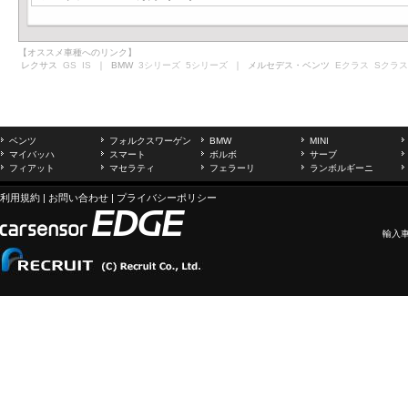
【オススメ車種へのリンク】
レクサス
GS
IS
｜ BMW
3シリーズ
5シリーズ
｜ メルセデス・ベンツ
Eクラス
Sクラス
ベンツ
フォルクスワーゲン
BMW
MINI
マイバッハ
スマート
ボルボ
サーブ
フィアット
マセラティ
フェラーリ
ランボルギーニ
利用規約
|
お問い合わせ
|
プライバシーポリシー
輸入