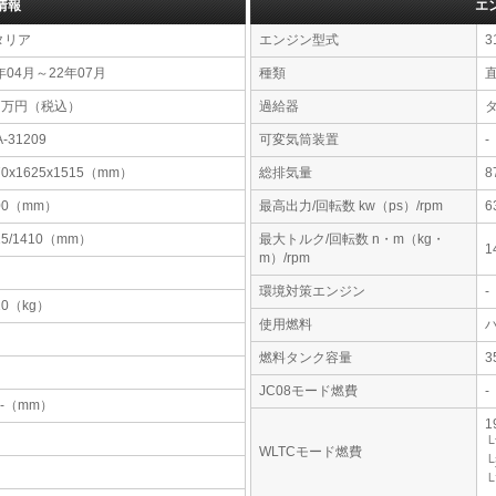
情報
エ
タリア
エンジン型式
3
年04月～22年07月
種類
直
57万円（税込）
過給器
A-31209
可変気筒装置
-
70x1625x1515（mm）
総排気量
8
00（mm）
最高出力/回転数 kw（ps）/rpm
6
15/1410（mm）
最大トルク/回転数 n・m（kg・
1
m）/rpm
環境対策エンジン
-
10（kg）
使用燃料
燃料タンク容量
JC08モード燃費
-
-x-（mm）
1
└
WLTCモード燃費
└
└