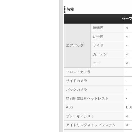
装備
セー
運転席
○
助手席
○
エアバッグ
サイド
○
カーテン
○
ニー
○
フロントカメラ
-
サイドカメラ
-
バックカメラ
-
頸部衝撃緩和ヘッドレスト
-
ABS
EB
ブレーキアシスト
○
アイドリングストップシステム
○