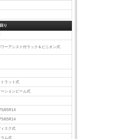
回り
右
パワーアシスト付ラック＆ピニオン式
ストラット式
トーションビーム式
75/65R14
75/65R14
ディスク式
ドラム式