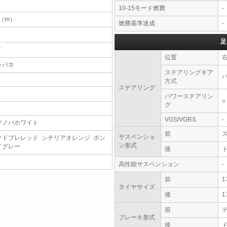
10-15モード燃費
-
7（m）
燃費基準達成
-
足
T
位置
ンパネ
ステアリングギア
方式
ステアリング
パワーステアリン
○
グ
VGS/VGRS
-
サノバホワイト
前
サスペンショ
ソドブレレッド シチリアオレンジ ポン
ン形式
イグレー
後
高性能サスペンション
-
前
1
タイヤサイズ
後
1
前
ブレーキ形式
後