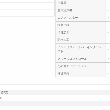
加湿器
-
空気清浄機
-
エアフィルター
○
抗菌仕様
-
消臭加工
-
防水加工
-
インテリジェントパーキングアシ
-
スト
クルーズコントロール
○
その他ナビゲーション
-
福祉車両
-
5AT)
)