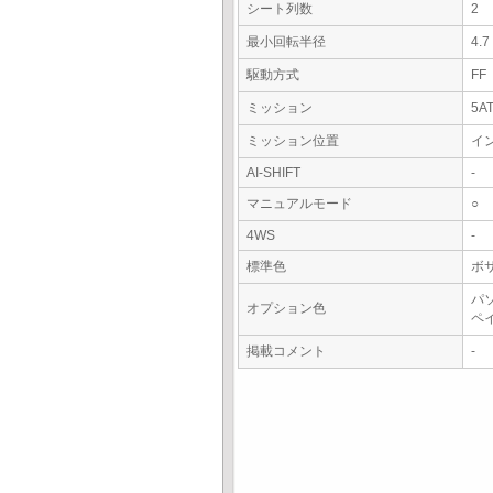
シート列数
2
最小回転半径
4.
駆動方式
FF
ミッション
5A
ミッション位置
イ
AI-SHIFT
-
マニュアルモード
○
4WS
-
標準色
ボ
パ
オプション色
ペ
掲載コメント
-