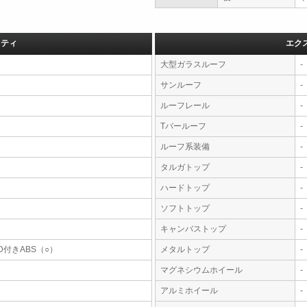
フティ
エク
大型ガラスルーフ
-
サンルーフ
-
ルーフレール
-
Tバールーフ
-
ルーフ系装備
-
タルガトップ
-
ハードトップ
-
ソフトトップ
-
キャンバストップ
-
D付きABS（○）
メタルトップ
-
マグネシウムホイール
-
アルミホイール
-