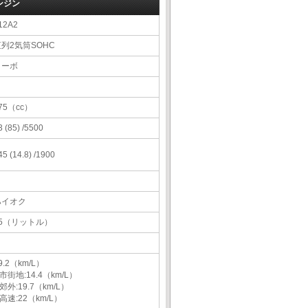
ンジン
12A2
列2気筒SOHC
ターボ
75（cc）
3 (85) /5500
45 (14.8) /1900
ハイオク
35（リットル）
9.2（km/L）
市街地:14.4（km/L）
郊外:19.7（km/L）
高速:22（km/L）