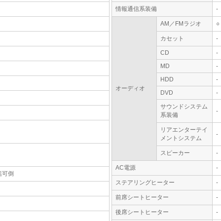
情報通信系装備
-
AM／FMラジオ
○
カセット
-
CD
-
MD
-
HDD
-
オーディオ
DVD
-
サウンドシステム
-
系装備
リアエンターテイ
-
メントシステム
スピーカー
-
AC電源
-
括可倒
ステアリングヒーター
-
前席シートヒーター
-
後席シートヒーター
-