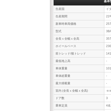
基本
生産国
イ
生産期間
22
新車時車両価格
2
型式
3B
全長ｘ全幅ｘ全高
35
ホイールベース
23
前トレッド/後トレッド
14
最低地上高
-
車体重量
10
車体総重量
-
最大積載量
-
室内 (全長ｘ全幅ｘ全高)
-x
ドア数
3
乗車定員
4名