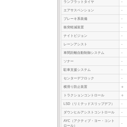
ランフラットタイヤ
-
エアサスペンション
-
ブレーキ系装備
-
衝突軽減装置
-
ナイトビジョン
-
レーンアシスト
-
車間距離自動制御システム
-
ソナー
-
駐車支援システム
-
センターデフロック
-
横滑り防止装置
○
トラクションコントロール
○
LSD（リミテッドスリップデフ）
-
ダウンヒルアシストコントロール
-
AYC（アクティブ・ヨー・コント
-
ロール）