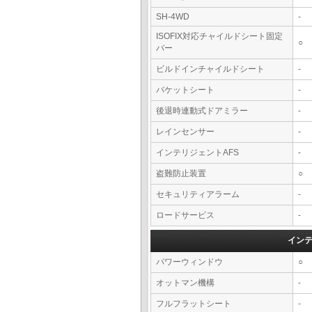
SH-4WD
-
ISOFIX対応チャイルドシート固定
○
バー
ビルドインチャイルドシート
-
バケットシート
-
後退時連動式ドアミラー
-
レインセンサー
-
インテリジェントAFS
-
盗難防止装置
○
セキュリティアラーム
-
ロードサービス
-
イン
パワーウィンドウ
○
オットマン機構
-
フルフラットシート
-