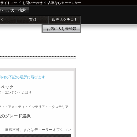
サイトマップ
|
お問い合わせ
|
中古車ならカーセンサー
レミアカー検索
ログ
買取
販売店クチコミ
お気に入り
未登録
ジ内の下記の場所に飛びます
スペック
能・エンジン・足回り
ティ・アメニティ・インテリア・エクステリア
他のグレード選択
-：選択不可、またはディーラーオプション