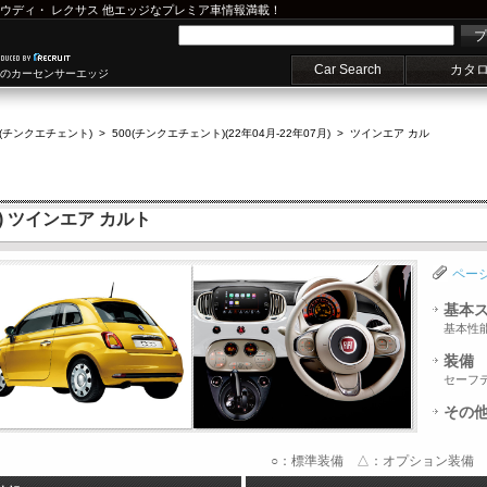
ウディ
・
レクサス
他エッジなプレミア車情報満載！
プ
Car Search
カタ
車のカーセンサーエッジ
0(チンクエチェント)
>
500(チンクエチェント)(22年04月-22年07月)
>
ツインエア カル
) ツインエア カルト
ペー
基本
基本性
装備
セーフ
その
○：標準装備 △：オプション装備 