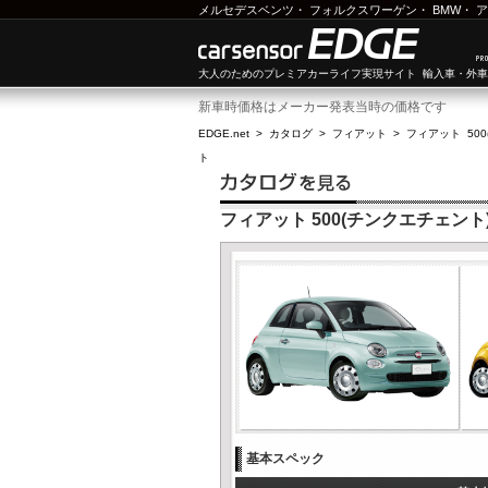
メルセデスベンツ
・
フォルクスワーゲン
・
BMW
・
ア
大人のためのプレミアカーライフ実現サイト 輸入車・外
新車時価格はメーカー発表当時の価格です
EDGE.net
>
カタログ
>
フィアット
>
フィアット 50
ト
フィアット 500(チンクエチェント
基本スペック