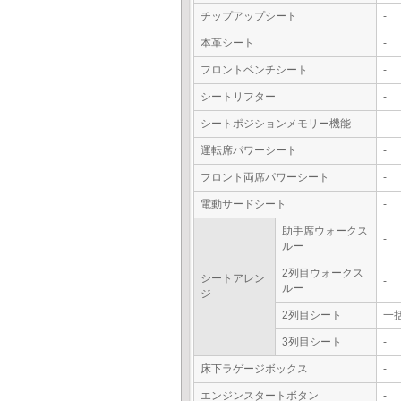
チップアップシート
-
本革シート
-
フロントベンチシート
-
シートリフター
-
シートポジションメモリー機能
-
運転席パワーシート
-
フロント両席パワーシート
-
電動サードシート
-
助手席ウォークス
-
ルー
2列目ウォークス
シートアレン
-
ルー
ジ
2列目シート
一
3列目シート
-
床下ラゲージボックス
-
エンジンスタートボタン
-