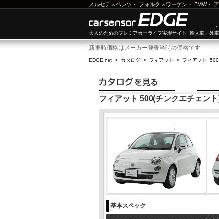
メルセデスベンツ
・
フォルクスワーゲン
・
BMW
・
ア
大人のためのプレミアカーライフ実現サイト 輸入車・外
新車時価格はメーカー発表当時の価格です
EDGE.net
>
カタログ
>
フィアット
>
フィアット 50
フィアット 500(チンクエチェント
基本スペック