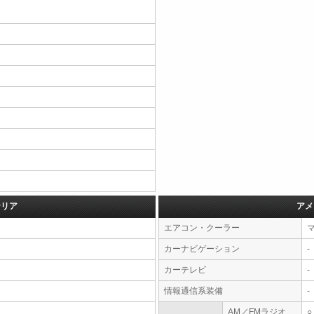
テリア
アメ
エアコン・クーラー
カーナビゲーション
-
カーテレビ
-
情報通信系装備
-
AM／FMラジオ
○