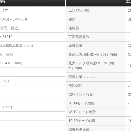
情報
エ
タリア
エンジン型式
1
年04月～14年03月
種類
直
01万円（税込）
過給器
-
A-31212
可変気筒装置
-
45x1625x1515（mm）
総排気量
1
00（mm）
最高出力/回転数 kw（ps）/rpm
5
15/1410（mm）
最大トルク/回転数 n・m（kg・
1
m）/rpm
環境対策エンジン
-
0（kg）
使用燃料
燃料タンク容量
JC08モード燃費
-
-x-（mm）
WLTCモード燃費
-
10-15モード燃費
1
燃費基準達成
-