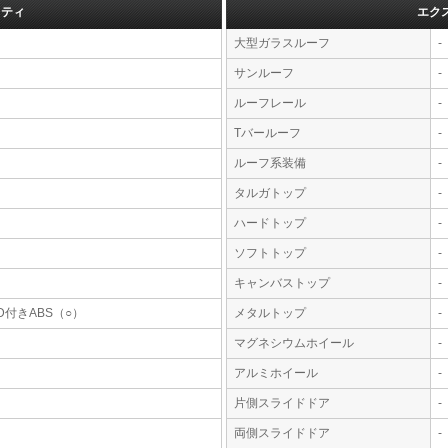
フティ
エク
大型ガラスルーフ
-
サンルーフ
-
ルーフレール
-
Tバールーフ
-
ルーフ系装備
-
タルガトップ
-
ハードトップ
-
ソフトトップ
-
キャンバストップ
-
D付きABS（○）
メタルトップ
-
マグネシウムホイール
-
アルミホイール
-
片側スライドドア
-
両側スライドドア
-