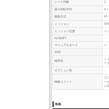
シート列数
2
最小回転半径
4.
駆動方式
FF
ミッション
5A
ミッション位置
イ
AI-SHIFT
-
マニュアルモード
○
4WS
-
ニ
標準色
イ
オプション色
-
※
掲載コメント
ー
レ
装備