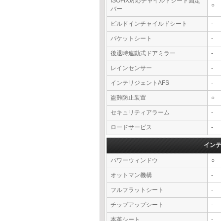
ISOFIX対応チャイルドシート固定
○
バー
ビルドインチャイルドシート
-
バケットシート
-
後退時連動式ドアミラー
-
レインセンサー
-
インテリジェントAFS
-
盗難防止装置
○
セキュリティアラーム
-
ロードサービス
-
イン
パワーウィンドウ
○
オットマン機構
-
フルフラットシート
-
チップアップシート
-
本革シート
-