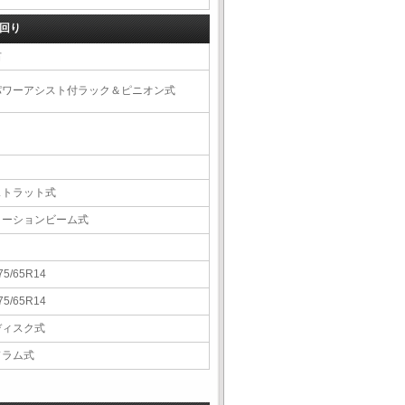
回り
右
パワーアシスト付ラック＆ピニオン式
ストラット式
トーションビーム式
75/65R14
75/65R14
ディスク式
ドラム式