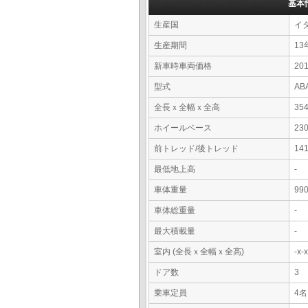
基本
生産国
イ
生産期間
13
新車時車両価格
2
型式
AB
全長ｘ全幅ｘ全高
35
ホイールベース
23
前トレッド/後トレッド
14
最低地上高
-
車体重量
99
車体総重量
-
最大積載量
-
室内 (全長ｘ全幅ｘ全高)
-x
ドア数
3
乗車定員
4名