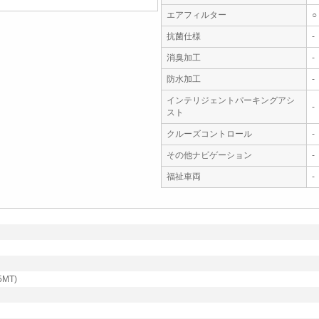
エアフィルター
○
抗菌仕様
-
消臭加工
-
防水加工
-
インテリジェントパーキングアシ
-
スト
クルーズコントロール
-
その他ナビゲーション
-
福祉車両
-
MT)