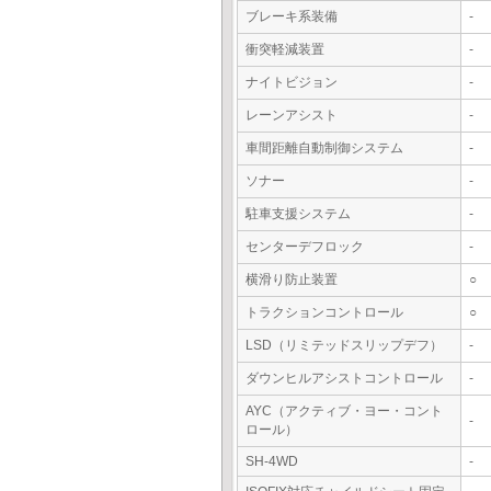
ブレーキ系装備
-
衝突軽減装置
-
ナイトビジョン
-
レーンアシスト
-
車間距離自動制御システム
-
ソナー
-
駐車支援システム
-
センターデフロック
-
横滑り防止装置
○
トラクションコントロール
○
LSD（リミテッドスリップデフ）
-
ダウンヒルアシストコントロール
-
AYC（アクティブ・ヨー・コント
-
ロール）
SH-4WD
-