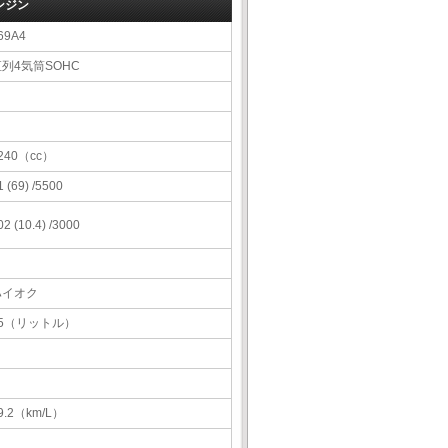
ンジン
69A4
列4気筒SOHC
240（cc）
1 (69) /5500
02 (10.4) /3000
ハイオク
35（リットル）
9.2（km/L）