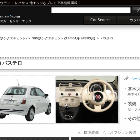
ウディ
・
レクサス
他エッジなプレミア車情報満載！
プ
Car Search
カタ
車のカーセンサーエッジ
0(チンクエチェント)
>
500(チンクエチェント)(13年04月-14年03月)
>
パステロ
) パステロ
ペー
基本
基本性
装備
セーフ
その
○：標準装備 △：オプション装備 