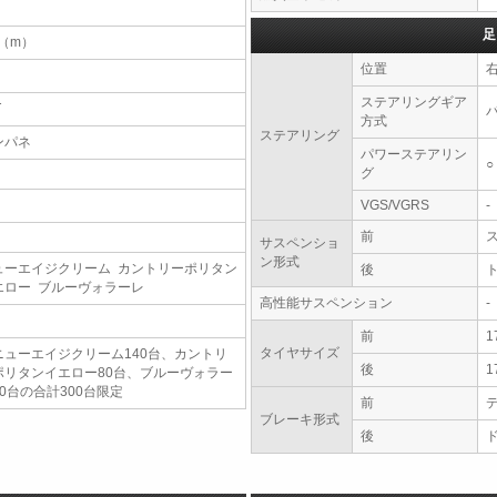
足
7（m）
位置
ステアリングギア
T
方式
ステアリング
ンパネ
パワーステアリン
○
グ
VGS/VGRS
-
前
サスペンショ
ン形式
ューエイジクリーム カントリーポリタン
後
エロー ブルーヴォラーレ
高性能サスペンション
-
前
1
タイヤサイズ
ニューエイジクリーム140台、カントリ
後
1
ポリタンイエロー80台、ブルーヴォラー
80台の合計300台限定
前
ブレーキ形式
後