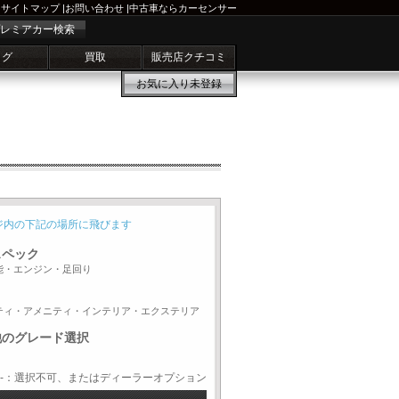
サイトマップ
|
お問い合わせ
|
中古車ならカーセンサー
レミアカー検索
ログ
買取
販売店クチコミ
お気に入り
未登録
ジ内の下記の場所に飛びます
スペック
能・エンジン・足回り
ティ・アメニティ・インテリア・エクステリア
他のグレード選択
-：選択不可、またはディーラーオプション