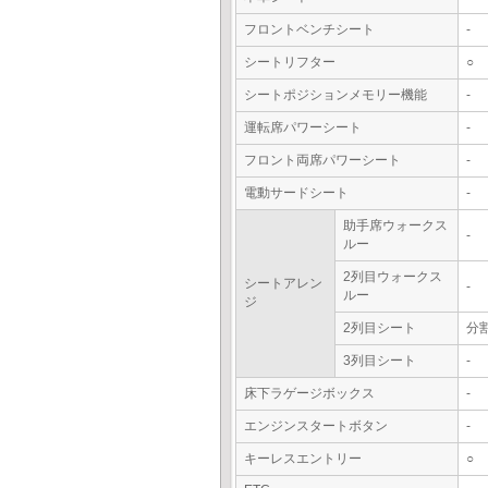
フロントベンチシート
-
シートリフター
○
シートポジションメモリー機能
-
運転席パワーシート
-
フロント両席パワーシート
-
電動サードシート
-
助手席ウォークス
-
ルー
2列目ウォークス
シートアレン
-
ルー
ジ
2列目シート
分
3列目シート
-
床下ラゲージボックス
-
エンジンスタートボタン
-
キーレスエントリー
○