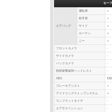
セー
運転席
○
助手席
○
エアバッグ
サイド
○
カーテン
○
ニー
○
フロントカメラ
-
サイドカメラ
-
バックカメラ
-
頸部衝撃緩和ヘッドレスト
-
ABS
EB
ブレーキアシスト
○
アイドリングストップシステム
○
ランフラットタイヤ
-
エアサスペンション
-