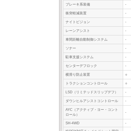
ブレーキ系装備
-
衝突軽減装置
-
ナイトビジョン
-
レーンアシスト
-
車間距離自動制御システム
-
ソナー
-
駐車支援システム
-
センターデフロック
-
横滑り防止装置
○
トラクションコントロール
○
LSD（リミテッドスリップデフ）
-
ダウンヒルアシストコントロール
-
AYC（アクティブ・ヨー・コント
-
ロール）
SH-4WD
-