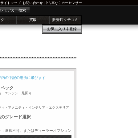
サイトマップ
|
お問い合わせ
|
中古車ならカーセンサー
レミアカー検索
ログ
買取
販売店クチコミ
お気に入り
未登録
ジ内の下記の場所に飛びます
スペック
能・エンジン・足回り
ティ・アメニティ・インテリア・エクステリア
他のグレード選択
-：選択不可、またはディーラーオプション