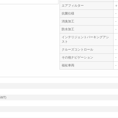
エアフィルター
○
抗菌仕様
-
消臭加工
-
防水加工
-
インテリジェントパーキングアシ
-
スト
クルーズコントロール
-
その他ナビゲーション
-
福祉車両
-
MT)