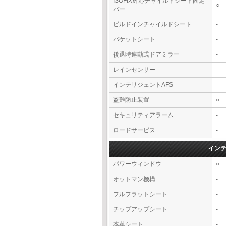
ISOFIX対応チャイルドシート固定
○
バー
ビルドインチャイルドシート
-
バケットシート
-
後退時連動式ドアミラー
-
レインセンサー
-
インテリジェントAFS
-
盗難防止装置
○
セキュリティアラーム
-
ロードサービス
-
イン
パワーウィンドウ
○
オットマン機構
-
フルフラットシート
-
チップアップシート
-
本革シート
-