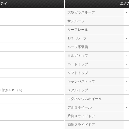
フティ
エク
大型ガラスルーフ
-
サンルーフ
-
ルーフレール
-
Tバールーフ
-
ルーフ系装備
-
タルガトップ
-
ハードトップ
-
ソフトトップ
-
キャンバストップ
-
D付きABS（○）
メタルトップ
-
マグネシウムホイール
-
アルミホイール
-
片側スライドドア
-
両側スライドドア
-