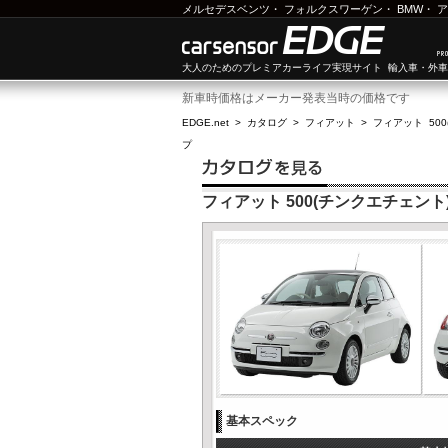
メルセデスベンツ
・
フォルクスワーゲン
・
BMW
・
ア
大人のためのプレミアカーライフ実現サイト 輸入車・外
新車時価格はメーカー発表当時の価格です
EDGE.net
>
カタログ
>
フィアット
>
フィアット 50
プ
フィアット 500(チンクエチェント
基本スペック