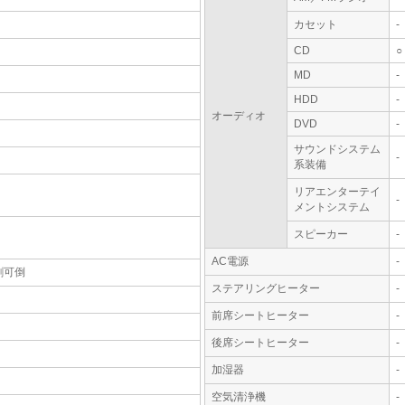
カセット
-
CD
○
MD
-
HDD
-
オーディオ
DVD
-
サウンドシステム
-
系装備
リアエンターテイ
-
メントシステム
スピーカー
-
AC電源
-
割可倒
ステアリングヒーター
-
前席シートヒーター
-
後席シートヒーター
-
加湿器
-
空気清浄機
-