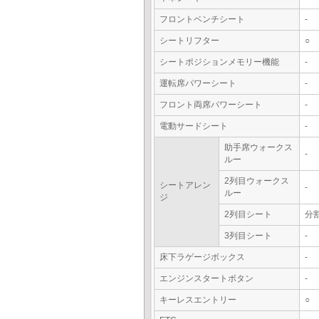
フロントベンチシート
-
シートリフター
○
シートポジションメモリー機能
-
運転席パワーシート
-
フロント両席パワーシート
-
電動サードシート
-
助手席ウォークス
-
ルー
2列目ウォークス
シートアレン
-
ルー
ジ
2列目シート
分
3列目シート
-
床下ラゲージボックス
-
エンジンスタートボタン
-
キーレスエントリー
○