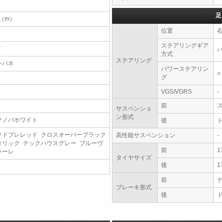
足
7（m）
位置
ステアリングギア
T
方式
ステアリング
ンパネ
パワーステアリン
○
グ
VGS/VGRS
-
前
サスペンショ
ン形式
サノバホワイト
後
ソドブレレッド クロスオーバーブラック
高性能サスペンション
-
タリック テックハウスグレー ブルーヴ
前
1
ラーレ
タイヤサイズ
後
1
前
ブレーキ形式
後