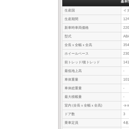
基本
生産国
イ
生産期間
12
新車時車両価格
2
型式
AB
全長ｘ全幅ｘ全高
35
ホイールベース
23
前トレッド/後トレッド
14
最低地上高
-
車体重量
10
車体総重量
-
最大積載量
-
室内 (全長ｘ全幅ｘ全高)
-x
ドア数
3
乗車定員
4名