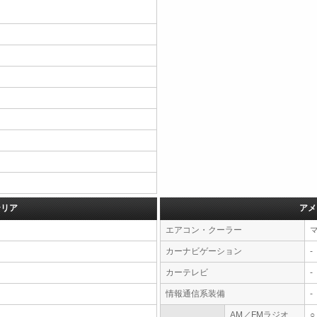
テリア
アメ
エアコン・クーラー
カーナビゲーション
-
カーテレビ
-
情報通信系装備
-
AM／FMラジオ
○