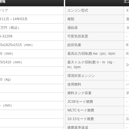
情報
エ
タリア
エンジン型式
3
年11月～14年03月
種類
直
20万円（税込）
過給器
A-31209
可変気筒装置
-
45x1625x1515（mm）
総排気量
8
00（mm）
最高出力/回転数 kw（ps）/rpm
6
15/1410（mm）
最大トルク/回転数 n・m（kg・
1
m）/rpm
環境対策エンジン
-
10（kg）
使用燃料
燃料タンク容量
JC08モード燃費
-
-x-（mm）
WLTCモード燃費
-
10-15モード燃費
2
燃費基準達成
-