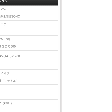
ンジン
12A2
列2気筒SOHC
ターボ
75（cc）
3 (85) /5500
45 (14.8) /1900
ハイオク
35（リットル）
2（km/L）