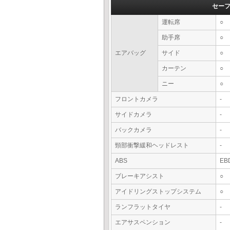
セー
運転席
○
助手席
○
エアバッグ
サイド
○
カーテン
○
ニー
○
フロントカメラ
-
サイドカメラ
-
バックカメラ
-
頸部衝撃緩和ヘッドレスト
-
ABS
EB
ブレーキアシスト
○
アイドリングストップシステム
○
ランフラットタイヤ
-
エアサスペンション
-