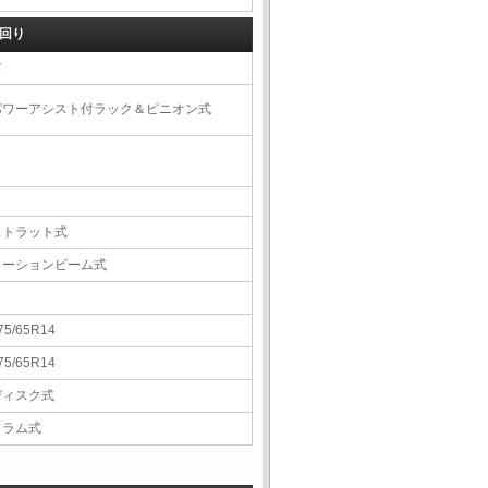
回り
右
パワーアシスト付ラック＆ピニオン式
ストラット式
トーションビーム式
75/65R14
75/65R14
ディスク式
ドラム式