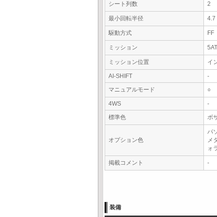
シート列数
2
最小回転半径
4.
駆動方式
FF
ミッション
5A
ミッション位置
イ
AI-SHIFT
-
マニュアルモード
○
4WS
-
標準色
ボ
パ
オプション色
メ
ォ
掲載コメント
-
装備