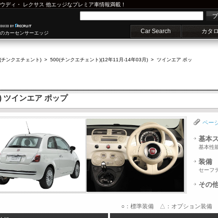
ウディ
・
レクサス
他エッジなプレミア車情報満載！
プ
Car Search
カタ
車のカーセンサーエッジ
0(チンクエチェント)
>
500(チンクエチェント)(12年11月-14年03月)
>
ツインエア ポッ
) ツインエア ポップ
ペー
基本
基本性
装備
セーフ
その
○：標準装備 △：オプション装備 