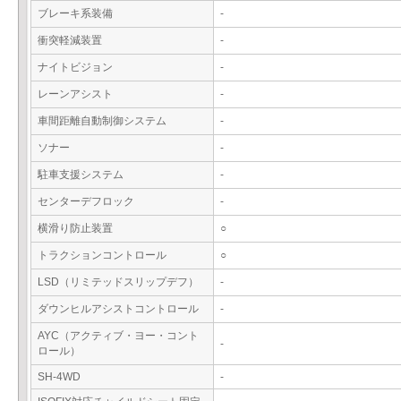
ブレーキ系装備
-
衝突軽減装置
-
ナイトビジョン
-
レーンアシスト
-
車間距離自動制御システム
-
ソナー
-
駐車支援システム
-
センターデフロック
-
横滑り防止装置
○
トラクションコントロール
○
LSD（リミテッドスリップデフ）
-
ダウンヒルアシストコントロール
-
AYC（アクティブ・ヨー・コント
-
ロール）
SH-4WD
-