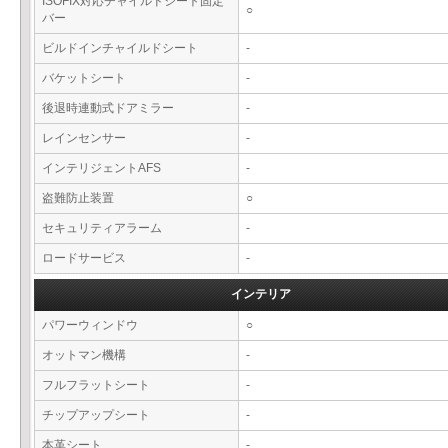
ISOFIX対応チャイルドシート固定
○
バー
ビルドインチャイルドシート
-
バケットシート
-
後退時連動式ドアミラー
-
レインセンサー
-
インテリジェントAFS
-
盗難防止装置
○
セキュリティアラーム
-
ロードサービス
-
インテリア
パワーウィンドウ
○
オットマン機構
-
フルフラットシート
-
チップアップシート
-
本革シート
-