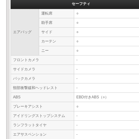
セーフティ
運転席
○
助手席
○
エアバッグ
サイド
○
カーテン
○
ニー
○
フロントカメラ
-
サイドカメラ
-
バックカメラ
-
頸部衝撃緩和ヘッドレスト
-
ABS
EBD付きABS（○）
ブレーキアシスト
○
アイドリングストップシステム
-
ランフラットタイヤ
-
エアサスペンション
-