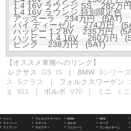
1.4 16V ラウンジ SS 282万円
1.4 16V ラウンジ 特別限定色 2
アッズーラ 234万円 (5AT)
バイ ディーゼル 274万円 (5A
ハッピー 1.2 8V 235万円 (5A
ハッピー 1.4 16V 260万円 (5
ピンク 238万円 (5AT)
【オススメ車種へのリンク】
レクサス
GS
IS
｜ BMW
3シリー
ス
Sクラス
｜ フォルクスワーゲン
ェ
911
｜ ボルボ
V70
｜ ミニ
ミニ
ベンツ
フォルクスワーゲン
BMW
MINI
マイバッハ
スマート
ボルボ
サーブ
フィアット
マセラティ
フェラーリ
ランボルギーニ