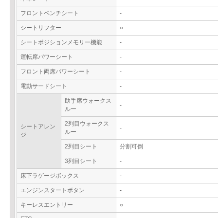
フロントベンチシート
-
シートリフター
○
シートポジションメモリー機能
-
運転席パワーシート
-
フロント両席パワーシート
-
電動サードシート
-
助手席ウォークス
-
ルー
2列目ウォークス
シートアレン
-
ルー
ジ
2列目シート
分割可倒
3列目シート
-
床下ラゲージボックス
-
エンジンスタートボタン
-
キーレスエントリー
○