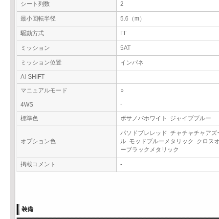
シート列数
2
最小回転半径
5.6（m）
駆動方式
FF
ミッション
5AT
ミッション位置
インパネ
AI-SHIFT
-
マニュアルモード
○
4WS
-
標準色
ボサノバホワイト ジャイブブルー
パソドブレレッド チャチャチャアズ
オプション色
ル モッドブルーメタリック クロス
ーブラックメタリック
掲載コメント
-
装備