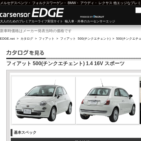
メルセデスベンツ
・
フォルクスワーゲン
・
BMW
・
アウディ
・
レクサス
他エッジなプレミ
大人のためのプレミアカーライフ実現サイト 輸入車・外車のカーセンサーエッジ
新車時価格はメーカー発表当時の価格です
EDGE.net
>
カタログ
>
フィアット
>
フィアット 500(チンクエチェント)
>
500(チンクエチェン
フィアット 500(チンクエチェント) 1.4 16V スポーツ
基本スペック