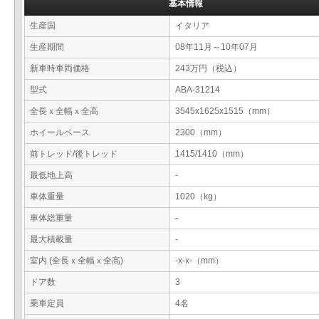
基本情報
生産国
イタリア
生産期間
08年11月～10年07月
新車時車両価格
243万円（税込）
型式
ABA-31214
全長ｘ全幅ｘ全高
3545x1625x1515（mm）
ホイールベース
2300（mm）
前トレッド/後トレッド
1415/1410（mm）
最低地上高
-
車体重量
1020（kg）
車体総重量
-
最大積載量
-
室内 (全長ｘ全幅ｘ全高)
-x-x-（mm）
ドア数
3
乗車定員
4名