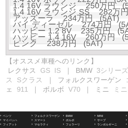
1.4 16V ラウンジ 250万円 (5
1.4 16V ラウンジ SS 282万円
アッズーラ 234万円 (5AT)
バイ ディーゼル 274万円 (5A
ハッピー 1.2 8V 235万円 (5A
ハッピー 1.4 16V 260万円 (5
ピンク 238万円 (5AT)
【オススメ車種へのリンク】
レクサス
GS
IS
｜ BMW
3シリー
ス
Sクラス
｜ フォルクスワーゲン
ェ
911
｜ ボルボ
V70
｜ ミニ
ミニ
ベンツ
フォルクスワーゲン
BMW
MINI
マイバッハ
スマート
ボルボ
サーブ
フィアット
マセラティ
フェラーリ
ランボルギーニ