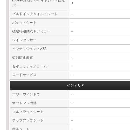
ISOFIX対応チャイルドシート固定
○
バー
ビルドインチャイルドシート
-
バケットシート
-
後退時連動式ドアミラー
-
レインセンサー
-
インテリジェントAFS
-
盗難防止装置
○
セキュリティアラーム
-
ロードサービス
-
インテリア
パワーウィンドウ
○
オットマン機構
-
フルフラットシート
-
チップアップシート
-
本革シート
-