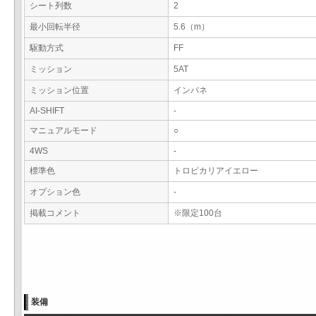
シート列数
2
最小回転半径
5.6（m）
駆動方式
FF
ミッション
5AT
ミッション位置
インパネ
AI-SHIFT
-
マニュアルモード
○
4WS
-
標準色
トロピカリアイエロー
オプション色
-
掲載コメント
※限定100台
装備