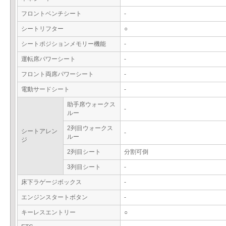
フロントベンチシート
-
シートリフター
○
シートポジションメモリー機能
-
運転席パワーシート
-
フロント両席パワーシート
-
電動サードシート
-
助手席ウォークス
-
ルー
2列目ウォークス
シートアレン
-
ルー
ジ
2列目シート
分割可倒
3列目シート
-
床下ラゲージボックス
-
エンジンスタートボタン
-
キーレスエントリー
○