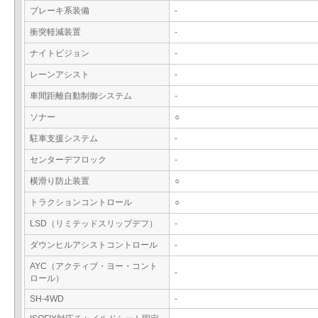
ブレーキ系装備
-
衝突軽減装置
-
ナイトビジョン
-
レーンアシスト
-
車間距離自動制御システム
-
ソナー
○
駐車支援システム
-
センターデフロック
-
横滑り防止装置
○
トラクションコントロール
○
LSD（リミテッドスリップデフ）
-
ダウンヒルアシストコントロール
-
AYC（アクティブ・ヨー・コント
-
ロール）
SH-4WD
-