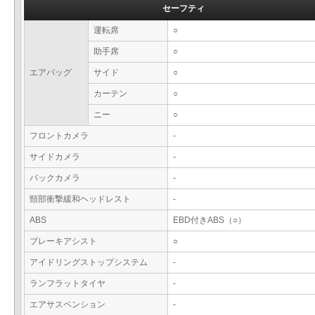
セーフティ
運転席
○
助手席
○
エアバッグ
サイド
○
カーテン
○
ニー
○
フロントカメラ
-
サイドカメラ
-
バックカメラ
-
頸部衝撃緩和ヘッドレスト
-
ABS
EBD付きABS（○）
ブレーキアシスト
○
アイドリングストップシステム
-
ランフラットタイヤ
-
エアサスペンション
-