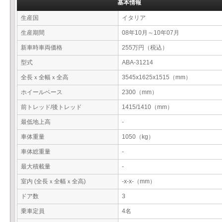
基本情報
生産国
イタリア
生産期間
08年10月～10年07月
新車時車両価格
255万円（税込）
型式
ABA-31214
全長ｘ全幅ｘ全高
3545x1625x1515（mm）
ホイールベース
2300（mm）
前トレッド/後トレッド
1415/1410（mm）
最低地上高
-
車体重量
1050（kg）
車体総重量
-
最大積載量
-
室内 (全長ｘ全幅ｘ全高)
-x-x-（mm）
ドア数
3
乗車定員
4名