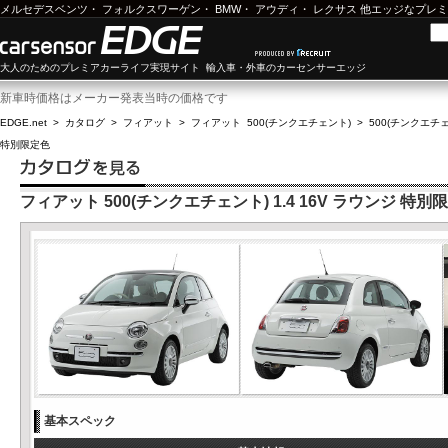
メルセデスベンツ
・
フォルクスワーゲン
・
BMW
・
アウディ
・
レクサス
他エッジなプレミ
大人のためのプレミアカーライフ実現サイト 輸入車・外車のカーセンサーエッジ
新車時価格はメーカー発表当時の価格です
EDGE.net
>
カタログ
>
フィアット
>
フィアット 500(チンクエチェント)
>
500(チンクエチェン
特別限定色
フィアット 500(チンクエチェント) 1.4 16V ラウンジ 特別
基本スペック