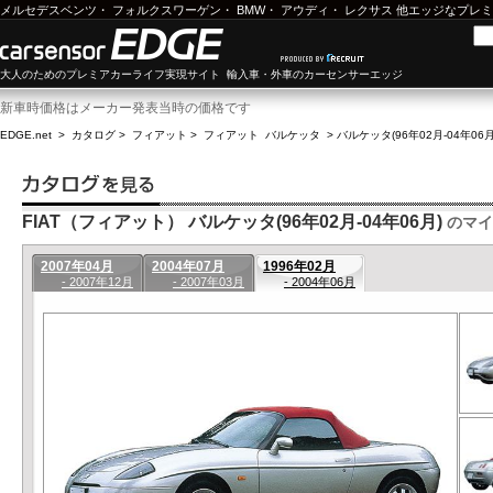
メルセデスベンツ
・
フォルクスワーゲン
・
BMW
・
アウディ
・
レクサス
他エッジなプレミ
大人のためのプレミアカーライフ実現サイト 輸入車・外車のカーセンサーエッジ
新車時価格はメーカー発表当時の価格です
EDGE.net
>
カタログ
>
フィアット
>
フィアット バルケッタ
>
バルケッタ(96年02月-04年06
FIAT（フィアット） バルケッタ(96年02月-04年06月)
のマイ
2007年04月
2004年07月
1996年02月
- 2007年12月
- 2007年03月
- 2004年06月