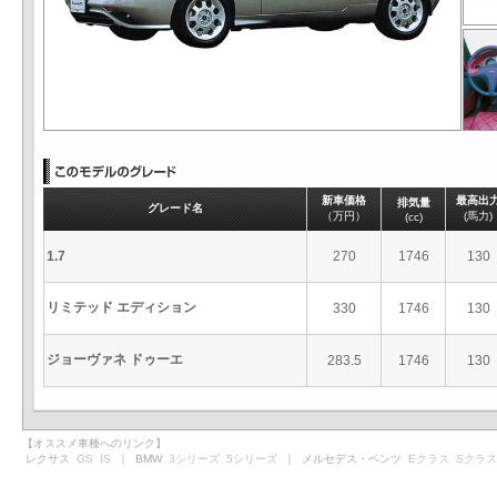
新車価格
最高出
排気量
グレード名
（万円）
(馬力)
(cc)
1.7
270
1746
130
リミテッド エディション
330
1746
130
ジョーヴァネ ドゥーエ
283.5
1746
130
【オススメ車種へのリンク】
レクサス
GS
IS
｜ BMW
3シリーズ
5シリーズ
｜ メルセデス・ベンツ
Eクラス
Sクラス