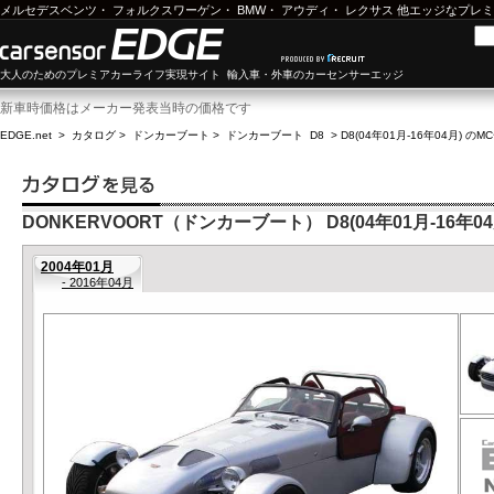
メルセデスベンツ
・
フォルクスワーゲン
・
BMW
・
アウディ
・
レクサス
他エッジなプレミ
大人のためのプレミアカーライフ実現サイト 輸入車・外車のカーセンサーエッジ
新車時価格はメーカー発表当時の価格です
EDGE.net
>
カタログ
>
ドンカーブート
>
ドンカーブート D8
>
D8(04年01月-16年04月) のM
DONKERVOORT（ドンカーブート） D8(04年01月-16年04
2004年01月
- 2016年04月