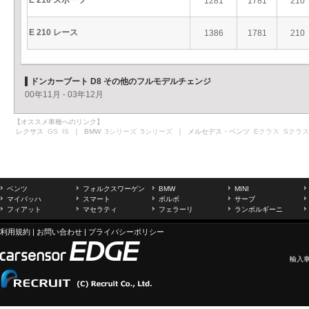
E 210 スポーツ
1281
1781
210
E 210 レース
1386
1781
210
ドンカーブート D8 その他のフルモデルチェンジ
00年11月 - 03年12月
【オススメ車種へのリンク】
レクサス
GS
IS
｜ BMW
3シリーズ
5シリーズ
｜ メルセデス・ベンツ
Eクラス
Sクラス
ベンツ
フォルクスワーゲン
BMW
MINI
マイバッハ
スマート
ボルボ
サーブ
フィアット
マセラティ
フェラーリ
ランボルギーニ
利用規約
|
お問い合わせ
|
プライバシーポリシー
輸入