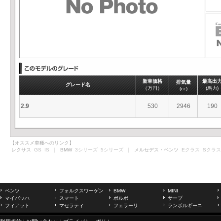
新車価格
最高出
排気量
グレード名
（万円）
(馬力)
(cc)
2.9
530
2946
190
【オススメ車種へのリンク】
レクサス
GS
IS
｜ BMW
3シリーズ
5シリーズ
｜ メルセデス・ベンツ
Eクラス
Sクラス
ベンツ
フォルクスワーゲン
BMW
MINI
マイバッハ
スマート
ボルボ
サーブ
フィアット
マセラティ
フェラーリ
ランボルギーニ