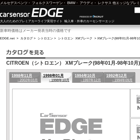
メルセデスベンツ
・
フォルクスワーゲン
・
BMW
・
アウディ
・
レクサス
他エッジなプレミ
大人のためのプレミアカーライフ実現サイト 輸入車・外車のカーセンサーエッジ
新車時価格はメーカー発表当時の価格です
EDGE.net
>
カタログ
>
シトロエン
>
シトロエン XMブレーク
>
XMブレーク(98年01月-98年1
CITROEN（シトロエン） XMブレーク(98年01月-98年10月)
1998年11月
1998年01月
1994年10月
1992年12月
- 2002年03月
- 1998年10月
- 1997年12月
- 1994年09月