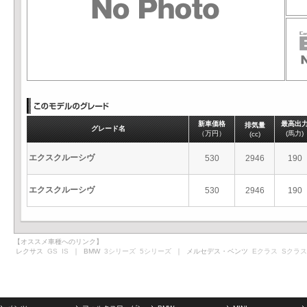
新車価格
最高出
排気量
グレード名
（万円）
(馬力)
(cc)
エクスクルーシヴ
530
2946
190
エクスクルーシヴ
530
2946
190
【オススメ車種へのリンク】
レクサス
GS
IS
｜ BMW
3シリーズ
5シリーズ
｜ メルセデス・ベンツ
Eクラス
Sクラス