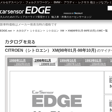
メルセデスベンツ
・
フォルクスワーゲン
・
BMW
・
アウディ
・
レクサス
他エッジなプレミ
大人のためのプレミアカーライフ実現サイト 輸入車・外車のカーセンサーエッジ
新車時価格はメーカー発表当時の価格です
EDGE.net
>
カタログ
>
シトロエン
>
シトロエン XM
>
XM(98年01月-98年10月) のMC一覧
CITROEN（シトロエン） XM(98年01月-98年10月)
のマイナ
1998年11月
1998年01月
1994年10月
1993年02月
- 2002年03月
- 1998年10月
- 1997年12月
- 1994年09月