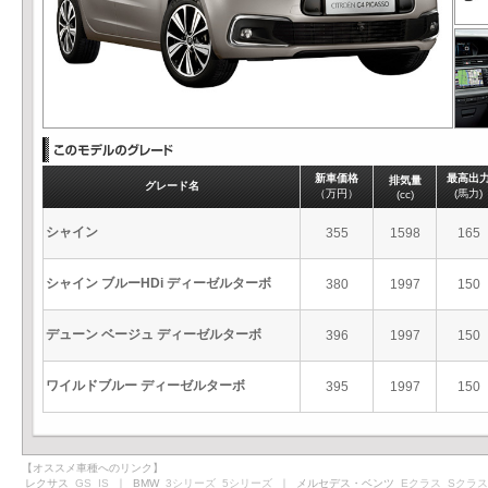
新車価格
最高出
排気量
グレード名
（万円）
(馬力)
(cc)
シャイン
355
1598
165
シャイン ブルーHDi ディーゼルターボ
380
1997
150
デューン ベージュ ディーゼルターボ
396
1997
150
ワイルドブルー ディーゼルターボ
395
1997
150
【オススメ車種へのリンク】
レクサス
GS
IS
｜ BMW
3シリーズ
5シリーズ
｜ メルセデス・ベンツ
Eクラス
Sクラス