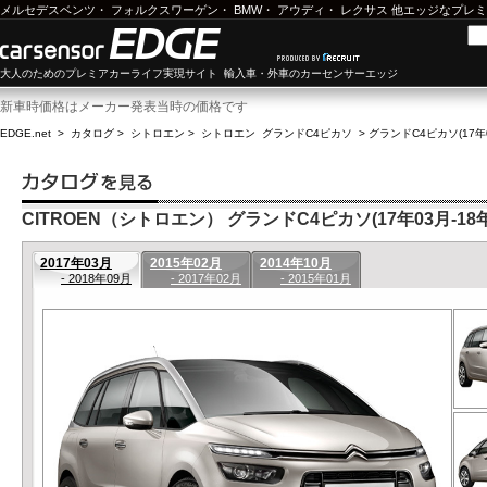
メルセデスベンツ
・
フォルクスワーゲン
・
BMW
・
アウディ
・
レクサス
他エッジなプレミ
大人のためのプレミアカーライフ実現サイト 輸入車・外車のカーセンサーエッジ
新車時価格はメーカー発表当時の価格です
EDGE.net
>
カタログ
>
シトロエン
>
シトロエン グランドC4ピカソ
>
グランドC4ピカソ(17年0
CITROEN（シトロエン） グランドC4ピカソ(17年03月-18年
2017年03月
2015年02月
2014年10月
- 2018年09月
- 2017年02月
- 2015年01月