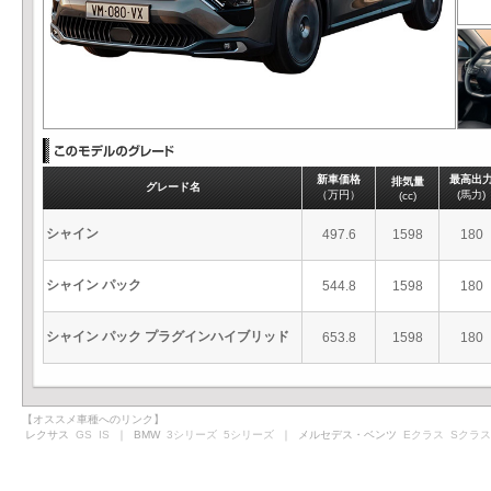
新車価格
最高出
排気量
グレード名
（万円）
(馬力)
(cc)
シャイン
497.6
1598
180
シャイン パック
544.8
1598
180
シャイン パック プラグインハイブリッド
653.8
1598
180
【オススメ車種へのリンク】
レクサス
GS
IS
｜ BMW
3シリーズ
5シリーズ
｜ メルセデス・ベンツ
Eクラス
Sクラス