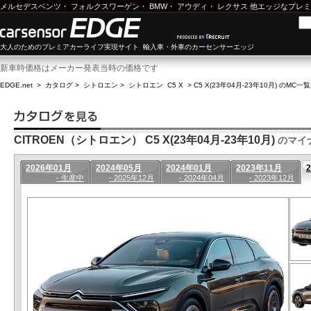
メルセデスベンツ
・
フォルクスワーゲン
・
BMW
・
アウディ
・
レクサス
他エッジなプレミ
大人のためのプレミアカーライフ実現サイト 輸入車・外車のカーセンサーエッジ
新車時価格はメーカー発表当時の価格です
EDGE.net
>
カタログ
>
シトロエン
>
シトロエン C5 X
>
C5 X(23年04月-23年10月) のMC一覧
CITROEN（シトロエン） C5 X(23年04月-23年10月)
のマイ
2026年01月
2024年05月
2024年01月
2023年11月
- 生産中
- 2025年12月
- 2024年04月
- 2023年12月