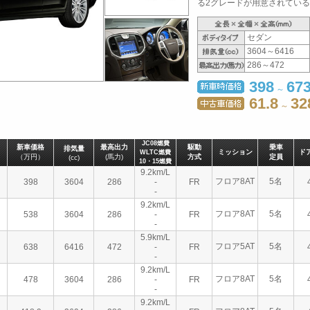
る2グレードが用意されている（2
セダン
3604～6416
286～472
398
67
～
61.8
32
～
JC08燃費
新車価格
最高出力
駆動
乗車
排気量
ミッション
ド
WLTC燃費
（万円）
(馬力)
方式
定員
(cc)
10・15燃費
9.2km/L
フロア8AT
5名
398
3604
286
-
FR
-
9.2km/L
フロア8AT
5名
538
3604
286
-
FR
-
5.9km/L
フロア5AT
5名
638
6416
472
-
FR
-
9.2km/L
フロア8AT
5名
478
3604
286
-
FR
-
9.2km/L