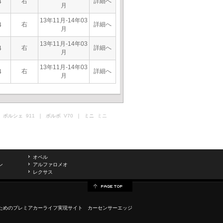
右
詳細へ
4
月
13年11月-14年03
右
詳細へ
4
月
13年11月-14年03
右
詳細へ
4
月
13年11月-14年03
右
詳細へ
4
月
 ポルシェ
911
｜ ボルボ
V70
｜ ミニ
ミニ
オペル
ン
アルファロメオ
レクサス
ためのプレミアカーライフ実現サイト カーセンサーエッジ