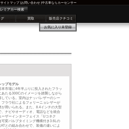
サイトマップ
|
お問い合わせ
|
中古車ならカーセンサー
レミアカー検索
ログ
買取
販売店クチコミ
お気に入り
未登録
シップモデル
日本市場に4年半ぶりに投入されたフラッ
あたる300Cのイメージを踏襲しながら
得している。室内はナッパレザーのシー
・フラウ社によるフォリーニョレザーが
が用いられる。また、8.4インチの大型
で、ナビやオーディオ、電話などを統合
ユーザーインターフェイス「Uコネク
可変バルブタイミング機構付き3.6Lの
8速ATとの組み合わせで、装備の違いによ