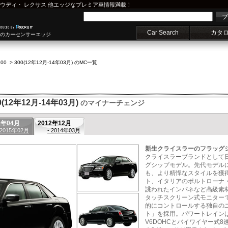
ウディ
・
レクサス
他エッジなプレミア車情報満載！
プ
Car Search
カタ
車のカーセンサーエッジ
00
>
300(12年12月-14年03月) のMC一覧
12年12月-14年03月)
のマイナーチェンジ
4年04月
2012年12月
 2015年02月
- 2014年03月
新生クライスラーのフラッグ
クライスラーブランドとして
グシップモデル。先代モデルに
も、より精悍なスタイルを獲
ト、イタリアのポルトローナ
誂われたインパネなど高級素材
タッチスクリーン式モニター
的にコントロールする独自の
ト」を採用。パワートレインは
V6DOHCとバイワイヤー式