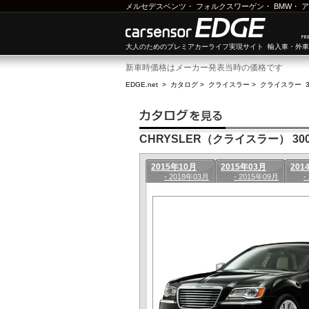
メルセデスベンツ
・
フォルクスワーゲン
・
BMW
・
ア
大人のためのプレミアカーライフ実現サイト 輸入車・外
新車時価格はメーカー発表当時の価格です
EDGE.net
>
カタログ
>
クライスラー
>
クライスラー 3
CHRYSLER（クライスラー） 300(
2015年10月
2015年03月
201
- 2018年03月
- 2015年09月
-