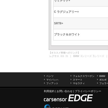
リミテッド+
C ラグジュアリー+
SRT8+
ブラック＆ホワイト
【オススメ車種へのリンク】
レクサス
GS
IS
｜ BMW
3シリーズ
5シリーズ
｜
ベンツ
フォルクスワーゲン
BMW
マイバッハ
スマート
ボルボ
フィアット
マセラティ
フェラ
利用規約
|
お問い合わせ
|
プライバシーポリシー