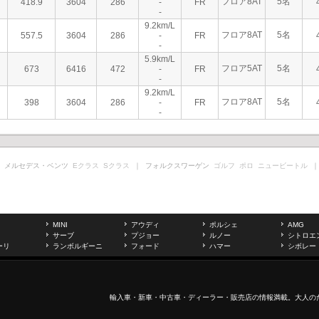
フロア8AT
5名
418.9
3604
286
-
FR
-
9.2km/L
フロア8AT
5名
557.5
3604
286
-
FR
-
5.9km/L
フロア5AT
5名
673
6416
472
-
FR
-
9.2km/L
フロア8AT
5名
398
3604
286
-
FR
-
 メルセデス・ベンツ
Eクラス
Sクラス
｜ フォルクスワーゲン
ゴルフ
ポロ
ニュービートル
｜
MINI
アウディ
ポルシェ
AMG
サーブ
プジョー
ルノー
シトロエ
ーリ
ランボルギーニ
フォード
ハマー
シボレー
輸入車
・新車・
中古車
・ディーラー・販売店の情報満載。大人の