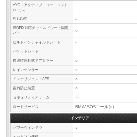
AYC（アクティブ・ヨー・コント
-
ロール）
SH-4WD
-
ISOFIX対応チャイルドシート固定
○
バー
ビルドインチャイルドシート
-
バケットシート
-
後退時連動式ドアミラー
○
レインセンサー
○
インテリジェントAFS
○
盗難防止装置
○
セキュリティアラーム
△
ロードサービス
BMW SOSコール(○)
インテリア
パワーウィンドウ
○
オットマン機構
-