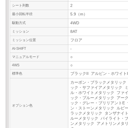
シート列数
2
最小回転半径
5.9（m）
駆動方式
4WD
ミッション
8AT
ミッション位置
フロア
AI-SHIFT
-
マニュアルモード
○
4WS
○
標準色
ブラックII アルピン・ホワイトI
カーボン・ブラックメタリック
ック・サファイアメタリック 
ル・ホワイトメタリック ファ
ック・ブルーメタリック アー
ック・グレー・ブリリアントE 
オプション色
ン・ストーンメタリック ルビ
ラックメタリック タンザナイ
ルーメタリック パイライト・
ンメタリック アメトリンメタ