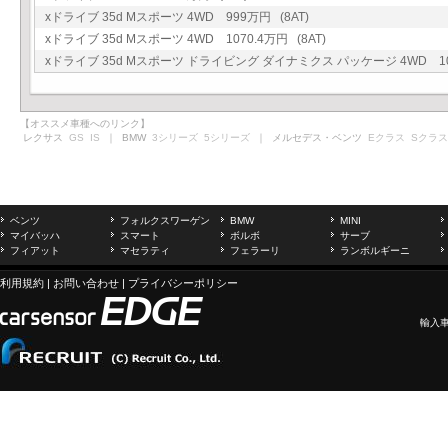
xドライブ 35d Mスポーツ 4WD 999万円 (8AT)
xドライブ 35d Mスポーツ 4WD 1070.4万円 (8AT)
xドライブ 35d Mスポーツ ドライビング ダイナミクス パッケージ 4WD 1057
【オススメ車種へのリンク】
レクサス
GS
IS
｜ BMW
3シリーズ
5シリーズ
｜ メルセデス・ベンツ
Eクラス
Sクラス
ベンツ
フォルクスワーゲン
BMW
MINI
マイバッハ
スマート
ボルボ
サーブ
フィアット
マセラティ
フェラーリ
ランボルギーニ
利用規約
|
お問い合わせ
|
プライバシーポリシー
輸入