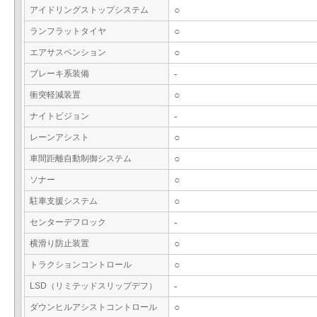
アイドリングストップシステム
○
ランフラットタイヤ
○
エアサスペンション
○
ブレーキ系装備
-
衝突軽減装置
○
ナイトビジョン
-
レーンアシスト
○
車間距離自動制御システム
○
ソナー
○
駐車支援システム
○
センターデフロック
-
横滑り防止装置
○
トラクションコントロール
○
LSD（リミテッドスリップデフ）
-
ダウンヒルアシストコントロール
○