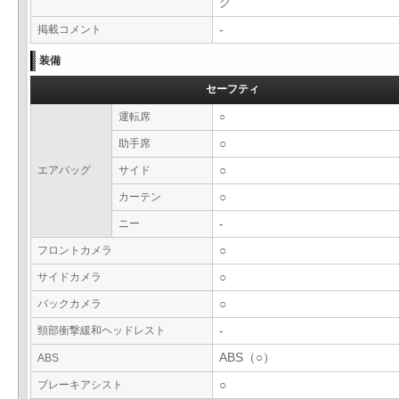
ク
掲載コメント
-
装備
セーフティ
運転席
○
助手席
○
エアバッグ
サイド
○
カーテン
○
ニー
-
フロントカメラ
○
サイドカメラ
○
バックカメラ
○
頸部衝撃緩和ヘッドレスト
-
ABS（○）
ABS
ブレーキアシスト
○