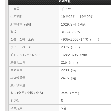
基本情報
生産国
ドイツ
生産期間
19年02月～19年09月
新車時車両価格
1029万円（税込）
型式
3DA-CV30A
全長ｘ全幅ｘ全高
4935x2005x1770（mm）
ホイールベース
2975（mm）
前トレッド/後トレッド
1685/1695（mm）
最低地上高
215（mm）
車体重量
2200（kg）
車体総重量
2475（kg）
最大積載量
-
室内 (全長ｘ全幅ｘ全高)
-x-x-（mm）
ドア数
5
乗車定員
5名