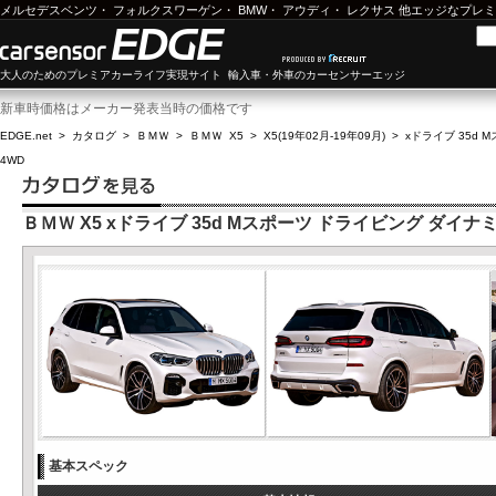
メルセデスベンツ
・
フォルクスワーゲン
・
BMW
・
アウディ
・
レクサス
他エッジなプレミ
大人のためのプレミアカーライフ実現サイト 輸入車・外車のカーセンサーエッジ
新車時価格はメーカー発表当時の価格です
EDGE.net
>
カタログ
>
ＢＭＷ
>
ＢＭＷ X5
>
X5(19年02月-19年09月)
>
xドライブ 35d
4WD
ＢＭＷ X5 xドライブ 35d Mスポーツ ドライビング ダイナ
基本スペック