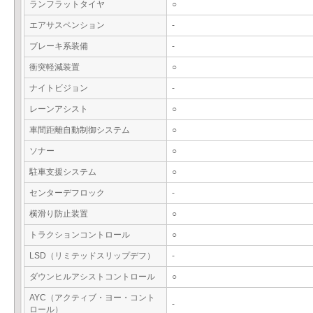
ランフラットタイヤ
○
エアサスペンション
-
ブレーキ系装備
-
衝突軽減装置
○
ナイトビジョン
-
レーンアシスト
○
車間距離自動制御システム
○
ソナー
○
駐車支援システム
○
センターデフロック
-
横滑り防止装置
○
トラクションコントロール
○
LSD（リミテッドスリップデフ）
-
ダウンヒルアシストコントロール
○
AYC（アクティブ・ヨー・コント
-
ロール）