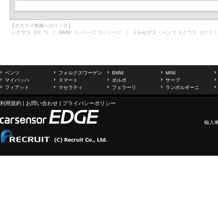
【オススメ車種へのリンク】
レクサス
GS
IS
｜ BMW
3シリーズ
5シリーズ
｜ メルセデス・ベンツ
Eクラス
Sクラス
ベンツ
フォルクスワーゲン
BMW
MINI
マイバッハ
スマート
ボルボ
サーブ
フィアット
マセラティ
フェラーリ
ランボルギーニ
利用規約
|
お問い合わせ
|
プライバシーポリシー
輸入