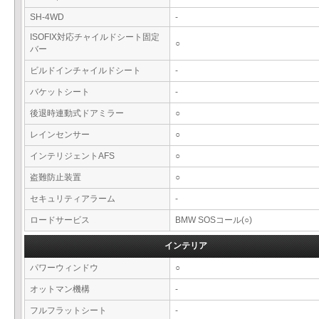
SH-4WD
-
ISOFIX対応チャイルドシート固定
○
バー
ビルドインチャイルドシート
-
バケットシート
-
後退時連動式ドアミラー
○
レインセンサー
○
インテリジェントAFS
○
盗難防止装置
○
セキュリティアラーム
-
ロードサービス
BMW SOSコール(○)
インテリア
パワーウィンドウ
○
オットマン機構
-
フルフラットシート
-