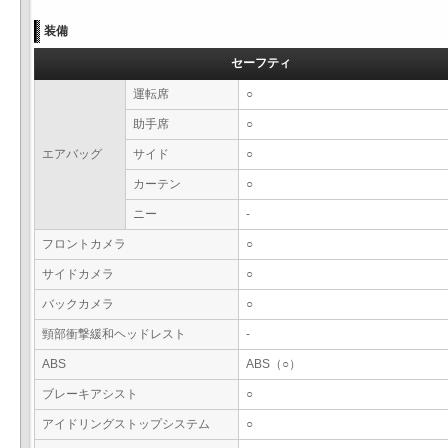
装備
セーフティ
運転席
○
助手席
○
エアバッグ
サイド
○
カーテン
○
ニー
-
フロントカメラ
○
サイドカメラ
○
バックカメラ
○
頸部衝撃緩和ヘッドレスト
-
ABS
ABS（○）
ブレーキアシスト
○
アイドリングストップシステム
○