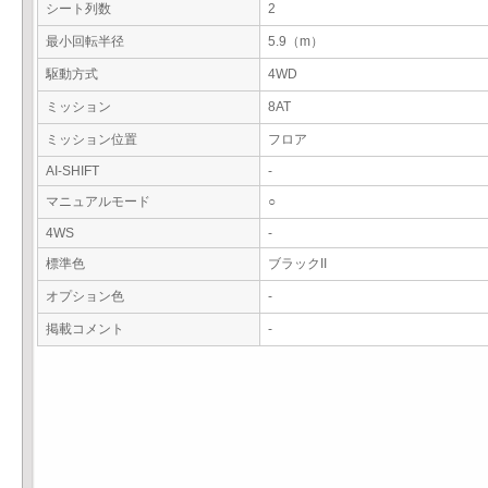
シート列数
2
最小回転半径
5.9（m）
駆動方式
4WD
ミッション
8AT
ミッション位置
フロア
AI-SHIFT
-
マニュアルモード
○
4WS
-
標準色
ブラックII
オプション色
-
掲載コメント
-