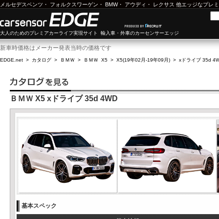
メルセデスベンツ
・
フォルクスワーゲン
・
BMW
・
アウディ
・
レクサス
他エッジなプレミ
大人のためのプレミアカーライフ実現サイト 輸入車・外車のカーセンサーエッジ
新車時価格はメーカー発表当時の価格です
EDGE.net
>
カタログ
>
ＢＭＷ
>
ＢＭＷ X5
>
X5(19年02月-19年09月)
>
xドライブ 35d 4
ＢＭＷ X5 xドライブ 35d 4WD
基本スペック