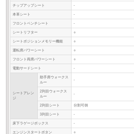
チップアップシート
-
本革シート
-
フロントベンチシート
-
シートリフター
○
シートポジションメモリー機能
○
運転席パワーシート
○
フロント両席パワーシート
○
電動サードシート
-
助手席ウォークス
-
ルー
2列目ウォークス
シートアレン
-
ルー
ジ
2列目シート
分割可倒
3列目シート
-
床下ラゲージボックス
-
エンジンスタートボタン
○