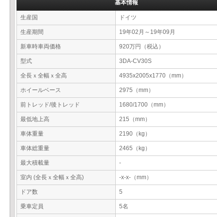
基本情報
生産国
ドイツ
生産期間
19年02月～19年09月
新車時車両価格
920万円（税込）
型式
3DA-CV30S
全長ｘ全幅ｘ全高
4935x2005x1770（mm）
ホイールベース
2975（mm）
前トレッド/後トレッド
1680/1700（mm）
最低地上高
215（mm）
車体重量
2190（kg）
車体総重量
2465（kg）
最大積載量
-
室内 (全長ｘ全幅ｘ全高)
-x-x-（mm）
ドア数
5
乗車定員
5名