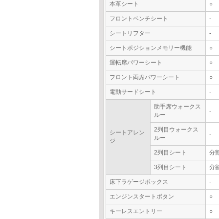
本革シート
○
フロントベンチシート
-
シートリフター
-
シートポジションメモリー機能
○
運転席パワーシート
○
フロント両席パワーシート
○
電動サードシート
-
助手席ウォークス
-
ルー
2列目ウォークス
シートアレン
-
ルー
ジ
2列目シート
分
3列目シート
分
床下ラゲージボックス
-
エンジンスタートボタン
○
キーレスエントリー
○