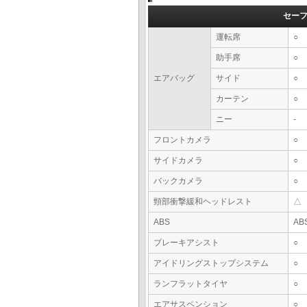
セー
運転席
○
助手席
○
エアバッグ
サイド
○
カーテン
○
ニー
-
フロントカメラ
○
サイドカメラ
○
バックカメラ
○
頸部衝撃緩和ヘッドレスト
△
ABS
AB
ブレーキアシスト
○
アイドリングストップシステム
○
ランフラットタイヤ
○
エアサスペンション
○