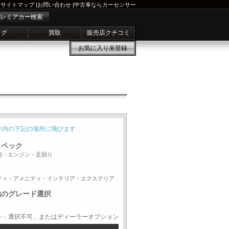
サイトマップ
|
お問い合わせ
|
中古車ならカーセンサー
レミアカー検索
ログ
買取
販売店クチコミ
お気に入り
未登録
ジ内の下記の場所に飛びます
スペック
能・エンジン・足回り
ティ・アメニティ・インテリア・エクステリア
他のグレード選択
-：選択不可、またはディーラーオプション