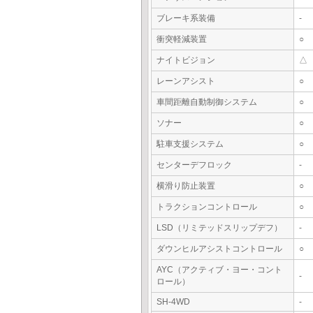
ブレーキ系装備
-
衝突軽減装置
○
ナイトビジョン
△
レーンアシスト
○
車間距離自動制御システム
○
ソナー
○
駐車支援システム
○
センターデフロック
-
横滑り防止装置
○
トラクションコントロール
○
LSD（リミテッドスリップデフ）
-
ダウンヒルアシストコントロール
○
AYC（アクティブ・ヨー・コント
-
ロール）
SH-4WD
-