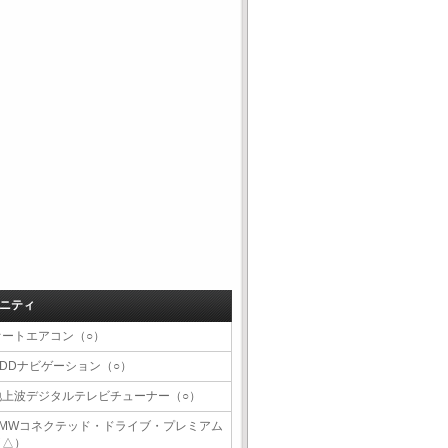
ニティ
オートエアコン（○）
HDDナビゲーション（○）
地上波デジタルテレビチューナー（○）
BMWコネクテッド・ドライブ・プレミアム
（△）