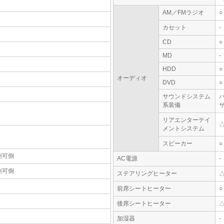
AM／FMラジオ
○
カセット
-
CD
○
MD
-
HDD
○
オーディオ
DVD
○
サウンドシステム
系装備
リアエンターテイ
メントシステム
スピーカー
○
割可倒
AC電源
-
割可倒
ステアリングヒーター
前席シートヒーター
○
後席シートヒーター
加湿器
-