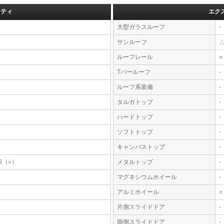
フティ
エク
大型ガラスルーフ
-
サンルーフ
ルーフレール
○
Tバールーフ
-
ルーフ系装備
-
タルガトップ
-
ハードトップ
-
ソフトトップ
-
キャンバストップ
-
S（○）
メタルトップ
-
マグネシウムホイール
-
アルミホイール
○
片側スライドドア
-
両側スライドドア
-