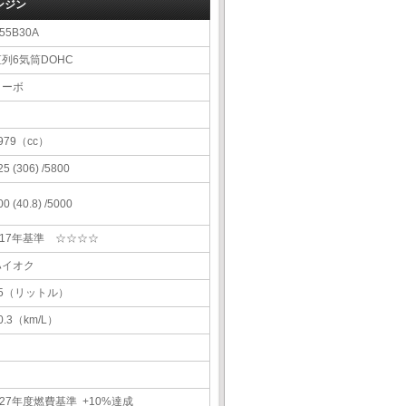
ンジン
55B30A
直列6気筒DOHC
ターボ
979（cc）
25 (306) /5800
00 (40.8) /5000
H17年基準 ☆☆☆☆
ハイオク
85（リットル）
0.3（km/L）
27年度燃費基準 +10%達成