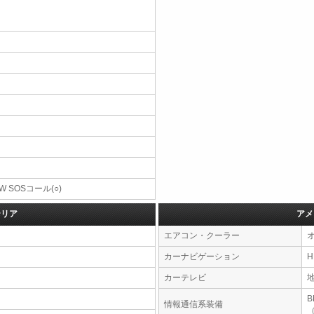
W SOSコール(○)
テリア
アメ
エアコン・クーラー
カーナビゲーション
カーテレビ
情報通信系装備