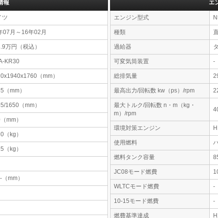
情報
エ
イツ
エンジン型式
N
年07月～16年02月
種類
3.9万円（税込）
過給器
A-KR30
可変気筒装置
-
10x1940x1760（mm）
総排気量
2
35（mm）
最高出力/回転数 kw（ps）/rpm
2
45/1650（mm）
最大トルク/回転数 n・m（kg・
4
m）/rpm
0（mm）
環境対策エンジン
30（kg）
使用燃料
15（kg）
燃料タンク容量
JC08モード燃費
1
-x-（mm）
WLTCモード燃費
-
10-15モード燃費
-
燃費基準達成
H