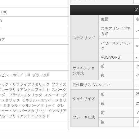
足
9（m）
位置
D
ステアリングギア
T
方式
ステアリング
ロア
パワーステアリン
○
グ
VGS/VGRS
-
前
サスペンショ
ン形式
ピン・ホワイトIII ブラックII
後
ラック・サファイアメタリック ソフィス
高性能サスペンション
-
グレーブリリアントエフェクト スパーク
前
2
ング・ブラウンメタリック スペース・グ
タイヤサイズ
ーメタリック ミネラル・ホワイトメタリ
後
2
ク ミネラル・シルバーメタリック グレ
シャー・シルバーメタリック インペリア
前
ブルーブリリアントエフェクト
ブレーキ形式
後