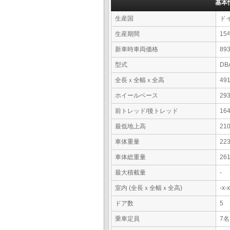
基本
生産国
ド
生産期間
15
新車時車両価格
89
型式
DB
全長ｘ全幅ｘ全高
49
ホイールベース
29
前トレッド/後トレッド
16
最低地上高
21
車体重量
22
車体総重量
26
最大積載量
-
室内 (全長ｘ全幅ｘ全高)
-x
ドア数
5
乗車定員
7名