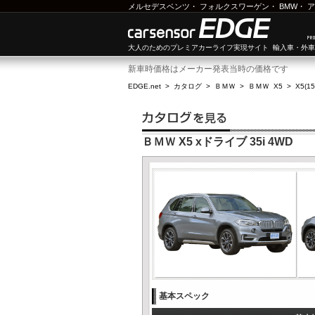
メルセデスベンツ
・
フォルクスワーゲン
・
BMW
・
ア
大人のためのプレミアカーライフ実現サイト 輸入車・外
新車時価格はメーカー発表当時の価格です
EDGE.net
>
カタログ
>
ＢＭＷ
>
ＢＭＷ X5
>
X5(1
ＢＭＷ X5 xドライブ 35i 4WD
基本スペック