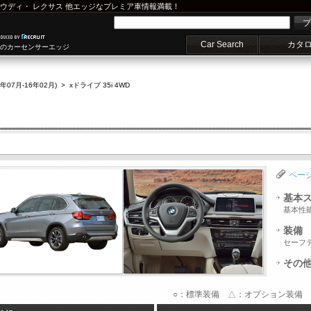
ウディ
・
レクサス
他エッジなプレミア車情報満載！
プ
Car Search
カタ
車のカーセンサーエッジ
5年07月-16年02月)
>
xドライブ 35i 4WD
ペー
基本
基本性
装備
セーフ
その
○：標準装備 △：オプション装備 