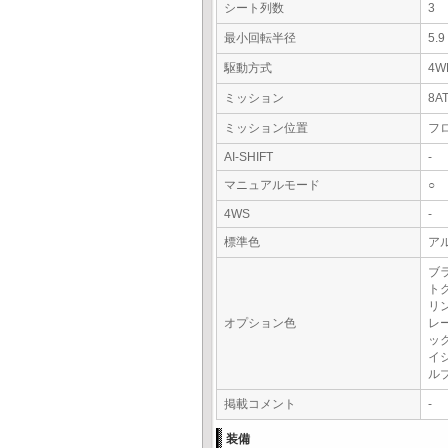
シート列数
3
最小回転半径
5.
駆動方式
4W
ミッション
8A
ミッション位置
フ
AI-SHIFT
-
マニュアルモード
○
4WS
-
標準色
アル
ブ
ト
リ
オプション色
レ
ッ
イ
ル
掲載コメント
-
装備