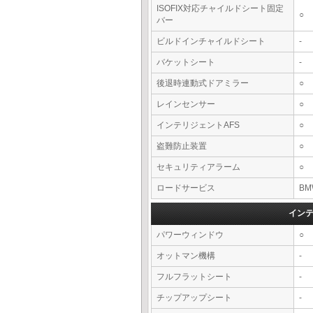
ISOFIX対応チャイルドシート固定
○
バー
ビルドインチャイルドシート
-
バケットシート
-
後退時連動式ドアミラー
○
レインセンサー
○
インテリジェントAFS
○
盗難防止装置
○
セキュリティアラーム
○
ロードサービス
BM
イン
パワーウィンドウ
○
オットマン機構
-
フルフラットシート
-
チップアップシート
-