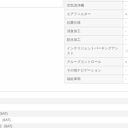
空気清浄機
-
エアフィルター
○
抗菌仕様
-
消臭加工
-
防水加工
-
インテリジェントパーキングアシ
スト
クルーズコントロール
○
その他ナビゲーション
-
福祉車両
-
)
8AT)
(8AT)
 (8AT)