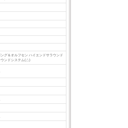
バング＆オルフセン ハイエンドサラウンド
サウンドシステム(△)
△
△
△