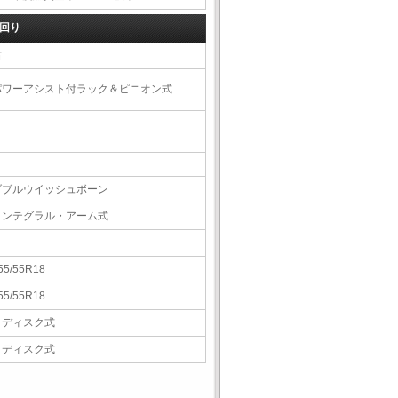
回り
右
パワーアシスト付ラック＆ピニオン式
ダブルウイッシュボーン
インテグラル・アーム式
55/55R18
55/55R18
Ｖディスク式
Ｖディスク式