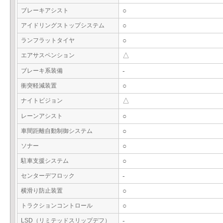
ブレーキアシスト
○
アイドリングストップシステム
○
ランフラットタイヤ
○
エアサスペンション
△
ブレーキ系装備
-
衝突軽減装置
○
ナイトビジョン
△
レーンアシスト
○
車間距離自動制御システム
○
ソナー
○
駐車支援システム
○
センターデフロック
-
横滑り防止装置
○
トラクションコントロール
○
LSD（リミテッドスリップデフ）
-