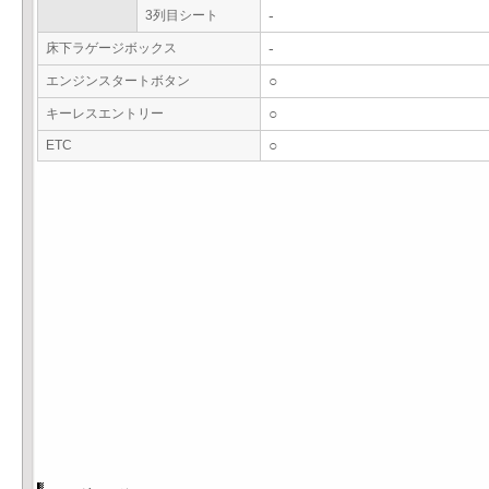
3列目シート
-
床下ラゲージボックス
-
エンジンスタートボタン
○
キーレスエントリー
○
ETC
○