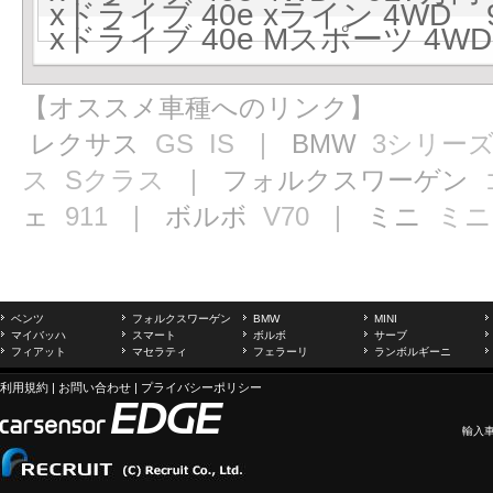
xドライブ 40e xライン 4WD 9
xドライブ 40e Mスポーツ 4WD
【オススメ車種へのリンク】
レクサス
GS
IS
｜ BMW
3シリー
ス
Sクラス
｜ フォルクスワーゲン
ェ
911
｜ ボルボ
V70
｜ ミニ
ミニ
ベンツ
フォルクスワーゲン
BMW
MINI
マイバッハ
スマート
ボルボ
サーブ
フィアット
マセラティ
フェラーリ
ランボルギーニ
利用規約
|
お問い合わせ
|
プライバシーポリシー
輸入