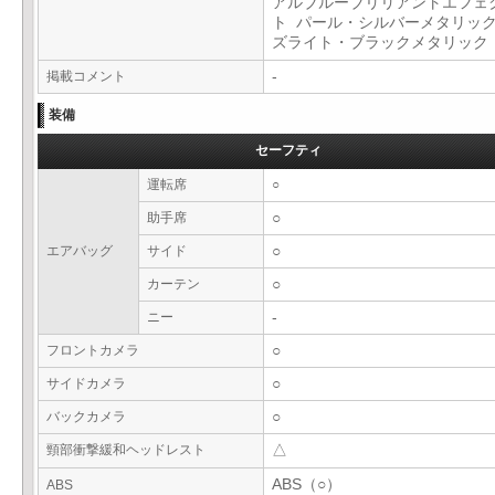
アルブルーブリリアントエフェ
ト パール・シルバーメタリック
ズライト・ブラックメタリッ
掲載コメント
-
装備
セーフティ
運転席
○
助手席
○
エアバッグ
サイド
○
カーテン
○
ニー
-
フロントカメラ
○
サイドカメラ
○
バックカメラ
○
頸部衝撃緩和ヘッドレスト
△
ABS（○）
ABS