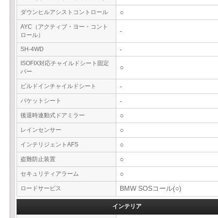
ダウンヒルアシストコントロール
○
AYC（アクティブ・ヨー・コント
-
ロール）
SH-4WD
-
ISOFIX対応チャイルドシート固定
○
バー
ビルドインチャイルドシート
-
バケットシート
-
後退時連動式ドアミラー
○
レインセンサー
○
インテリジェントAFS
○
盗難防止装置
○
セキュリティアラーム
○
ロードサービス
BMW SOSコール(○)
インテリア