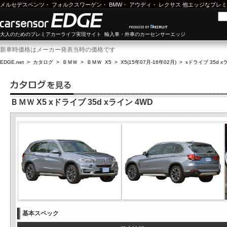
メルセデスベンツ
・
フォルクスワーゲン
・
BMW
・
アウディ
・
レクサス
他エッジなプレミ
大人のためのプレミアカーライフ実現サイト 輸入車・外車のカーセンサーエッジ
新車時価格はメーカー発表当時の価格です
EDGE.net
>
カタログ
>
ＢＭＷ
>
ＢＭＷ X5
>
X5(15年07月-16年02月)
>
xドライブ 35d x
ＢＭＷ X5 xドライブ 35d xライン 4WD
基本スペック