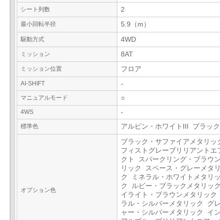
シート列数
2
最小回転半径
5.9（m）
駆動方式
4WD
ミッション
8AT
ミッション位置
フロア
AI-SHIFT
-
マニュアルモード
○
4WS
-
標準色
アルピン・ホワイトIII ブラック
ブラック・サファイアメタリッ
フィストグレーブリリアントエ
クト スパークリング・ブラウ
リック スペース・グレーメタ
ク ミネラル・ホワイトメタリ
ク ルビー・ブラックメタリック
オプション色
イライト・ブラウンメタリック
ラル・シルバーメタリック グ
ャー・シルバーメタリック イ