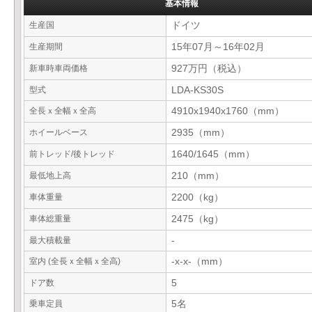
基本情報
生産国
ドイツ
生産期間
15年07月～16年02月
新車時車両価格
927万円（税込）
型式
LDA-KS30S
全長ｘ全幅ｘ全高
4910x1940x1760（mm）
ホイールベース
2935（mm）
前トレッド/後トレッド
1640/1645（mm）
最低地上高
210（mm）
車体重量
2200（kg）
車体総重量
2475（kg）
最大積載量
-
室内 (全長ｘ全幅ｘ全高)
-x-x-（mm）
ドア数
5
乗車定員
5名