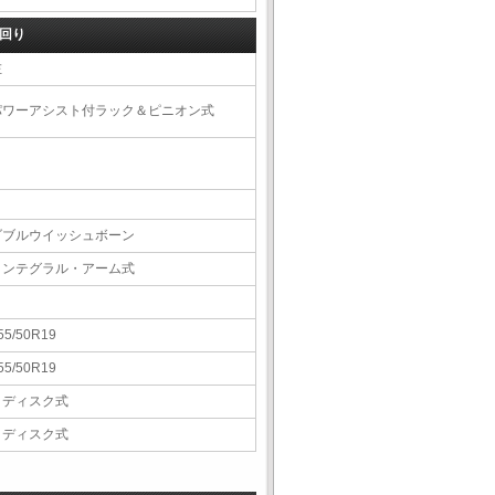
回り
左
パワーアシスト付ラック＆ピニオン式
ダブルウイッシュボーン
インテグラル・アーム式
55/50R19
55/50R19
Ｖディスク式
Ｖディスク式