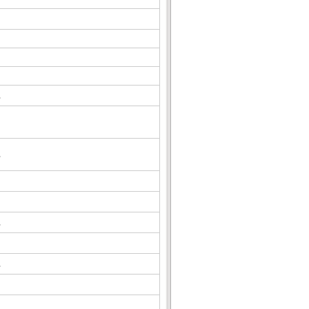
△
△
△
△