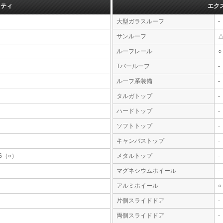
フティ
エク
大型ガラスルーフ
-
サンルーフ
ルーフレール
○
Tバールーフ
-
ルーフ系装備
-
タルガトップ
-
ハードトップ
-
ソフトトップ
-
キャンバストップ
-
S（○）
メタルトップ
-
マグネシウムホイール
-
アルミホイール
○
片側スライドドア
-
両側スライドドア
-