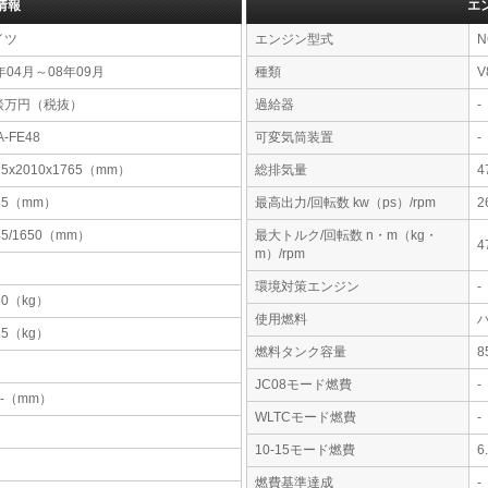
情報
エ
イツ
エンジン型式
N
年04月～08年09月
種類
V
談万円（税抜）
過給器
-
A-FE48
可変気筒装置
-
75x2010x1765（mm）
総排気量
4
35（mm）
最高出力/回転数 kw（ps）/rpm
2
45/1650（mm）
最大トルク/回転数 n・m（kg・
4
m）/rpm
環境対策エンジン
-
50（kg）
使用燃料
25（kg）
燃料タンク容量
JC08モード燃費
-
-x-（mm）
WLTCモード燃費
-
10-15モード燃費
6
燃費基準達成
-