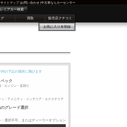
サイトマップ
|
お問い合わせ
|
中古車ならカーセンサー
レミアカー検索
ログ
買取
販売店クチコミ
お気に入り
未登録
ジ内の下記の場所に飛びます
スペック
能・エンジン・足回り
ティ・アメニティ・インテリア・エクステリア
他のグレード選択
-：選択不可、またはディーラーオプション