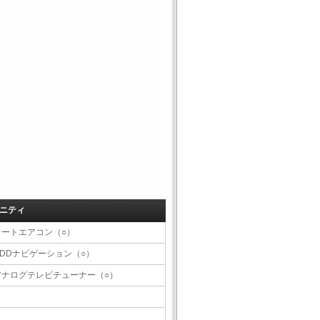
ニティ
オートエアコン（○）
HDDナビゲーション（○）
アナログテレビチューナー（○）