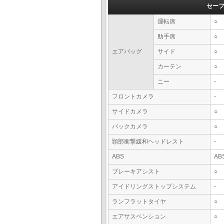
セー
運転席
○
助手席
○
エアバッグ
サイド
○
カーテン
○
ニー
-
フロントカメラ
-
サイドカメラ
○
バックカメラ
○
頸部衝撃緩和ヘッドレスト
-
ABS
AB
ブレーキアシスト
○
アイドリングストップシステム
-
ランフラットタイヤ
○
エアサスペンション
○