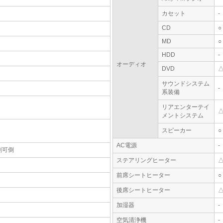
カセット
-
CD
○
MD
○
HDD
-
オーディオ
DVD
サウンドシステム
-
系装備
リアエンターテイ
メントシステム
スピーカー
○
AC電源
-
割可倒
ステアリングヒーター
前席シートヒーター
○
後席シートヒーター
加湿器
-
空気清浄機
-