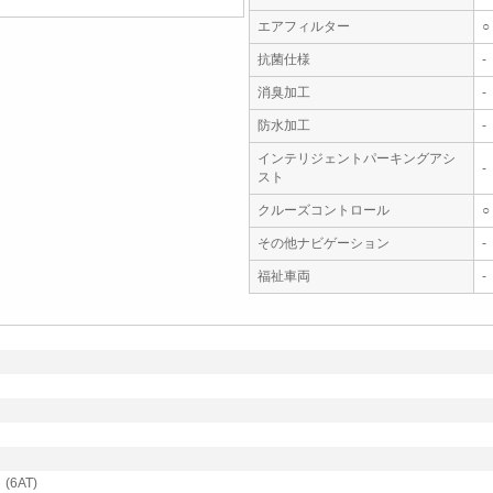
エアフィルター
○
抗菌仕様
-
消臭加工
-
防水加工
-
インテリジェントパーキングアシ
-
スト
クルーズコントロール
○
その他ナビゲーション
-
福祉車両
-
6AT)