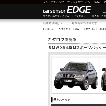
メルセデスベンツ
・
フォルクスワーゲン
・
BMW
・
ア
大人のためのプレミアカーライフ実現サイト 輸入車・外
新車時価格はメーカー発表当時の価格です
EDGE.net
>
カタログ
>
ＢＭＷ
>
ＢＭＷ X5
>
X5(0
ＢＭＷ X5 4.8i Mスポーツパッケー
基本スペック