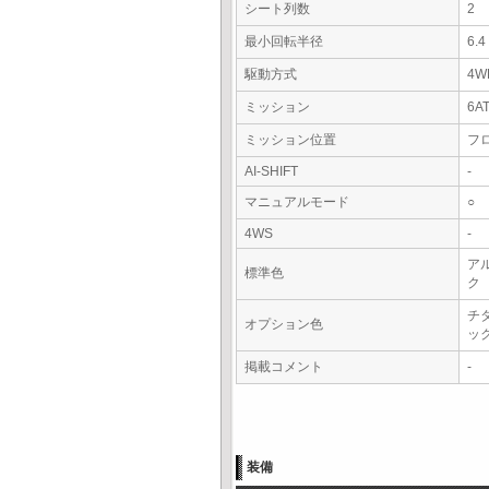
シート列数
2
最小回転半径
6.
駆動方式
4W
ミッション
6A
ミッション位置
フ
AI-SHIFT
-
マニュアルモード
○
4WS
-
ア
標準色
ク
チ
オプション色
ッ
掲載コメント
-
装備