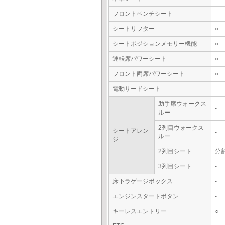
フロントベンチシート
-
シートリフター
○
シートポジションメモリー機能
○
運転席パワーシート
○
フロント両席パワーシート
○
電動サードシート
-
助手席ウォークス
-
ルー
2列目ウォークス
シートアレン
-
ルー
ジ
2列目シート
分
3列目シート
-
床下ラゲージボックス
-
エンジンスタートボタン
-
キーレスエントリー
○