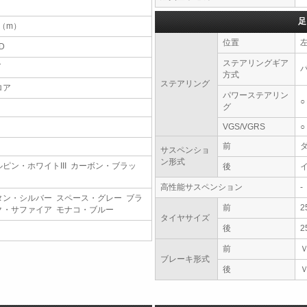
足
4（m）
位置
D
ステアリングギア
T
方式
ステアリング
ロア
パワーステアリン
○
グ
VGS/VGRS
○
前
サスペンショ
ン形式
ルピン・ホワイトIII カーボン・ブラッ
後
高性能サスペンション
-
タン・シルバー スペース・グレー ブラ
前
2
ク・サファイア モナコ・ブルー
タイヤサイズ
後
2
前
ブレーキ形式
後