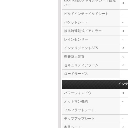
ISOFIX対応チャイルドシート固定
○
バー
ビルドインチャイルドシート
-
バケットシート
-
後退時連動式ドアミラー
○
レインセンサー
○
インテリジェントAFS
○
盗難防止装置
○
セキュリティアラーム
○
ロードサービス
-
イン
パワーウィンドウ
○
オットマン機構
-
フルフラットシート
-
チップアップシート
-
本革シート
○