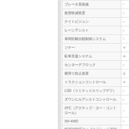
ブレーキ系装備
-
衝突軽減装置
-
ナイトビジョン
-
レーンアシスト
-
車間距離自動制御システム
-
ソナー
○
駐車支援システム
○
センターデフロック
-
横滑り防止装置
○
トラクションコントロール
○
LSD（リミテッドスリップデフ）
-
ダウンヒルアシストコントロール
-
AYC（アクティブ・ヨー・コント
-
ロール）
SH-4WD
-