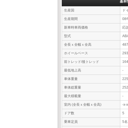
基本
生産国
ド
生産期間
08
新車時車両価格
応
型式
AB
全長ｘ全幅ｘ全高
48
ホイールベース
29
前トレッド/後トレッド
16
最低地上高
-
車体重量
22
車体総重量
25
最大積載量
-
室内 (全長ｘ全幅ｘ全高)
-x
ドア数
5
乗車定員
5名