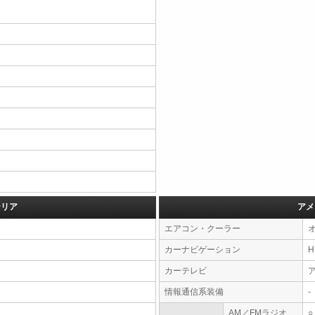
テリア
アメ
エアコン・クーラー
カーナビゲーション
カーテレビ
情報通信系装備
-
AM／FMラジオ
○