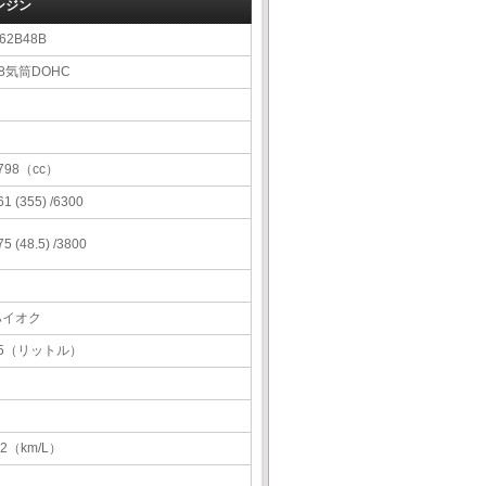
ンジン
62B48B
8気筒DOHC
798（cc）
61 (355) /6300
75 (48.5) /3800
ハイオク
85（リットル）
.2（km/L）