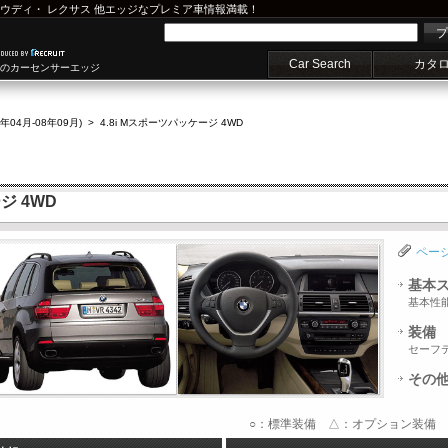
ウディ
・
レクサス
他エッジなプレミア車情報満載！
プ
Car Search
カタ
車のカーセンサーエッジ
8年04月-08年09月)
>
4.8i Mスポーツパッケージ 4WD
ジ 4WD
ペー
基本
基本性
装備
セーフ
その
○：標準装備 △：オプション装備 