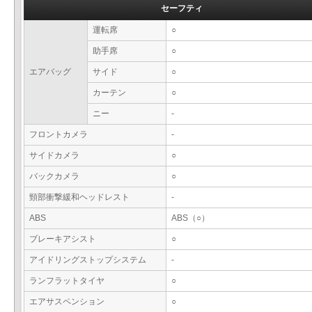
セーフティ
運転席
○
助手席
○
エアバッグ
サイド
○
カーテン
○
ニー
-
フロントカメラ
-
サイドカメラ
○
バックカメラ
○
頸部衝撃緩和ヘッドレスト
-
ABS
ABS（○）
ブレーキアシスト
○
アイドリングストップシステム
-
ランフラットタイヤ
○
エアサスペンション
○