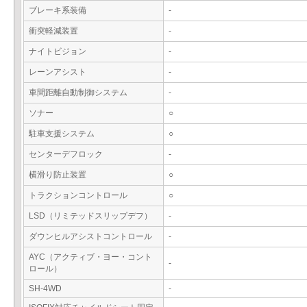
ブレーキ系装備
-
衝突軽減装置
-
ナイトビジョン
-
レーンアシスト
-
車間距離自動制御システム
-
ソナー
○
駐車支援システム
○
センターデフロック
-
横滑り防止装置
○
トラクションコントロール
○
LSD（リミテッドスリップデフ）
-
ダウンヒルアシストコントロール
-
AYC（アクティブ・ヨー・コント
-
ロール）
SH-4WD
-