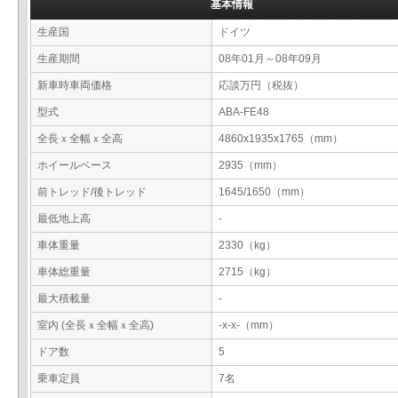
基本情報
生産国
ドイツ
生産期間
08年01月～08年09月
新車時車両価格
応談万円（税抜）
型式
ABA-FE48
全長ｘ全幅ｘ全高
4860x1935x1765（mm）
ホイールベース
2935（mm）
前トレッド/後トレッド
1645/1650（mm）
最低地上高
-
車体重量
2330（kg）
車体総重量
2715（kg）
最大積載量
-
室内 (全長ｘ全幅ｘ全高)
-x-x-（mm）
ドア数
5
乗車定員
7名