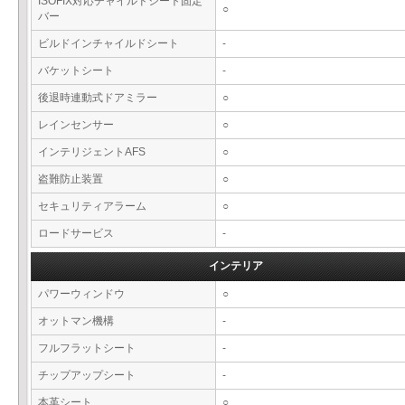
ISOFIX対応チャイルドシート固定
○
バー
ビルドインチャイルドシート
-
バケットシート
-
後退時連動式ドアミラー
○
レインセンサー
○
インテリジェントAFS
○
盗難防止装置
○
セキュリティアラーム
○
ロードサービス
-
インテリア
パワーウィンドウ
○
オットマン機構
-
フルフラットシート
-
チップアップシート
-
本革シート
○