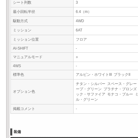
シート列数
3
最小回転半径
6.4（m）
駆動方式
4WD
ミッション
6AT
ミッション位置
フロア
AI-SHIFT
-
マニュアルモード
○
4WS
-
標準色
アルピン・ホワイトIII ブラックII
チタン・シルバー スペース・グレー
ープ・グリーン プラチナ・ブロンズ
オプション色
ック・サファイア モナコ・ブルー 
ル・グリーン
掲載コメント
-
装備