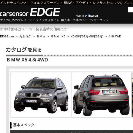
メルセデスベンツ
・
フォルクスワーゲン
・
BMW
・
アウディ
・
レクサス
他エッジなプレミ
大人のためのプレミアカーライフ実現サイト 輸入車・外車のカーセンサーエッジ
新車時価格はメーカー発表当時の価格です
EDGE.net
>
カタログ
>
ＢＭＷ
>
ＢＭＷ X5
>
X5(08年01月-08年09月)
>
4.8i 4WD
ＢＭＷ X5 4.8i 4WD
基本スペック