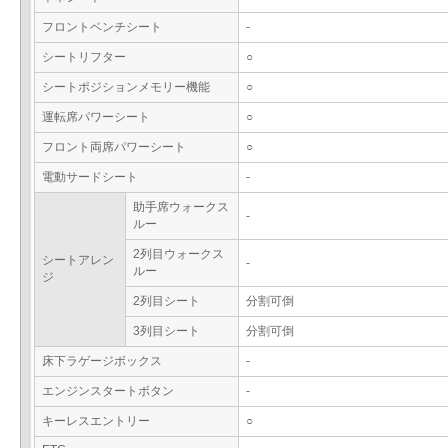
フロントベンチシート
-
シートリフター
○
シートポジションメモリー機能
○
運転席パワーシート
○
フロント両席パワーシート
○
電動サードシート
-
助手席ウォークス
-
ルー
2列目ウォークス
シートアレン
-
ルー
ジ
2列目シート
分割可倒
3列目シート
分割可倒
床下ラゲージボックス
-
エンジンスタートボタン
-
キーレスエントリー
○