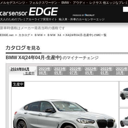
メルセデスベンツ
・
フォルクスワーゲン
・
BMW
・
アウディ
・
レクサス
他エッジなプレミ
大人のためのプレミアカーライフ実現サイト 輸入車・外車のカーセンサーエッジ
新車時価格はメーカー発表当時の価格です
EDGE.net
>
カタログ
>
ＢＭＷ
>
ＢＭＷ X4
>
X4(24年04月-生産中) のMC一覧
BMW X4(24年04月-生産中)
のマイナーチェンジ
2023年
2023年
2022年
2022年
2022年
2021年
2024年04月
08月-
05月-
07月-
05月-
01月-
10月-
- 生産中