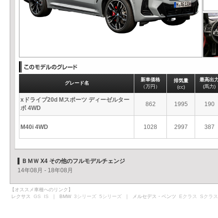
新車価格
最高出
排気量
グレード名
（万円）
(馬力)
(cc)
xドライブ20d Mスポーツ ディーゼルター
862
1995
190
ボ 4WD
M40i 4WD
1028
2997
387
ＢＭＷ X4 その他のフルモデルチェンジ
14年08月 - 18年08月
【オススメ車種へのリンク】
レクサス
GS
IS
｜ BMW
3シリーズ
5シリーズ
｜ メルセデス・ベンツ
Eクラス
Sクラス