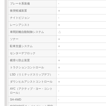
ブレーキ系装備
-
衝突軽減装置
○
ナイトビジョン
-
レーンアシスト
○
車間距離自動制御システム
△
ソナー
○
駐車支援システム
○
センターデフロック
-
横滑り防止装置
○
トラクションコントロール
○
LSD（リミテッドスリップデフ）
-
ダウンヒルアシストコントロール
○
AYC（アクティブ・ヨー・コント
-
ロール）
SH-4WD
-