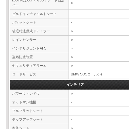
ISOFIX対応チャイルドシート固定
○
バー
ビルドインチャイルドシート
-
バケットシート
-
後退時連動式ドアミラー
○
レインセンサー
○
インテリジェントAFS
○
盗難防止装置
○
セキュリティアラーム
○
ロードサービス
BMW SOSコール(○)
インテリア
パワーウィンドウ
○
オットマン機構
-
フルフラットシート
-
チップアップシート
-
本革シート
○