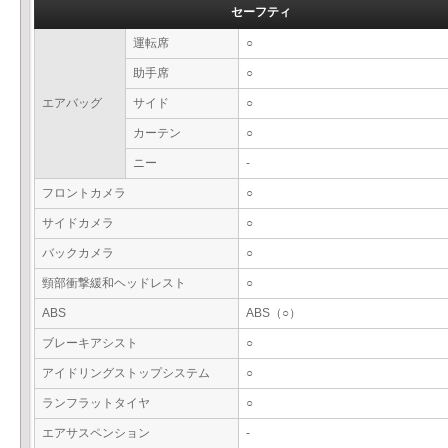
セーフティ
運転席
○
助手席
○
エアバッグ
サイド
○
カーテン
○
ニー
-
フロントカメラ
○
サイドカメラ
○
バックカメラ
○
頸部衝撃緩和ヘッドレスト
○
ABS
ABS（○）
ブレーキアシスト
○
アイドリングストップシステム
○
ランフラットタイヤ
○
エアサスペンション
-