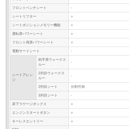
フロントベンチシート
-
シートリフター
○
シートポジションメモリー機能
○
運転席パワーシート
○
フロント両席パワーシート
○
電動サードシート
-
助手席ウォークス
-
ルー
2列目ウォークス
シートアレン
-
ルー
ジ
2列目シート
分割可倒
3列目シート
-
床下ラゲージボックス
○
エンジンスタートボタン
○
キーレスエントリー
○