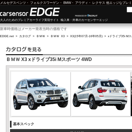
メルセデスベンツ
・
フォルクスワーゲン
・
BMW
・
アウディ
・
レクサス
他エッジなプレミ
大人のためのプレミアカーライフ実現サイト 輸入車・外車のカーセンサーエッジ
新車時価格はメーカー発表当時の価格です
EDGE.net
>
カタログ
>
ＢＭＷ
>
ＢＭＷ X3
>
X3(15年07月-16年05月)
>
xドライブ35i M
ＢＭＷ X3 xドライブ35i Mスポーツ 4WD
基本スペック