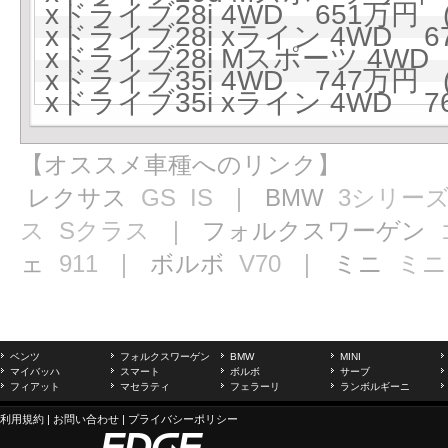
xドライブ28i 4WD 651万円 (
xドライブ28i xライン 4WD 67
xドライブ28i Mスポーツ 4WD 
xドライブ35i 4WD 747万円 (
xドライブ35i xライン 4WD 76
【オススメ車種へのリンク】
レクサス
GS
IS
｜ BMW
3シリー
ス
Sクラス
｜ フォルクスワーゲン
ェ
911
｜ ボルボ
V70
｜ ミニ
ミニ
ベンツ
フォルクスワーゲン
BMW
MINI
マイバッハ
スマート
ボルボ
サーブ
フィアット
マセラティ
フェラーリ
ランボルギーニ
利用規約
|
お問い合わせ
|
プライバシーポリシー