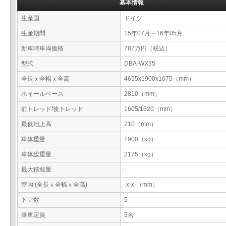
基本情報
生産国
ドイツ
生産期間
15年07月～16年05月
新車時車両価格
787万円（税込）
型式
DBA-WX35
全長ｘ全幅ｘ全高
4655x1900x1675（mm）
ホイールベース
2810（mm）
前トレッド/後トレッド
1605/1620（mm）
最低地上高
210（mm）
車体重量
1900（kg）
車体総重量
2175（kg）
最大積載量
-
室内 (全長ｘ全幅ｘ全高)
-x-x-（mm）
ドア数
5
乗車定員
5名