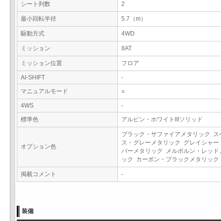
シート列数
2
最小回転半径
5.7（m）
駆動方式
4WD
ミッション
8AT
ミッション位置
フロア
AI-SHIFT
-
マニュアルモード
○
4WS
-
標準色
アルピン・ホワイトIIIソリッド
ブラック・サファイアメタリック ス
ス・グレーメタリック グレイシャー
オプション色
バーメタリック メルボルン・レッド
ック カーボン・ブラックメタリッ
掲載コメント
-
装備