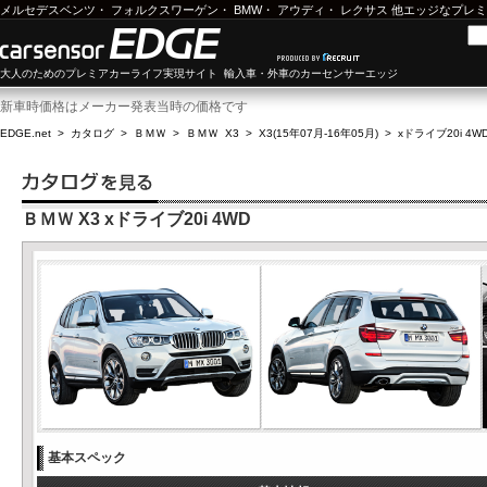
メルセデスベンツ
・
フォルクスワーゲン
・
BMW
・
アウディ
・
レクサス
他エッジなプレミ
大人のためのプレミアカーライフ実現サイト 輸入車・外車のカーセンサーエッジ
新車時価格はメーカー発表当時の価格です
EDGE.net
>
カタログ
>
ＢＭＷ
>
ＢＭＷ X3
>
X3(15年07月-16年05月)
>
xドライブ20i 4W
ＢＭＷ X3 xドライブ20i 4WD
基本スペック