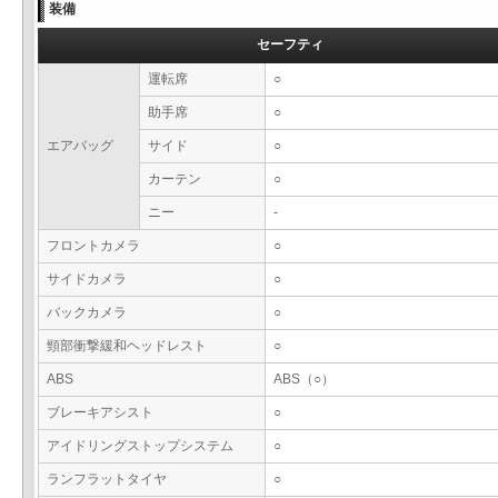
装備
セーフティ
運転席
○
助手席
○
エアバッグ
サイド
○
カーテン
○
ニー
-
フロントカメラ
○
サイドカメラ
○
バックカメラ
○
頸部衝撃緩和ヘッドレスト
○
ABS
ABS（○）
ブレーキアシスト
○
アイドリングストップシステム
○
ランフラットタイヤ
○