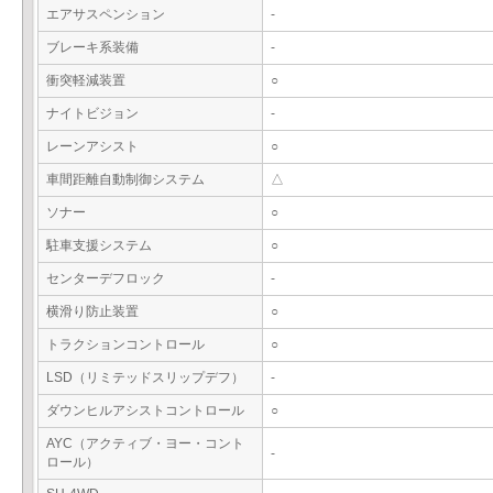
エアサスペンション
-
ブレーキ系装備
-
衝突軽減装置
○
ナイトビジョン
-
レーンアシスト
○
車間距離自動制御システム
△
ソナー
○
駐車支援システム
○
センターデフロック
-
横滑り防止装置
○
トラクションコントロール
○
LSD（リミテッドスリップデフ）
-
ダウンヒルアシストコントロール
○
AYC（アクティブ・ヨー・コント
-
ロール）