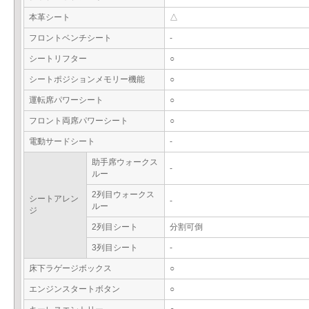
本革シート
△
フロントベンチシート
-
シートリフター
○
シートポジションメモリー機能
○
運転席パワーシート
○
フロント両席パワーシート
○
電動サードシート
-
助手席ウォークス
-
ルー
2列目ウォークス
シートアレン
-
ルー
ジ
2列目シート
分割可倒
3列目シート
-
床下ラゲージボックス
○
エンジンスタートボタン
○