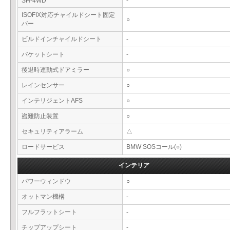
SH-4WD
-
ISOFIX対応チャイルドシート固定
○
バー
ビルドインチャイルドシート
-
バケットシート
-
後退時連動式ドアミラー
○
レインセンサー
○
インテリジェントAFS
○
盗難防止装置
○
セキュリティアラーム
△
ロードサービス
BMW SOSコール(○)
インテリア
パワーウィンドウ
○
オットマン機構
-
フルフラットシート
-
チップアップシート
-