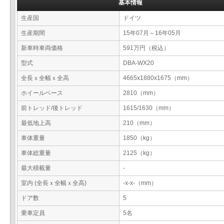
基本情報
生産国
ドイツ
生産期間
15年07月～16年05月
新車時車両価格
591万円（税込）
型式
DBA-WX20
全長ｘ全幅ｘ全高
4665x1880x1675（mm）
ホイールベース
2810（mm）
前トレッド/後トレッド
1615/1630（mm）
最低地上高
210（mm）
車体重量
1850（kg）
車体総重量
2125（kg）
最大積載量
-
室内 (全長ｘ全幅ｘ全高)
-x-x-（mm）
ドア数
5
乗車定員
5名