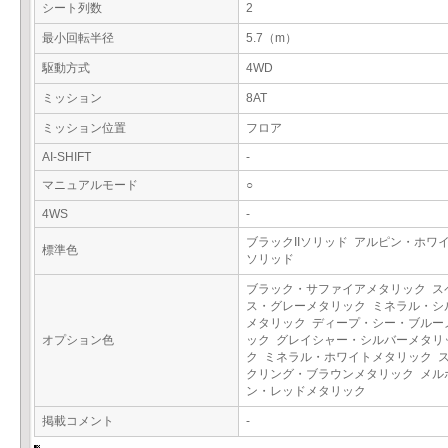
シート列数
2
最小回転半径
5.7（m）
駆動方式
4WD
ミッション
8AT
ミッション位置
フロア
AI-SHIFT
-
マニュアルモード
○
4WS
-
ブラックIIソリッド アルピン・ホワイト
標準色
ソリッド
ブラック・サファイアメタリック ス
ス・グレーメタリック ミネラル・シ
メタリック ディープ・シー・ブルー
オプション色
ック グレイシャー・シルバーメタリ
ク ミネラル・ホワイトメタリック 
クリング・ブラウンメタリック メル
ン・レッドメタリック
掲載コメント
-