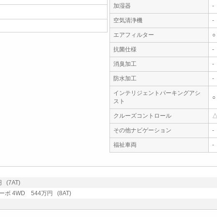
加湿器
-
空気清浄機
-
エアフィルター
○
抗菌仕様
-
消臭加工
-
防水加工
-
インテリジェントパーキングアシ
○
スト
クルーズコントロール
その他ナビゲーション
-
福祉車両
-
(7AT)
 4WD 544万円 (8AT)