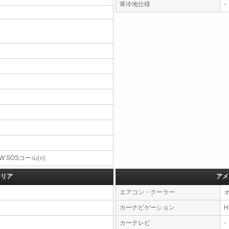
寒冷地仕様
-
W SOSコール(○)
テリア
アメ
エアコン・クーラー
カーナビゲーション
カーテレビ
-