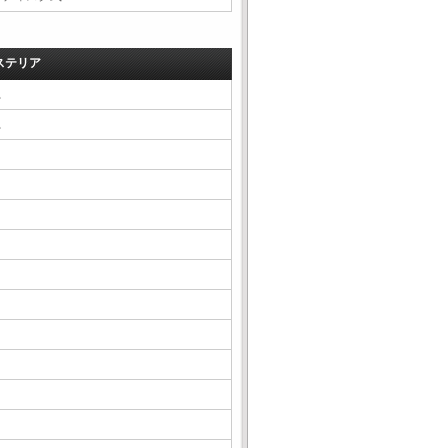
ステリア
△
△