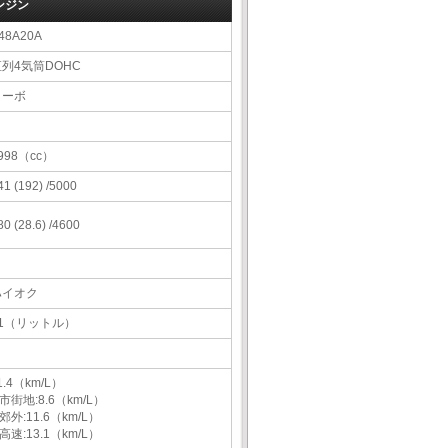
ンジン
48A20A
直列4気筒DOHC
ターボ
998（cc）
41 (192) /5000
80 (28.6) /4600
ハイオク
61（リットル）
1.4（km/L）
市街地:8.6（km/L）
郊外:11.6（km/L）
高速:13.1（km/L）