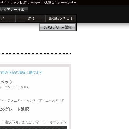
サイトマップ
|
お問い合わせ
|
中古車ならカーセンサー
レミアカー検索
ログ
買取
販売店クチコミ
お気に入り
未登録
ジ内の下記の場所に飛びます
スペック
能・エンジン・足回り
ティ・アメニティ・インテリア・エクステリア
他のグレード選択
-：選択不可、またはディーラーオプション