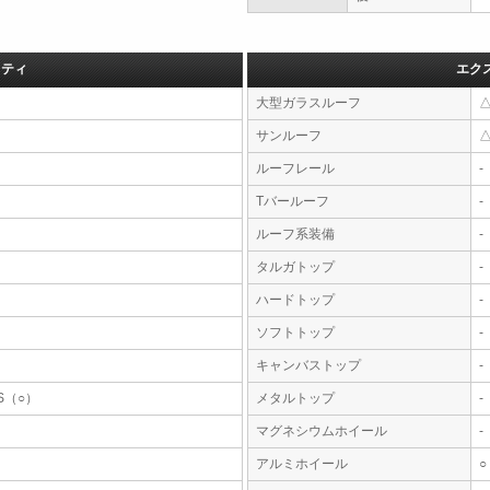
フティ
エク
大型ガラスルーフ
サンルーフ
ルーフレール
-
Tバールーフ
-
ルーフ系装備
-
タルガトップ
-
ハードトップ
-
ソフトトップ
-
キャンバストップ
-
S（○）
メタルトップ
-
マグネシウムホイール
-
アルミホイール
○