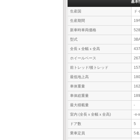
基本
生産国
ド
生産期間
19
新車時車両価格
5
型式
3B
全長ｘ全幅ｘ全高
43
ホイールベース
26
前トレッド/後トレッド
15
最低地上高
18
車体重量
16
車体総重量
18
最大積載量
-
室内 (全長ｘ全幅ｘ全高)
-x
ドア数
5
乗車定員
5名