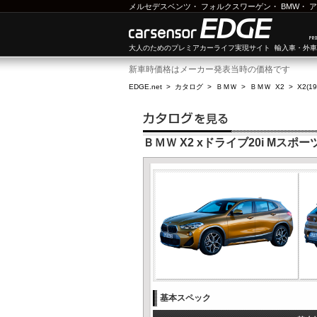
メルセデスベンツ
・
フォルクスワーゲン
・
BMW
・
ア
大人のためのプレミアカーライフ実現サイト 輸入車・外
新車時価格はメーカー発表当時の価格です
EDGE.net
>
カタログ
>
ＢＭＷ
>
ＢＭＷ X2
>
X2(1
ＢＭＷ X2 xドライブ20i Mスポーツ
基本スペック