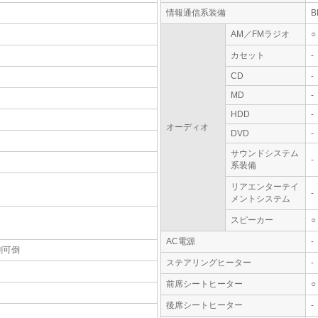
情報通信系装備
AM／FMラジオ
○
カセット
-
CD
-
MD
-
HDD
-
オーディオ
DVD
-
サウンドシステム
-
系装備
リアエンターテイ
-
メントシステム
スピーカー
○
AC電源
-
割可倒
ステアリングヒーター
-
前席シートヒーター
○
後席シートヒーター
-