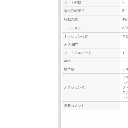
シート列数
2
最小回転半径
5.
駆動方式
4W
ミッション
8A
ミッション位置
フ
AI-SHIFT
-
マニュアルモード
○
4WS
-
標準色
ア
ブ
ッ
オプション色
グ
ニ
レ
掲載コメント
-