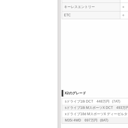
キーレスエントリー
○
ETC
○
X2のグレード
sドライブ18i DCT 448万円 (7AT)
sドライブ18i MスポーツX DCT 493万円 
xドライブ18d MスポーツX ディーゼルターボ
M35i 4WD 697万円 (8AT)