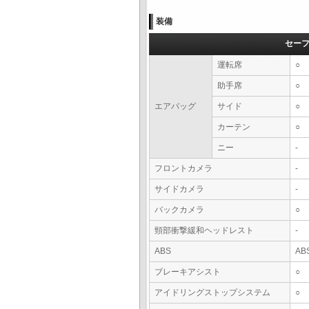
装備
セー
運転席
○
助手席
○
エアバッグ
サイド
○
カーテン
○
ニー
-
フロントカメラ
-
サイドカメラ
-
バックカメラ
○
頸部衝撃緩和ヘッドレスト
-
ABS
AB
ブレーキアシスト
○
アイドリングストップシステム
○