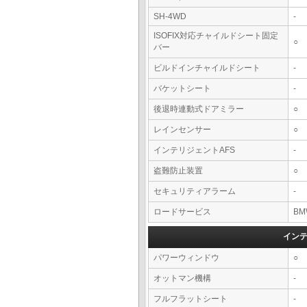
SH-4WD
-
ISOFIX対応チャイルドシート固定
○
バー
ビルドインチャイルドシート
-
バケットシート
-
後退時連動式ドアミラー
○
レインセンサー
○
インテリジェントAFS
-
盗難防止装置
○
セキュリティアラーム
-
ロードサービス
BM
イン
パワーウィンドウ
○
オットマン機構
-
フルフラットシート
-