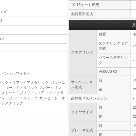
10-15モード燃費
-
1（m）
燃費基準達成
-
D
足
T
位置
ロア
ステアリングギア
方式
ステアリング
パワーステアリン
○
グ
VGS/VGRS
-
ルピン・ホワイトIII
前
サスペンショ
ラック・サファイアメタリック ガルバニ
ン形式
ク・ゴールドメタリック スパークリン
後
・ストーム・ブリリアントE メディテラ
アン・ブルーメタリック サンセット・オ
高性能サスペンション
-
ンジメタリック
前
2
タイヤサイズ
後
2
前
ブレーキ形式
後