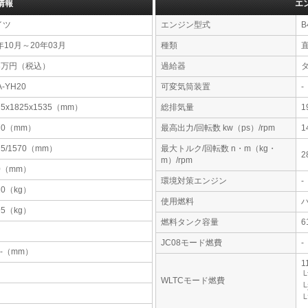
情報
エ
イツ
エンジン型式
B
年10月～20年03月
種類
28万円（税込）
過給器
A-YH20
可変気筒装置
-
75x1825x1535（mm）
総排気量
1
70（mm）
最高出力/回転数 kw（ps）/rpm
1
75/1570（mm）
最大トルク/回転数 n・m（kg・
2
m）/rpm
0（mm）
環境対策エンジン
-
20（kg）
使用燃料
95（kg）
燃料タンク容量
JC08モード燃費
-
-x-（mm）
1
└
WLTCモード燃費
└
└