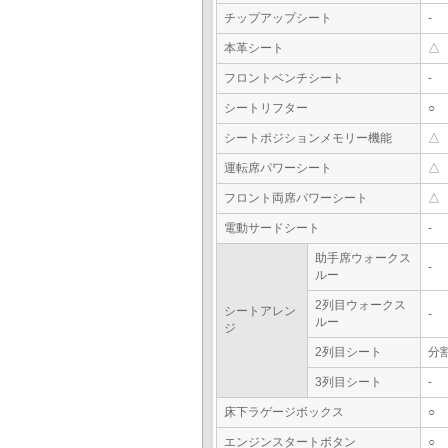
チップアップシート
-
本革シート
△
フロントベンチシート
-
シートリフター
○
シートポジションメモリー機能
△
運転席パワーシート
△
フロント両席パワーシート
△
電動サードシート
-
助手席ウォークス
-
ルー
2列目ウォークス
シートアレン
-
ルー
ジ
2列目シート
分
3列目シート
-
床下ラゲージボックス
○
エンジンスタートボタン
○