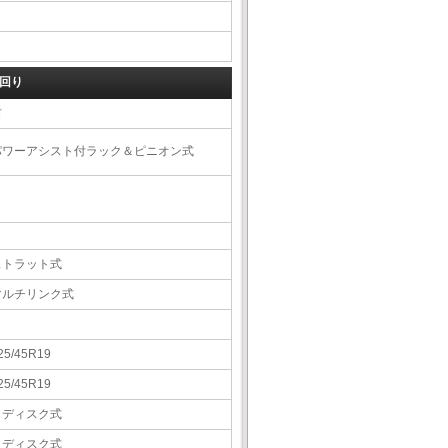
回り
右
パワーアシスト付ラック＆ピニオン式
ストラット式
マルチリンク式
25/45R19
25/45R19
Ｖディスク式
Ｖディスク式