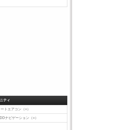
ニティ
オートエアコン（○）
HDDナビゲーション（○）