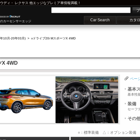
ウディ
・
レクサス
他エッジなプレミア車情報満載！
プ
Car Search
カタ
車のカーセンサーエッジ
9年10月-20年03月)
>
xドライブ20i MスポーツX 4WD
X 4WD
ペー
基本
基本性
装備
セーフ
その
○：標準装備 △：オプション装備 