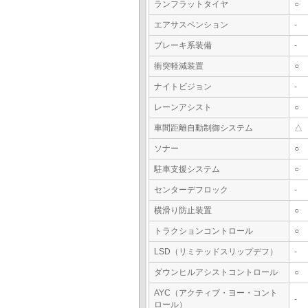
ランフラットタイヤ
○
エアサスペンション
-
ブレーキ系装備
-
衝突軽減装置
○
ナイトビジョン
-
レーンアシスト
○
車間距離自動制御システム
△
ソナー
○
駐車支援システム
○
センターデフロック
-
横滑り防止装置
○
トラクションコントロール
○
LSD（リミテッドスリップデフ）
-
ダウンヒルアシストコントロール
○
AYC（アクティブ・ヨー・コント
-
ロール）