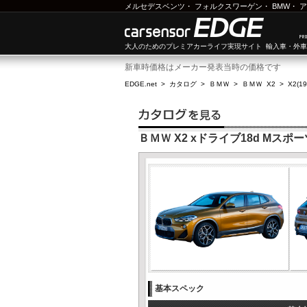
メルセデスベンツ
・
フォルクスワーゲン
・
BMW
・
ア
大人のためのプレミアカーライフ実現サイト 輸入車・外
新車時価格はメーカー発表当時の価格です
EDGE.net
>
カタログ
>
ＢＭＷ
>
ＢＭＷ X2
>
X2(1
ＢＭＷ X2 xドライブ18d Mスポ
基本スペック