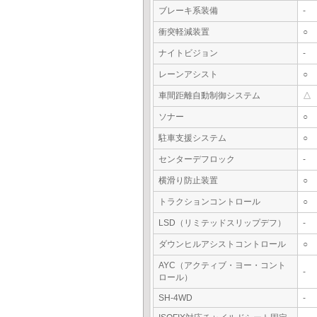
ブレーキ系装備
-
衝突軽減装置
○
ナイトビジョン
-
レーンアシスト
○
車間距離自動制御システム
△
ソナー
○
駐車支援システム
○
センターデフロック
-
横滑り防止装置
○
トラクションコントロール
○
LSD（リミテッドスリップデフ）
-
ダウンヒルアシストコントロール
○
AYC（アクティブ・ヨー・コント
-
ロール）
SH-4WD
-