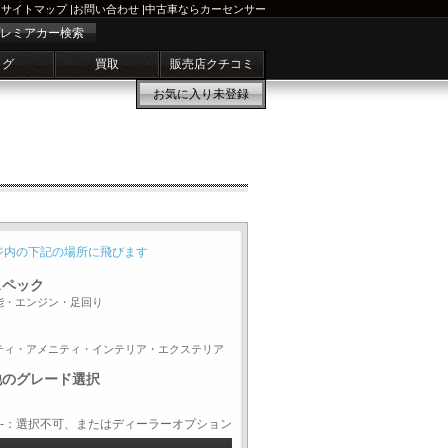
サイトマップ
|
お問い合わせ
|
中古車ならカーセンサー
レミアカー検索
ログ
買取
販売店クチコミ
お気に入り
未登録
ジ内の下記の場所に飛びます
スペック
能・エンジン・足回り
ティ・アメニティ・インテリア・エクステリア
他のグレード選択
-：選択不可、またはディーラーオプション