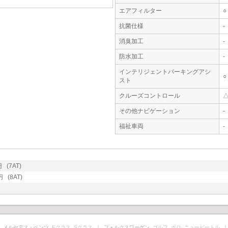
エアフィルター
○
抗菌仕様
-
消臭加工
-
防水加工
-
インテリジェントパーキングアシ
○
スト
クルーズコントロール
その他ナビゲーション
-
福祉車両
-
(7AT)
 (8AT)
 メルセデス・ベンツ
Eクラス
Sクラス
｜ フォルクスワーゲン
ゴルフ
ポロ
ニュービートル
｜