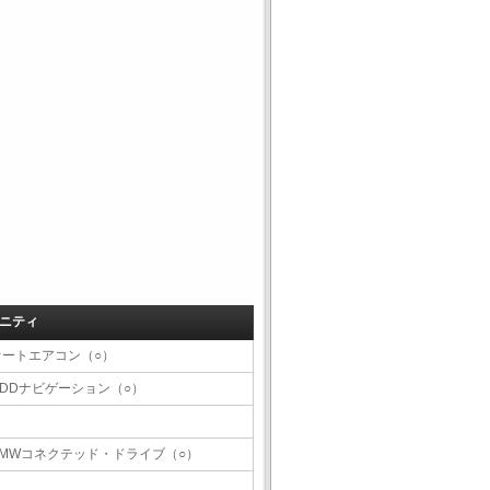
ニティ
オートエアコン（○）
HDDナビゲーション（○）
BMWコネクテッド・ドライブ（○）