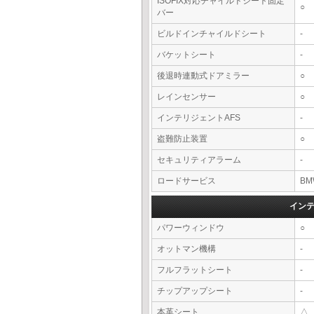
ISOFIX対応チャイルドシート固定
○
バー
ビルドインチャイルドシート
-
バケットシート
-
後退時連動式ドアミラー
○
レインセンサー
○
インテリジェントAFS
-
盗難防止装置
○
セキュリティアラーム
-
ロードサービス
BM
イン
パワーウィンドウ
○
オットマン機構
-
フルフラットシート
-
チップアップシート
-
本革シート
△