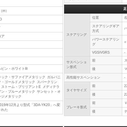
足
1（m）
位置
D
ステアリングギア
T
方式
ステアリング
ロア
パワーステアリン
○
グ
VGS/VGRS
-
前
サスペンショ
ン形式
ルピン・ホワイトIII
後
ラック・サファイアメタリック ガルバニ
高性能サスペンション
-
ク・ゴールドメタリック スパークリン
前
2
・ストーム・ブリリアントE メディテラ
タイヤサイズ
アン・ブルーメタリック サンセット・オ
後
2
ンジメタリック
前
019年12月より型式「3DA-YK20」へ変
ブレーキ形式
された
後