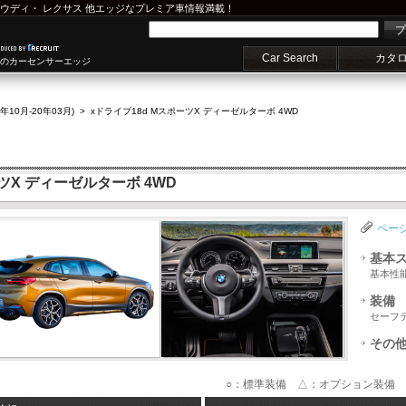
ウディ
・
レクサス
他エッジなプレミア車情報満載！
プ
Car Search
カタ
車のカーセンサーエッジ
9年10月-20年03月)
>
xドライブ18d MスポーツX ディーゼルターボ 4WD
ーツX ディーゼルターボ 4WD
ペー
基本
基本性
装備
セーフ
その
○：標準装備 △：オプション装備 