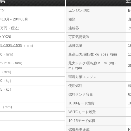
情報
エ
イツ
エンジン型式
B
年10月～20年03月
種類
44万円（税込）
過給器
A-YK20
可変気筒装置
-
75x1825x1535（mm）
総排気量
1
70（mm）
最高出力/回転数 kw（ps）/rpm
1
75/1570（mm）
最大トルク/回転数 n・m（kg・
3
m）/rpm
0（mm）
環境対策エンジン
-
80（kg）
使用燃料
55（kg）
燃料タンク容量
JC08モード燃費
1
-x-（mm）
WLTCモード燃費
-
10-15モード燃費
-
燃費基準達成