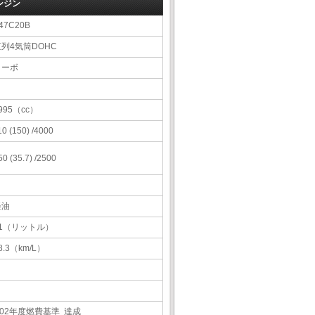
ンジン
47C20B
直列4気筒DOHC
ターボ
995（cc）
10 (150) /4000
50 (35.7) /2500
軽油
61（リットル）
8.3（km/L）
R02年度燃費基準 達成