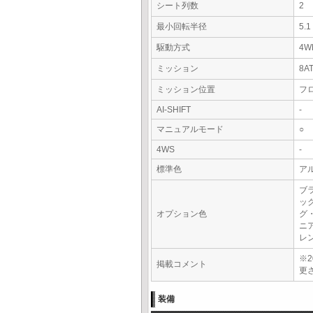
シート列数
2
最小回転半径
5.
駆動方式
4W
ミッション
8A
ミッション位置
フ
AI-SHIFT
-
マニュアルモード
○
4WS
-
標準色
ア
ブ
ッ
オプション色
グ
ニ
レ
※2
掲載コメント
更
装備