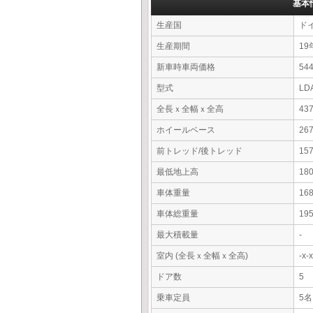
基本
生産国
ド
生産期間
19
新車時車両価格
5
型式
LD
全長ｘ全幅ｘ全高
43
ホイールベース
26
前トレッド/後トレッド
15
最低地上高
18
車体重量
16
車体総重量
19
最大積載量
-
室内 (全長ｘ全幅ｘ全高)
-x
ドア数
5
乗車定員
5名