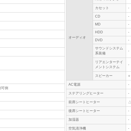
カセット
-
CD
-
MD
-
HDD
-
オーディオ
DVD
-
サウンドシステム
-
系装備
リアエンターテイ
-
メントシステム
スピーカー
○
AC電源
-
割可倒
ステアリングヒーター
-
前席シートヒーター
後席シートヒーター
-
加湿器
-
空気清浄機
-