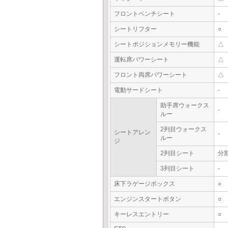
フロントベンチシート
-
シートリフター
○
シートポジションメモリー機能
△
運転席パワーシート
△
フロント両席パワーシート
△
電動サードシート
-
助手席ウォークス
-
ルー
2列目ウォークス
シートアレン
-
ルー
ジ
2列目シート
分
3列目シート
-
床下ラゲージボックス
○
エンジンスタートボタン
○
キーレスエントリー
○