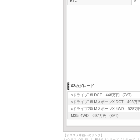
ETC
○
X2のグレード
sドライブ18i DCT 448万円 (7AT)
sドライブ18i MスポーツX DCT 493万円 
xドライブ20i MスポーツX 4WD 528万円
M35i 4WD 697万円 (8AT)
【オススメ車種へのリンク】
レクサス
GS
IS
｜ BMW
3シリーズ
5シリーズ
｜