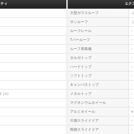
フティ
エク
大型ガラスルーフ
サンルーフ
ルーフレール
-
Tバールーフ
-
ルーフ系装備
-
タルガトップ
-
ハードトップ
-
ソフトトップ
-
キャンバストップ
-
S（○）
メタルトップ
-
マグネシウムホイール
-
アルミホイール
○
片側スライドドア
-
両側スライドドア
-