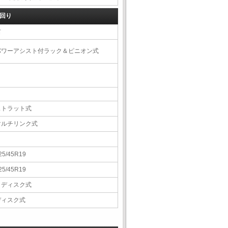
回り
右
パワーアシスト付ラック＆ピニオン式
ストラット式
マルチリンク式
25/45R19
25/45R19
Ｖディスク式
ディスク式