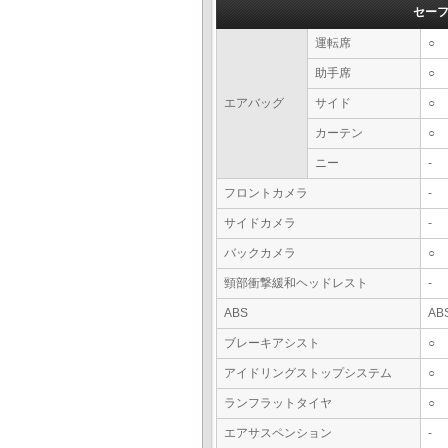
セー
運転席
○
助手席
○
エアバッグ
サイド
○
カーテン
○
ニー
-
フロントカメラ
-
サイドカメラ
-
バックカメラ
○
頸部衝撃緩和ヘッドレスト
-
ABS
AB
ブレーキアシスト
○
アイドリングストップシステム
○
ランフラットタイヤ
○
エアサスペンション
-