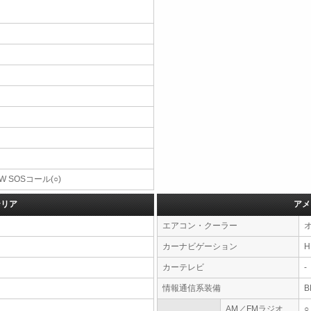
W SOSコール(○)
テリア
アメ
エアコン・クーラー
カーナビゲーション
カーテレビ
-
情報通信系装備
AM／FMラジオ
○