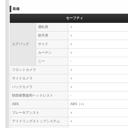
装備
セーフティ
運転席
○
助手席
○
エアバッグ
サイド
○
カーテン
○
ニー
-
フロントカメラ
○
サイドカメラ
○
バックカメラ
○
頸部衝撃緩和ヘッドレスト
-
ABS
ABS（○）
ブレーキアシスト
○
アイドリングストップシステム
○