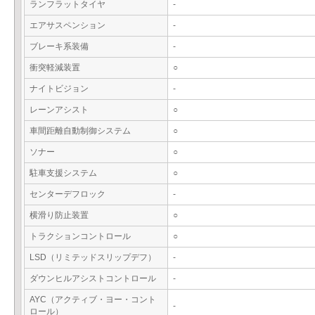
ランフラットタイヤ
-
エアサスペンション
-
ブレーキ系装備
-
衝突軽減装置
○
ナイトビジョン
-
レーンアシスト
○
車間距離自動制御システム
○
ソナー
○
駐車支援システム
○
センターデフロック
-
横滑り防止装置
○
トラクションコントロール
○
LSD（リミテッドスリップデフ）
-
ダウンヒルアシストコントロール
-
AYC（アクティブ・ヨー・コント
-
ロール）