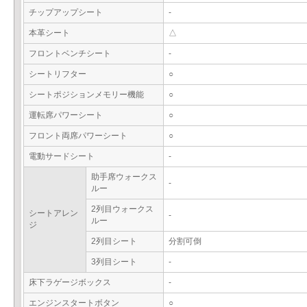
チップアップシート
-
本革シート
△
フロントベンチシート
-
シートリフター
○
シートポジションメモリー機能
○
運転席パワーシート
○
フロント両席パワーシート
○
電動サードシート
-
助手席ウォークス
-
ルー
2列目ウォークス
シートアレン
-
ルー
ジ
2列目シート
分割可倒
3列目シート
-
床下ラゲージボックス
-
エンジンスタートボタン
○