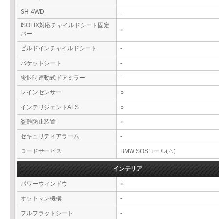
SH-4WD
-
ISOFIX対応チャイルドシート固定
○
バー
ビルドインチャイルドシート
-
バケットシート
-
後退時連動式ドアミラー
-
レインセンサー
○
インテリジェントAFS
○
盗難防止装置
○
セキュリティアラーム
-
ロードサービス
BMW SOSコール(△)
インテリア
パワーウィンドウ
○
オットマン機構
-
フルフラットシート
-