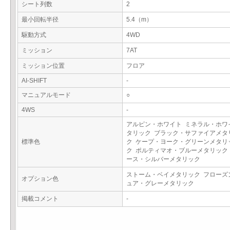
シート列数
2
最小回転半径
5.4（m）
駆動方式
4WD
ミッション
7AT
ミッション位置
フロア
AI-SHIFT
-
マニュアルモード
○
4WS
-
アルピン・ホワイト ミネラル・ホワ
タリック ブラック・サファイアメタ
標準色
ク ケープ・ヨーク・グリーンメタリ
ク ポルティマオ・ブルーメタリック
ース・シルバーメタリック
ストーム・ベイメタリック フローズ
オプション色
ュア・グレーメタリック
掲載コメント
-