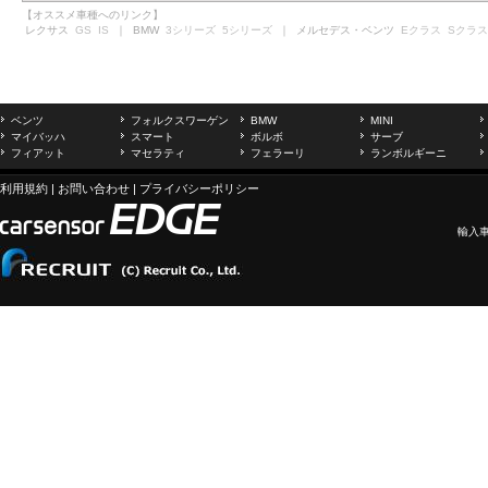
【オススメ車種へのリンク】
レクサス
GS
IS
｜ BMW
3シリーズ
5シリーズ
｜ メルセデス・ベンツ
Eクラス
Sクラス
ベンツ
フォルクスワーゲン
BMW
MINI
マイバッハ
スマート
ボルボ
サーブ
フィアット
マセラティ
フェラーリ
ランボルギーニ
利用規約
|
お問い合わせ
|
プライバシーポリシー
輸入