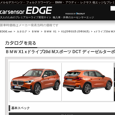
メルセデスベンツ
・
フォルクスワーゲン
・
BMW
・
アウディ
・
レクサス
他エッジなプレミ
大人のためのプレミアカーライフ実現サイト 輸入車・外車のカーセンサーエッジ
新車時価格はメーカー発表当時の価格です
EDGE.net
>
カタログ
>
ＢＭＷ
>
ＢＭＷ X1
>
X1(25年03月-25年06月)
>
xドライブ20d M
ＢＭＷ X1 xドライブ20d Mスポーツ DCT ディーゼルターボ
基本スペック