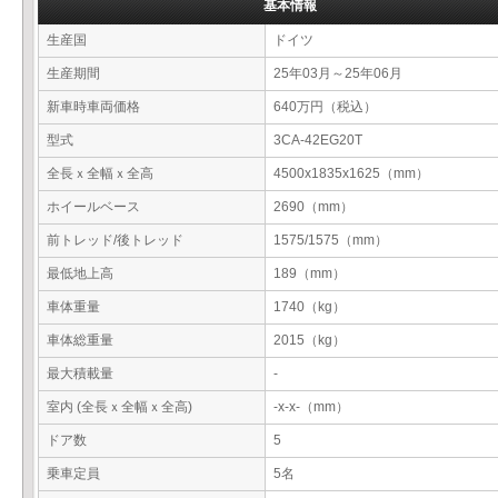
基本情報
生産国
ドイツ
生産期間
25年03月～25年06月
新車時車両価格
640万円（税込）
型式
3CA-42EG20T
全長ｘ全幅ｘ全高
4500x1835x1625（mm）
ホイールベース
2690（mm）
前トレッド/後トレッド
1575/1575（mm）
最低地上高
189（mm）
車体重量
1740（kg）
車体総重量
2015（kg）
最大積載量
-
室内 (全長ｘ全幅ｘ全高)
-x-x-（mm）
ドア数
5
乗車定員
5名