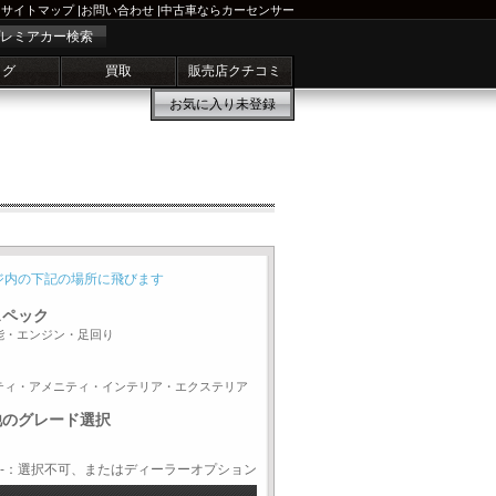
サイトマップ
|
お問い合わせ
|
中古車ならカーセンサー
レミアカー検索
ログ
買取
販売店クチコミ
お気に入り
未登録
ジ内の下記の場所に飛びます
スペック
能・エンジン・足回り
ティ・アメニティ・インテリア・エクステリア
他のグレード選択
-：選択不可、またはディーラーオプション