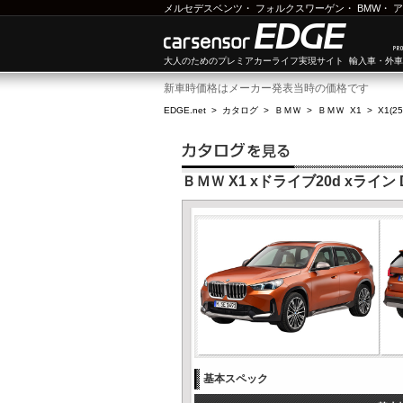
メルセデスベンツ
・
フォルクスワーゲン
・
BMW
・
ア
大人のためのプレミアカーライフ実現サイト 輸入車・外
新車時価格はメーカー発表当時の価格です
EDGE.net
>
カタログ
>
ＢＭＷ
>
ＢＭＷ X1
>
X1(2
ＢＭＷ X1 xドライブ20d xライン
基本スペック