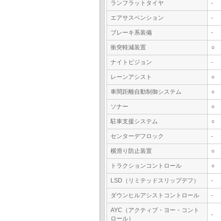
ランフラットタイヤ
-
エアサスペンション
-
ブレーキ系装備
-
衝突軽減装置
○
ナイトビジョン
-
レーンアシスト
○
車間距離自動制御システム
○
ソナー
○
駐車支援システム
○
センターデフロック
-
横滑り防止装置
○
トラクションコントロール
○
LSD（リミテッドスリップデフ）
-
ダウンヒルアシストコントロール
-
AYC（アクティブ・ヨー・コント
-
ロール）