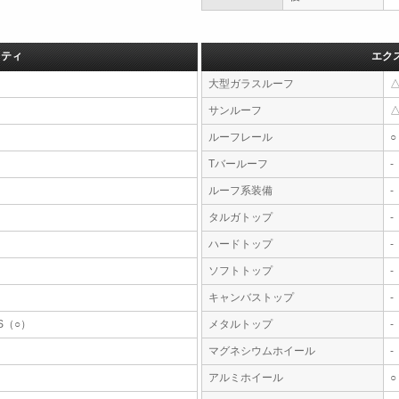
フティ
エク
大型ガラスルーフ
サンルーフ
ルーフレール
○
Tバールーフ
-
ルーフ系装備
-
タルガトップ
-
ハードトップ
-
ソフトトップ
-
キャンバストップ
-
S（○）
メタルトップ
-
マグネシウムホイール
-
アルミホイール
○