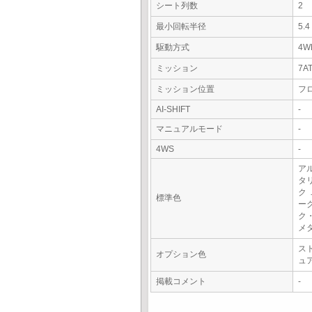
シート列数
2
最小回転半径
5.
駆動方式
4W
ミッション
7A
ミッション位置
フ
AI-SHIFT
-
マニュアルモード
-
4WS
-
ア
タ
ク
標準色
ー
ク
メ
ス
オプション色
ュ
掲載コメント
-