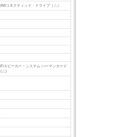
BMWコネクティッド・ドライブ（△）
HiFiスピーカー・システム ハーマンカード
(△)
△