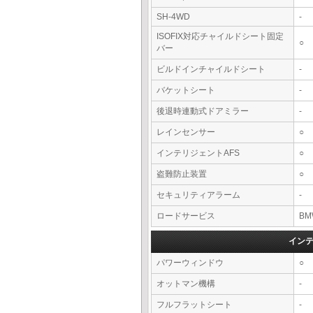
SH-4WD
-
ISOFIX対応チャイルドシート固定
○
バー
ビルドインチャイルドシート
-
バケットシート
-
後退時連動式ドアミラー
-
レインセンサー
○
インテリジェントAFS
○
盗難防止装置
○
セキュリティアラーム
-
ロードサービス
BM
イン
パワーウィンドウ
○
オットマン機構
-
フルフラットシート
-