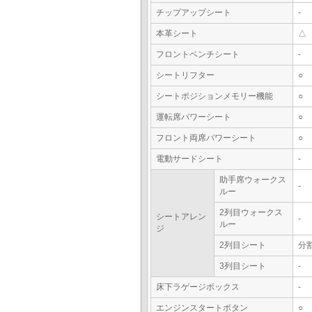
チップアップシート
-
本革シート
△
フロントベンチシート
-
シートリフター
○
シートポジションメモリー機能
○
運転席パワーシート
○
フロント両席パワーシート
○
電動サードシート
-
助手席ウォークス
-
ルー
2列目ウォークス
シートアレン
-
ルー
ジ
2列目シート
分
3列目シート
-
床下ラゲージボックス
-
エンジンスタートボタン
○