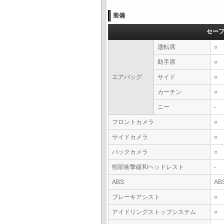
装備
セー
運転席
○
助手席
○
エアバッグ
サイド
○
カーテン
○
ニー
-
フロントカメラ
○
サイドカメラ
○
バックカメラ
○
頸部衝撃緩和ヘッドレスト
-
ABS
AB
ブレーキアシスト
○
アイドリングストップシステム
○