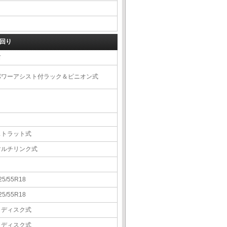
回り
右
パワーアシスト付ラック＆ピニオン式
ストラット式
マルチリンク式
25/55R18
25/55R18
Ｖディスク式
Ｖディスク式