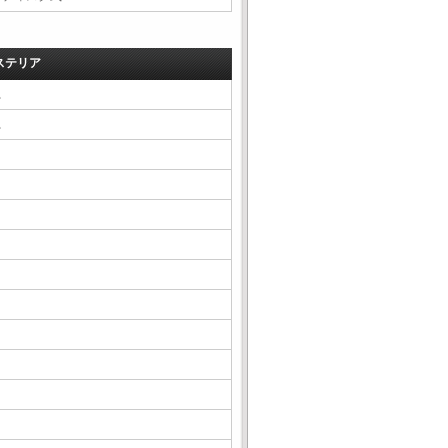
ステリア
△
△