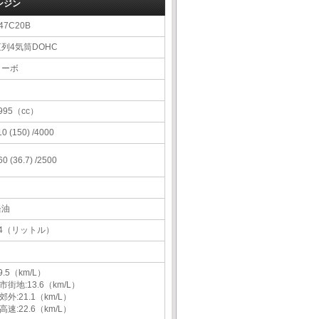
ンジン
47C20B
直列4気筒DOHC
ターボ
995（cc）
10 (150) /4000
60 (36.7) /2500
軽油
54（リットル）
9.5（km/L）
市街地:13.6（km/L）
郊外:21.1（km/L）
高速:22.6（km/L）