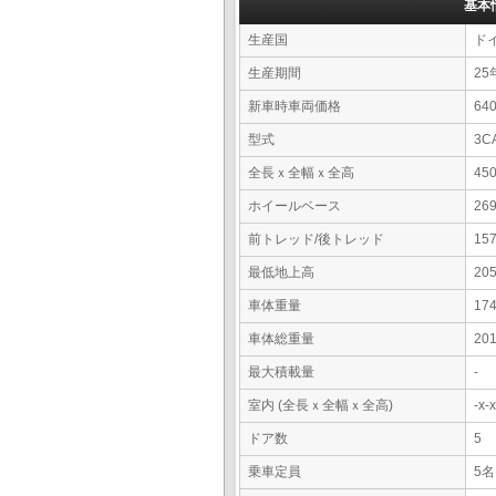
基本
生産国
ド
生産期間
25
新車時車両価格
6
型式
3C
全長ｘ全幅ｘ全高
45
ホイールベース
26
前トレッド/後トレッド
15
最低地上高
20
車体重量
17
車体総重量
20
最大積載量
-
室内 (全長ｘ全幅ｘ全高)
-x
ドア数
5
乗車定員
5名