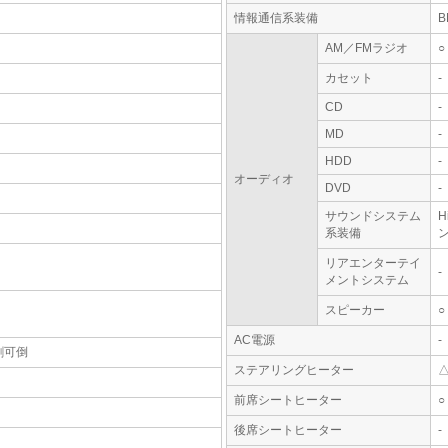
情報通信系装備
AM／FMラジオ
○
カセット
-
CD
-
MD
-
HDD
-
オーディオ
DVD
-
サウンドシステム
系装備
ン
リアエンターテイ
-
メントシステム
スピーカー
○
AC電源
-
割可倒
ステアリングヒーター
前席シートヒーター
○
後席シートヒーター
-