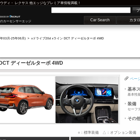
ウディ
・
レクサス
他エッジなプレミア車情報満載！
プ
Car Search
カタ
車のカーセンサーエッジ
5年03月-25年06月)
>
xドライブ20d xライン DCT ディーゼルターボ 4WD
 DCT ディーゼルターボ 4WD
ペー
基本
基本性
装備
セーフ
その
○：標準装備 △：オプション装備 