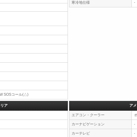
寒冷地仕様
-
W SOSコール(△)
テリア
アメ
エアコン・クーラー
カーナビゲーション
-
カーテレビ
-