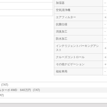
加湿器
-
空気清浄機
-
エアフィルター
○
抗菌仕様
-
消臭加工
-
防水加工
-
インテリジェントパーキングアシ
○
スト
クルーズコントロール
○
その他ナビゲーション
○
福祉車両
-
7AT)
ターボ 4WD 640万円 (7AT)
AT)