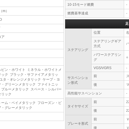
10-15モード燃費
-
4（m）
燃費基準達成
-
D
足
T
位置
ロア
ステアリングギア
方式
ステアリング
パワーステアリン
○
グ
VGS/VGRS
-
ルピン・ホワイト ミネラル・ホワイトメ
リック ブラック・サファイアメタリッ
前
サスペンショ
 ユタ・オレンジメタリック ケープ・ヨ
ン形式
ク・グリーンメタリック ファイトニッ
後
・ブルーメタリック スペース・シルバー
高性能サスペンション
-
タリック
前
2
トーム・ベイメタリック フローズン・ピ
タイヤサイズ
ア・グレーメタリック
後
2
前
ブレーキ形式
後