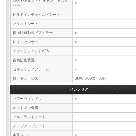
ISOFIX対応チャイルドシート固定
○
バー
ビルドインチャイルドシート
-
バケットシート
-
後退時連動式ドアミラー
○
レインセンサー
○
インテリジェントAFS
-
盗難防止装置
○
セキュリティアラーム
-
ロードサービス
BMW SOSコール(○)
インテリア
パワーウィンドウ
○
オットマン機構
-
フルフラットシート
-
チップアップシート
-
本革シート
○