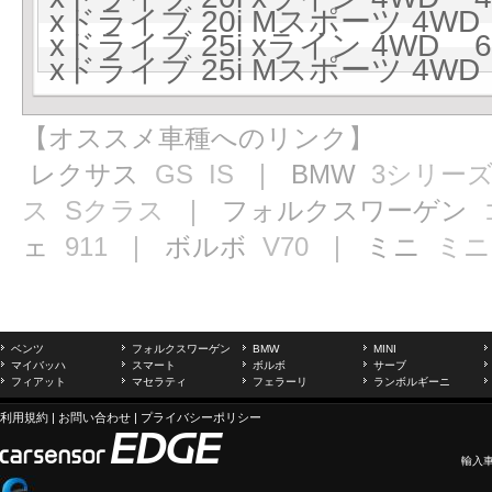
xドライブ 20i Mスポーツ 4WD 
xドライブ 25i xライン 4WD 6
xドライブ 25i Mスポーツ 4WD 
【オススメ車種へのリンク】
レクサス
GS
IS
｜ BMW
3シリー
ス
Sクラス
｜ フォルクスワーゲン
ェ
911
｜ ボルボ
V70
｜ ミニ
ミニ
ベンツ
フォルクスワーゲン
BMW
MINI
マイバッハ
スマート
ボルボ
サーブ
フィアット
マセラティ
フェラーリ
ランボルギーニ
利用規約
|
お問い合わせ
|
プライバシーポリシー
輸入