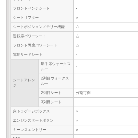
フロントベンチシート
-
シートリフター
○
シートポジションメモリー機能
△
運転席パワーシート
△
フロント両席パワーシート
△
電動サードシート
-
助手席ウォークス
-
ルー
2列目ウォークス
シートアレン
-
ルー
ジ
2列目シート
分割可倒
3列目シート
-
床下ラゲージボックス
○
エンジンスタートボタン
○
キーレスエントリー
○