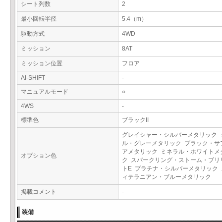
シート列数
2
最小回転半径
5.4（m）
駆動方式
4WD
ミッション
8AT
ミッション位置
フロア
AI-SHIFT
-
マニュアルモード
○
4WS
-
標準色
ブラックII
グレイシャー・シルバーメタリック 
ル・グレーメタリック ブラック・サ
アメタリック ミネラル・ホワイトメ
オプション色
ク スパークリング・ストーム・ブリ
トE プラチナ・シルバーメタリック 
ィテラニアン・ブルーメタリック
掲載コメント
-
装備