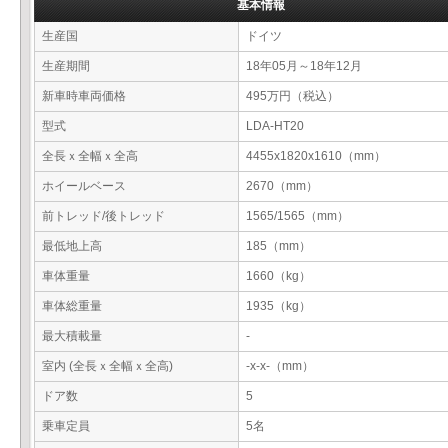
基本情報
生産国
ドイツ
生産期間
18年05月～18年12月
新車時車両価格
495万円（税込）
型式
LDA-HT20
全長ｘ全幅ｘ全高
4455x1820x1610（mm）
ホイールベース
2670（mm）
前トレッド/後トレッド
1565/1565（mm）
最低地上高
185（mm）
車体重量
1660（kg）
車体総重量
1935（kg）
最大積載量
-
室内 (全長ｘ全幅ｘ全高)
-x-x-（mm）
ドア数
5
乗車定員
5名