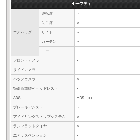
セーフティ
運転席
○
助手席
○
エアバッグ
サイド
○
カーテン
○
ニー
-
フロントカメラ
-
サイドカメラ
-
バックカメラ
○
頸部衝撃緩和ヘッドレスト
-
ABS
ABS（○）
ブレーキアシスト
○
アイドリングストップシステム
○
ランフラットタイヤ
○
エアサスペンション
-