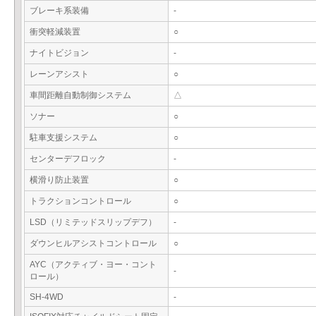
ブレーキ系装備
-
衝突軽減装置
○
ナイトビジョン
-
レーンアシスト
○
車間距離自動制御システム
△
ソナー
○
駐車支援システム
○
センターデフロック
-
横滑り防止装置
○
トラクションコントロール
○
LSD（リミテッドスリップデフ）
-
ダウンヒルアシストコントロール
○
AYC（アクティブ・ヨー・コント
-
ロール）
SH-4WD
-