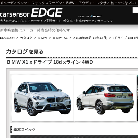
メルセデスベンツ
・
フォルクスワーゲン
・
BMW
・
アウディ
・
レクサス
他エッジなプレミ
大人のためのプレミアカーライフ実現サイト 輸入車・外車のカーセンサーエッジ
新車時価格はメーカー発表当時の価格です
EDGE.net
>
カタログ
>
ＢＭＷ
>
ＢＭＷ X1
>
X1(18年05月-18年12月)
>
xドライブ 18d x
ＢＭＷ X1 xドライブ 18d xライン 4WD
基本スペック