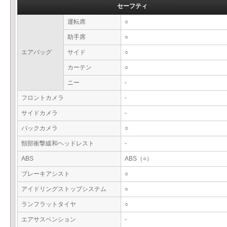
セーフティ
運転席
○
助手席
○
エアバッグ
サイド
○
カーテン
○
ニー
-
フロントカメラ
-
サイドカメラ
-
バックカメラ
○
頸部衝撃緩和ヘッドレスト
-
ABS
ABS（○）
ブレーキアシスト
○
アイドリングストップシステム
○
ランフラットタイヤ
○
エアサスペンション
-