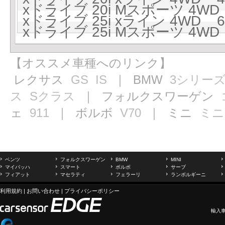
xドライブ 20i Mスポーツ 4WD 
xドライブ 25i xライン 4WD 6
xドライブ 25i Mスポーツ 4WD 
【オススメ車種へのリンク】
レクサス
GS
IS
｜ BMW
3シリー
ス
Sクラス
｜ フォルクスワーゲン
ェ
911
｜ ボルボ
V70
｜ ミニ
ミニ
ベンツ
フォルクスワーゲン
BMW
MINI
マイバッハ
スマート
ボルボ
サーブ
フィアット
マセラティ
フェラーリ
ランボルギーニ
利用規約
|
お問い合わせ
|
プライバシーポリシー
輸入