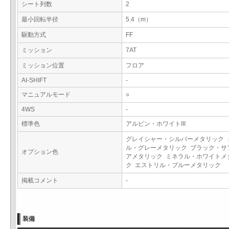
シート列数
2
最小回転半径
5.4（m）
駆動方式
FF
ミッション
7AT
ミッション位置
フロア
AI-SHIFT
-
マニュアルモード
○
4WS
-
標準色
アルピン・ホワイトIII
グレイシャー・シルバーメタリック 
ル・グレーメタリック ブラック・サ
オプション色
アメタリック ミネラル・ホワイトメ
ク エストリル・ブルーメタリック
掲載コメント
-
装備