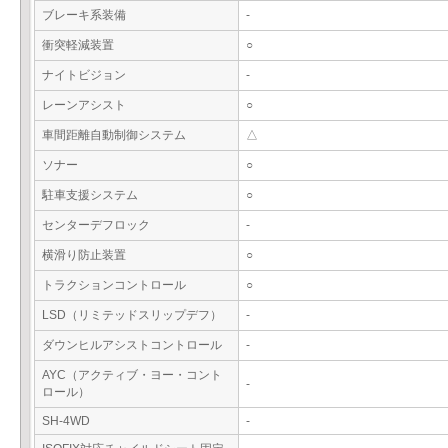
ブレーキ系装備
-
衝突軽減装置
○
ナイトビジョン
-
レーンアシスト
○
車間距離自動制御システム
△
ソナー
○
駐車支援システム
○
センターデフロック
-
横滑り防止装置
○
トラクションコントロール
○
LSD（リミテッドスリップデフ）
-
ダウンヒルアシストコントロール
-
AYC（アクティブ・ヨー・コント
-
ロール）
SH-4WD
-