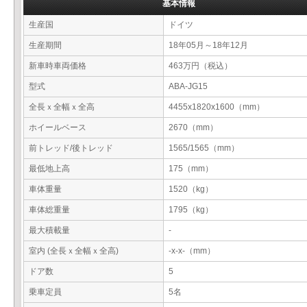
基本情報
生産国
ドイツ
生産期間
18年05月～18年12月
新車時車両価格
463万円（税込）
型式
ABA-JG15
全長ｘ全幅ｘ全高
4455x1820x1600（mm）
ホイールベース
2670（mm）
前トレッド/後トレッド
1565/1565（mm）
最低地上高
175（mm）
車体重量
1520（kg）
車体総重量
1795（kg）
最大積載量
-
室内 (全長ｘ全幅ｘ全高)
-x-x-（mm）
ドア数
5
乗車定員
5名