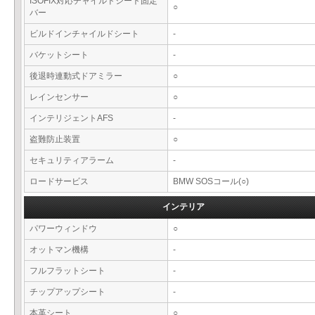
ISOFIX対応チャイルドシート固定
○
バー
ビルドインチャイルドシート
-
バケットシート
-
後退時連動式ドアミラー
○
レインセンサー
○
インテリジェントAFS
-
盗難防止装置
○
セキュリティアラーム
-
ロードサービス
BMW SOSコール(○)
インテリア
パワーウィンドウ
○
オットマン機構
-
フルフラットシート
-
チップアップシート
-
本革シート
○