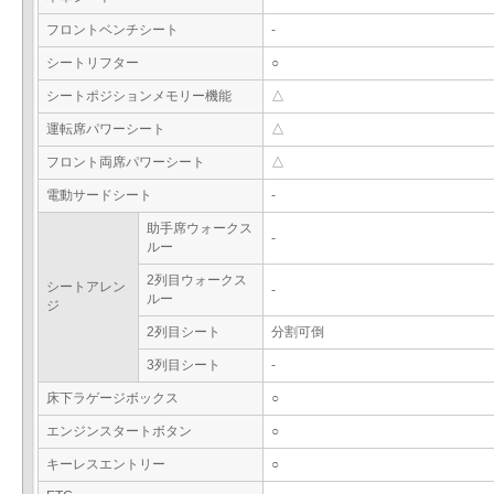
フロントベンチシート
-
シートリフター
○
シートポジションメモリー機能
△
運転席パワーシート
△
フロント両席パワーシート
△
電動サードシート
-
助手席ウォークス
-
ルー
2列目ウォークス
シートアレン
-
ルー
ジ
2列目シート
分割可倒
3列目シート
-
床下ラゲージボックス
○
エンジンスタートボタン
○
キーレスエントリー
○