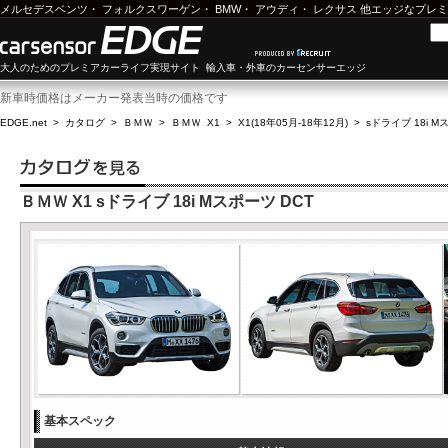
メルセデスベンツ
・
フォルクスワーゲン
・
BMW
・
アウディ
・
レクサス
他エッジなプレミ
大人のためのプレミアカーライフ実現サイト 輸入車・外車のカーセンサーエッジ
新車時価格はメーカー発表当時の価格です
EDGE.net
>
カタログ
>
ＢＭＷ
>
ＢＭＷ X1
>
X1(18年05月-18年12月)
>
sドライブ 18i M
ＢＭＷ X1 sドライブ 18i Mスポーツ DCT
基本スペック