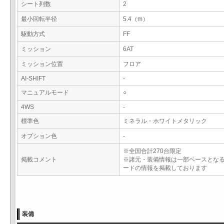
シート列数
2
最小回転半径
5.4（m）
駆動方式
FF
ミッション
6AT
ミッション位置
フロア
AI-SHIFT
-
マニュアルモード
○
4WS
-
標準色
ミネラル・ホワイトメタリック
オプション色
-
※全国合計270台限定
掲載コメント
※諸元・装備情報は一部ベースとな
ードの情報を掲載しております
装備