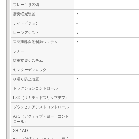
ブレーキ系装備
-
衝突軽減装置
○
ナイトビジョン
-
レーンアシスト
○
車間距離自動制御システム
○
ソナー
○
駐車支援システム
○
センターデフロック
-
横滑り防止装置
○
トラクションコントロール
○
LSD（リミテッドスリップデフ）
-
ダウンヒルアシストコントロール
-
AYC（アクティブ・ヨー・コント
-
ロール）
SH-4WD
-