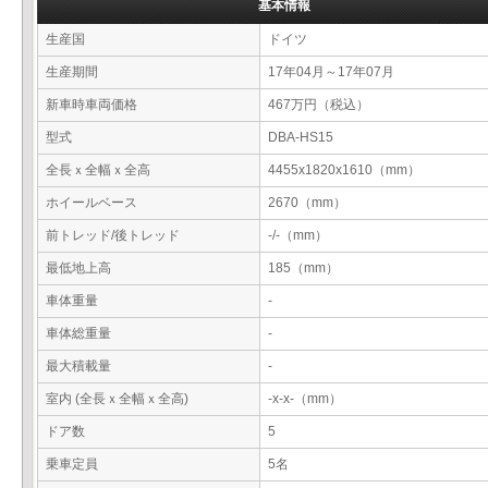
基本情報
生産国
ドイツ
生産期間
17年04月～17年07月
新車時車両価格
467万円（税込）
型式
DBA-HS15
全長ｘ全幅ｘ全高
4455x1820x1610（mm）
ホイールベース
2670（mm）
前トレッド/後トレッド
-/-（mm）
最低地上高
185（mm）
車体重量
-
車体総重量
-
最大積載量
-
室内 (全長ｘ全幅ｘ全高)
-x-x-（mm）
ドア数
5
乗車定員
5名