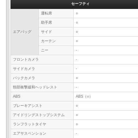
セーフティ
運転席
○
助手席
○
エアバッグ
サイド
○
カーテン
○
ニー
-
フロントカメラ
-
サイドカメラ
-
バックカメラ
○
頸部衝撃緩和ヘッドレスト
-
ABS
ABS（○）
ブレーキアシスト
○
アイドリングストップシステム
○
ランフラットタイヤ
○
エアサスペンション
-