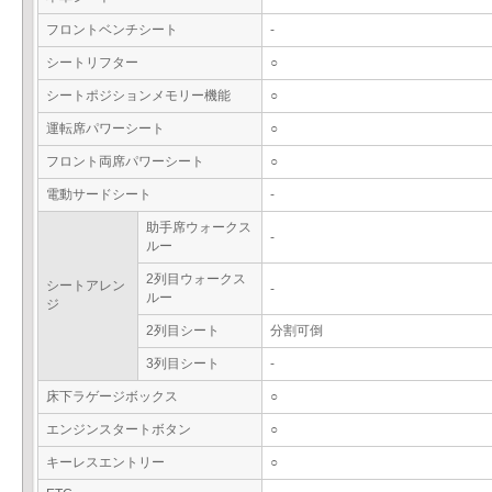
フロントベンチシート
-
シートリフター
○
シートポジションメモリー機能
○
運転席パワーシート
○
フロント両席パワーシート
○
電動サードシート
-
助手席ウォークス
-
ルー
2列目ウォークス
シートアレン
-
ルー
ジ
2列目シート
分割可倒
3列目シート
-
床下ラゲージボックス
○
エンジンスタートボタン
○
キーレスエントリー
○