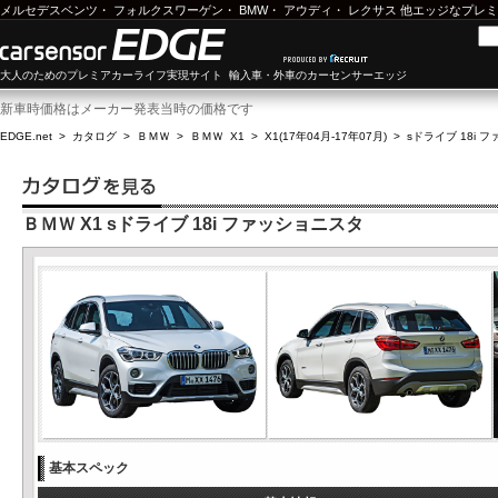
メルセデスベンツ
・
フォルクスワーゲン
・
BMW
・
アウディ
・
レクサス
他エッジなプレミ
大人のためのプレミアカーライフ実現サイト 輸入車・外車のカーセンサーエッジ
新車時価格はメーカー発表当時の価格です
EDGE.net
>
カタログ
>
ＢＭＷ
>
ＢＭＷ X1
>
X1(17年04月-17年07月)
>
sドライブ 18i 
ＢＭＷ X1 sドライブ 18i ファッショニスタ
基本スペック