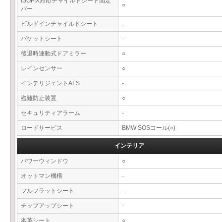
ISOFIX対応チャイルドシート固定
○
バー
ビルドインチャイルドシート
-
バケットシート
-
後退時連動式ドアミラー
○
レインセンサー
○
インテリジェントAFS
-
盗難防止装置
○
セキュリティアラーム
-
ロードサービス
BMW SOSコール(○)
インテリア
パワーウィンドウ
○
オットマン機構
-
フルフラットシート
-
チップアップシート
-
本革シート
○