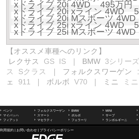
xドライブ 20i 4WD 495万円 (
xドライブ 20i xライン 4WD 5
xドライブ 20i Mスポーツ 4WD 
xドライブ 25i xライン 4WD 5
xドライブ 25i Mスポーツ 4WD 
【オススメ車種へのリンク】
レクサス
GS
IS
｜ BMW
3シリー
ス
Sクラス
｜ フォルクスワーゲン
ェ
911
｜ ボルボ
V70
｜ ミニ
ミニ
ベンツ
フォルクスワーゲン
BMW
MINI
マイバッハ
スマート
ボルボ
サーブ
フィアット
マセラティ
フェラーリ
ランボルギーニ
利用規約
|
お問い合わせ
|
プライバシーポリシー