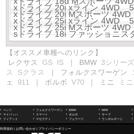
xドライブ 18d Mスポーツ 4WD
xドライブ 20i xライン 4WD 5
xドライブ 20i Mスポーツ 4WD 
xドライブ 25i xライン 4WD 5
xドライブ 25i Mスポーツ 4WD 
sドライブ 18i ファッショニスタ
【オススメ車種へのリンク】
レクサス
GS
IS
｜ BMW
3シリー
ス
Sクラス
｜ フォルクスワーゲン
ェ
911
｜ ボルボ
V70
｜ ミニ
ミニ
ベンツ
フォルクスワーゲン
BMW
MINI
マイバッハ
スマート
ボルボ
サーブ
フィアット
マセラティ
フェラーリ
ランボルギーニ
利用規約
|
お問い合わせ
|
プライバシーポリシー