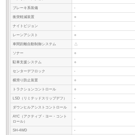
ブレーキ系装備
-
衝突軽減装置
○
ナイトビジョン
-
レーンアシスト
○
車間距離自動制御システム
△
ソナー
○
駐車支援システム
○
センターデフロック
-
横滑り防止装置
○
トラクションコントロール
○
LSD（リミテッドスリップデフ）
-
ダウンヒルアシストコントロール
○
AYC（アクティブ・ヨー・コント
-
ロール）
SH-4WD
-