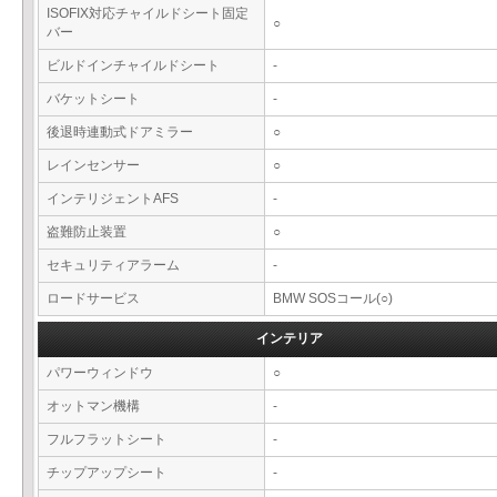
ISOFIX対応チャイルドシート固定
○
バー
ビルドインチャイルドシート
-
バケットシート
-
後退時連動式ドアミラー
○
レインセンサー
○
インテリジェントAFS
-
盗難防止装置
○
セキュリティアラーム
-
ロードサービス
BMW SOSコール(○)
インテリア
パワーウィンドウ
○
オットマン機構
-
フルフラットシート
-
チップアップシート
-