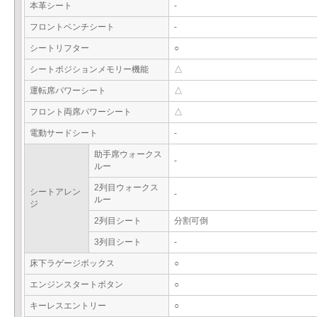
本革シート
-
フロントベンチシート
-
シートリフター
○
シートポジションメモリー機能
△
運転席パワーシート
△
フロント両席パワーシート
△
電動サードシート
-
助手席ウォークス
-
ルー
2列目ウォークス
シートアレン
-
ルー
ジ
2列目シート
分割可倒
3列目シート
-
床下ラゲージボックス
○
エンジンスタートボタン
○
キーレスエントリー
○