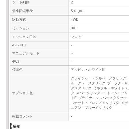
シート列数
2
最小回転半径
5.4（m）
駆動方式
4WD
ミッション
8AT
ミッション位置
フロア
AI-SHIFT
-
マニュアルモード
○
4WS
-
標準色
アルピン・ホワイトIII
グレイシャー・シルバーメタリック 
ル・グレーメタリック ブラック・サ
アメタリック ミネラル・ホワイトメ
オプション色
ク スパークリング・ストーム・ブリ
トE プラチナ・シルバーメタリック 
スナット・ブロンズメタリック メデ
ニアン・ブルーメタリック
掲載コメント
-
装備