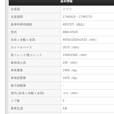
基本情報
生産国
ドイツ
生産期間
17年04月～17年07月
新車時車両価格
495万円（税込）
型式
DBA-HS20
全長ｘ全幅ｘ全高
4455x1820x1610（mm）
ホイールベース
2670（mm）
前トレッド/後トレッド
1560/1560（mm）
最低地上高
185（mm）
車体重量
1660（kg）
車体総重量
1935（kg）
最大積載量
-
室内 (全長ｘ全幅ｘ全高)
-x-x-（mm）
ドア数
5
乗車定員
5名