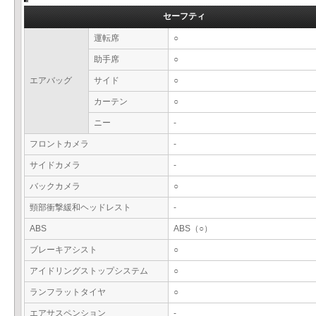
セーフティ
運転席
○
助手席
○
エアバッグ
サイド
○
カーテン
○
ニー
-
フロントカメラ
-
サイドカメラ
-
バックカメラ
○
頸部衝撃緩和ヘッドレスト
-
ABS
ABS（○）
ブレーキアシスト
○
アイドリングストップシステム
○
ランフラットタイヤ
○
エアサスペンション
-