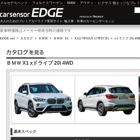
メルセデスベンツ
・
フォルクスワーゲン
・
BMW
・
アウディ
・
レクサス
他エッジなプレミ
大人のためのプレミアカーライフ実現サイト 輸入車・外車のカーセンサーエッジ
新車時価格はメーカー発表当時の価格です
EDGE.net
>
カタログ
>
ＢＭＷ
>
ＢＭＷ X1
>
X1(17年04月-17年07月)
>
xドライブ 20i 4W
ＢＭＷ X1 xドライブ 20i 4WD
基本スペック