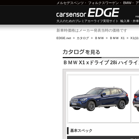
メルセデスベンツ
・
フォルクスワーゲン
・
BMW
・
ア
大人のためのプレミアカーライフ実現サイト 輸入車・外
新車時価格はメーカー発表当時の価格です
EDGE.net
>
カタログ
>
ＢＭＷ
>
ＢＭＷ X1
>
X1(1
ＢＭＷ X1 xドライブ 28i ハイラ
基本スペック