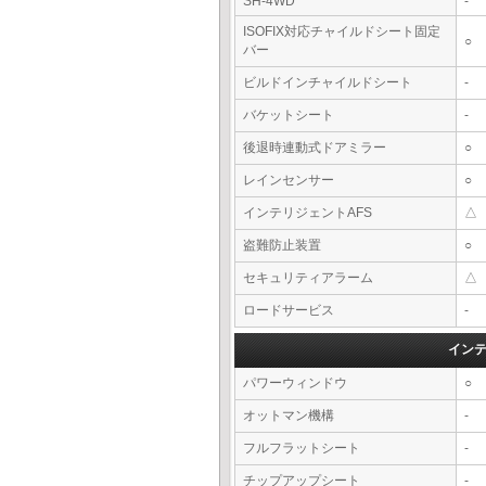
SH-4WD
-
ISOFIX対応チャイルドシート固定
○
バー
ビルドインチャイルドシート
-
バケットシート
-
後退時連動式ドアミラー
○
レインセンサー
○
インテリジェントAFS
△
盗難防止装置
○
セキュリティアラーム
△
ロードサービス
-
イン
パワーウィンドウ
○
オットマン機構
-
フルフラットシート
-
チップアップシート
-