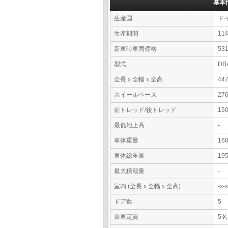
基本
生産国
ド
生産期間
11
新車時車両価格
5
型式
DB
全長ｘ全幅ｘ全高
44
ホイールベース
27
前トレッド/後トレッド
15
最低地上高
-
車体重量
16
車体総重量
19
最大積載量
-
室内 (全長ｘ全幅ｘ全高)
-x
ドア数
5
乗車定員
5名