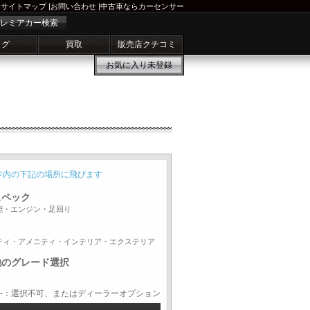
サイトマップ
|
お問い合わせ
|
中古車ならカーセンサー
レミアカー検索
ログ
買取
販売店クチコミ
お気に入り
未登録
ジ内の下記の場所に飛びます
スペック
能・エンジン・足回り
ティ・アメニティ・インテリア・エクステリア
他のグレード選択
-：選択不可、またはディーラーオプション