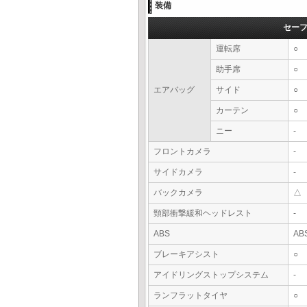
装備
セー
運転席
○
助手席
○
エアバッグ
サイド
○
カーテン
○
ニー
-
フロントカメラ
-
サイドカメラ
-
バックカメラ
△
頸部衝撃緩和ヘッドレスト
-
ABS
AB
ブレーキアシスト
○
アイドリングストップシステム
-
ランフラットタイヤ
○