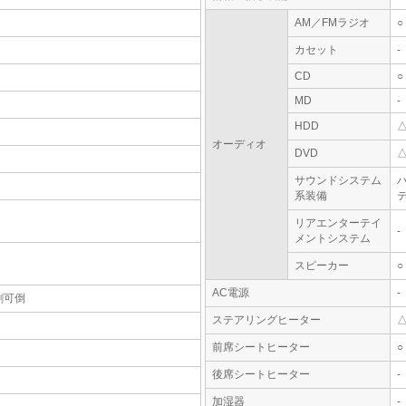
AM／FMラジオ
○
カセット
-
CD
○
MD
-
HDD
オーディオ
DVD
サウンドシステム
系装備
テ
リアエンターテイ
-
メントシステム
スピーカー
○
AC電源
-
割可倒
ステアリングヒーター
前席シートヒーター
○
後席シートヒーター
-
加湿器
-