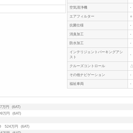
空気清浄機
-
エアフィルター
○
抗菌仕様
-
消臭加工
-
防水加工
-
インテリジェントパーキングアシ
-
スト
クルーズコントロール
その他ナビゲーション
-
福祉車両
-
万円 (6AT)
万円 (6AT)
 524万円 (6AT)