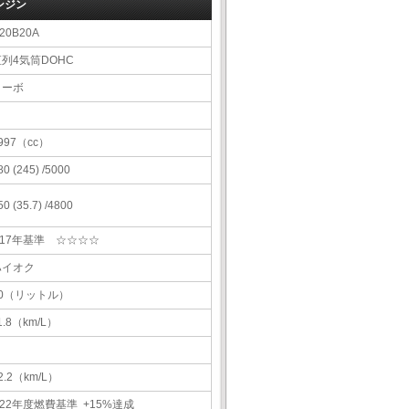
ンジン
20B20A
直列4気筒DOHC
ターボ
997（cc）
80 (245) /5000
50 (35.7) /4800
H17年基準 ☆☆☆☆
ハイオク
60（リットル）
1.8（km/L）
2.2（km/L）
22年度燃費基準 +15%達成