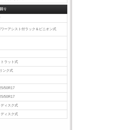
回り
右
パワーアシスト付ラック＆ピニオン式
ストラット式
5リンク式
25/50R17
25/50R17
Ｖディスク式
Ｖディスク式