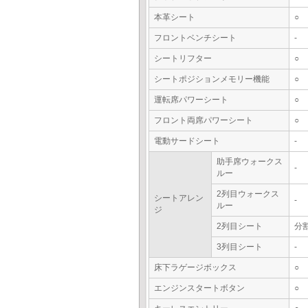
本革シート
○
フロントベンチシート
-
シートリフター
○
シートポジションメモリー機能
○
運転席パワーシート
○
フロント両席パワーシート
○
電動サードシート
-
助手席ウォークス
-
ルー
2列目ウォークス
シートアレン
-
ルー
ジ
2列目シート
分
3列目シート
-
床下ラゲージボックス
○
エンジンスタートボタン
○