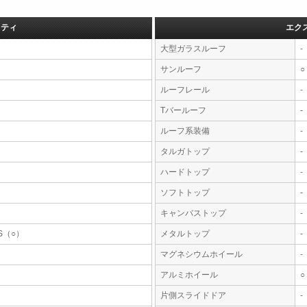
フティ
エク
大型ガラスルーフ
-
サンルーフ
○
ルーフレール
-
Tバールーフ
-
ルーフ系装備
-
タルガトップ
-
ハードトップ
-
ソフトトップ
-
キャンバストップ
-
S（○）
メタルトップ
-
マグネシウムホイール
-
アルミホイール
○
片側スライドドア
-