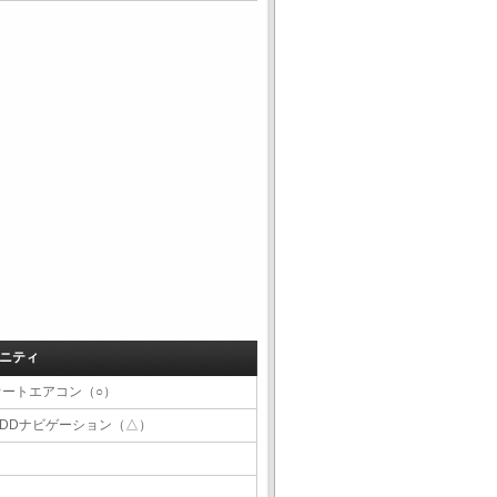
ニティ
オートエアコン（○）
HDDナビゲーション（△）