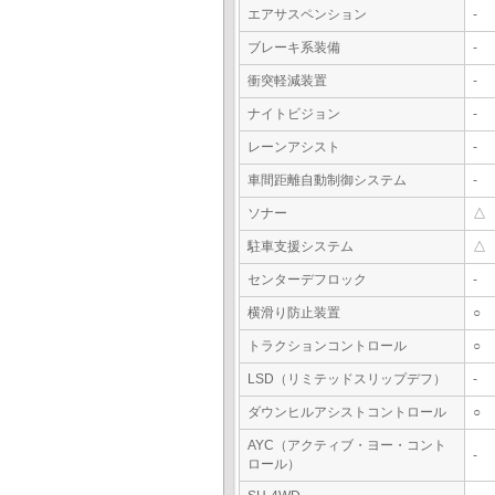
エアサスペンション
-
ブレーキ系装備
-
衝突軽減装置
-
ナイトビジョン
-
レーンアシスト
-
車間距離自動制御システム
-
ソナー
△
駐車支援システム
△
センターデフロック
-
横滑り防止装置
○
トラクションコントロール
○
LSD（リミテッドスリップデフ）
-
ダウンヒルアシストコントロール
○
AYC（アクティブ・ヨー・コント
-
ロール）