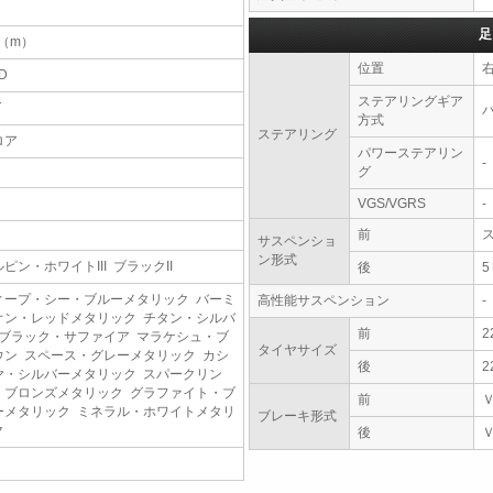
足
5（m）
位置
D
ステアリングギア
T
方式
ステアリング
ロア
パワーステアリン
-
グ
VGS/VGRS
-
前
サスペンショ
ン形式
ピン・ホワイトIII ブラックII
後
ィープ・シー・ブルーメタリック バーミ
高性能サスペンション
-
オン・レッドメタリック チタン・シルバ
前
2
 ブラック・サファイア マラケシュ・ブ
タイヤサイズ
ウン スペース・グレーメタリック カシ
後
2
ヤ・シルバーメタリック スパークリン
・ブロンズメタリック グラファイト・ブ
前
ーメタリック ミネラル・ホワイトメタリ
ブレーキ形式
ク
後