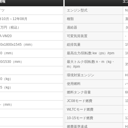
情報
エ
イツ
エンジン型式
N
年10月～12年08月
種類
31万円（税込）
過給器
A-VM20
可変気筒装置
-
70x1800x1545（mm）
総排気量
1
60（mm）
最高出力/回転数 kw（ps）/rpm
1
00/1530（mm）
最大トルク/回転数 n・m（kg・
3
m）/rpm
環境対策エンジン
80（kg）
使用燃料
55（kg）
燃料タンク容量
JC08モード燃費
1
-x-（mm）
WLTCモード燃費
-
10-15モード燃費
1
燃費基準達成
H