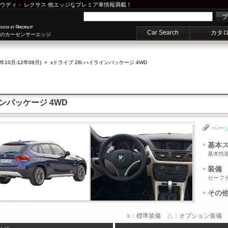
ウディ
・
レクサス
他エッジなプレミア車情報満載！
プ
Car Search
カタ
車のカーセンサーエッジ
1年10月-12年08月)
>
xドライブ 28i ハイラインパッケージ 4WD
インパッケージ 4WD
ペー
基本
基本性
装備
セーフ
その
○：標準装備 △：オプション装備 