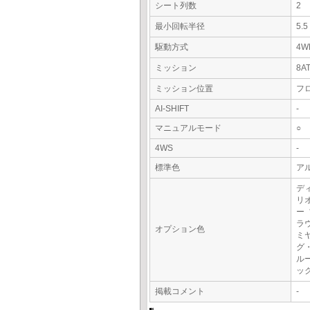
シート列数
2
最小回転半径
5.
駆動方式
4W
ミッション
8A
ミッション位置
フ
AI-SHIFT
-
マニュアルモード
○
4WS
-
標準色
アル
デ
リ
ー
ラ
オプション色
ミ
グ
ル
ッ
掲載コメント
-