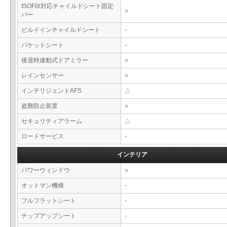
ISOFIX対応チャイルドシート固定
○
バー
ビルドインチャイルドシート
-
バケットシート
-
後退時連動式ドアミラー
○
レインセンサー
○
インテリジェントAFS
△
盗難防止装置
○
セキュリティアラーム
△
ロードサービス
-
インテリア
パワーウィンドウ
○
オットマン機構
-
フルフラットシート
-
チップアップシート
-