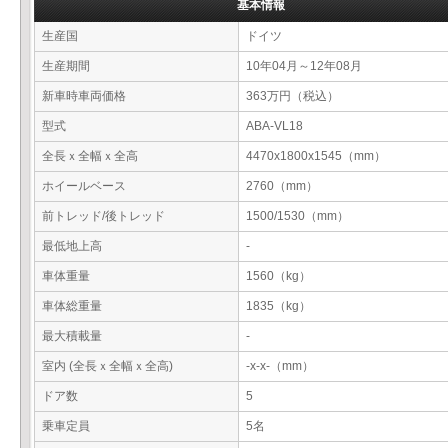
基本情報
生産国
ドイツ
生産期間
10年04月～12年08月
新車時車両価格
363万円（税込）
型式
ABA-VL18
全長ｘ全幅ｘ全高
4470x1800x1545（mm）
ホイールベース
2760（mm）
前トレッド/後トレッド
1500/1530（mm）
最低地上高
-
車体重量
1560（kg）
車体総重量
1835（kg）
最大積載量
-
室内 (全長ｘ全幅ｘ全高)
-x-x-（mm）
ドア数
5
乗車定員
5名