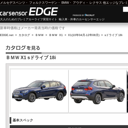
メルセデスベンツ
・
フォルクスワーゲン
・
BMW
・
アウディ
・
レクサス
他エッジなプレミ
大人のためのプレミアカーライフ実現サイト 輸入車・外車のカーセンサーエッジ
新車時価格はメーカー発表当時の価格です
EDGE.net
>
カタログ
>
ＢＭＷ
>
ＢＭＷ X1
>
X1(10年04月-12年08月)
>
sドライブ 18i
ＢＭＷ X1 sドライブ 18i
基本スペック