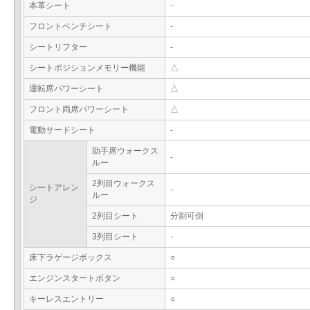
本革シート
-
フロントベンチシート
-
シートリフター
-
シートポジションメモリー機能
△
運転席パワーシート
△
フロント両席パワーシート
△
電動サードシート
-
助手席ウォークス
-
ルー
2列目ウォークス
シートアレン
-
ルー
ジ
2列目シート
分割可倒
3列目シート
-
床下ラゲージボックス
○
エンジンスタートボタン
○
キーレスエントリー
○