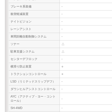
ブレーキ系装備
-
衝突軽減装置
-
ナイトビジョン
-
レーンアシスト
-
車間距離自動制御システム
-
ソナー
△
駐車支援システム
△
センターデフロック
-
横滑り防止装置
○
トラクションコントロール
○
LSD（リミテッドスリップデフ）
-
ダウンヒルアシストコントロール
-
AYC（アクティブ・ヨー・コント
-
ロール）
SH-4WD
-