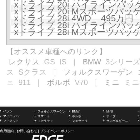
xドライブ 20i ハイラインパッケ
xドライブ 20i Mスポーツパッケ
xドライブ 28i 4WD 495万円 (
xドライブ 28i ハイラインパッケ
xドライブ 28i Mスポーツパッケ
【オススメ車種へのリンク】
レクサス
GS
IS
｜ BMW
3シリー
ス
Sクラス
｜ フォルクスワーゲン
ェ
911
｜ ボルボ
V70
｜ ミニ
ミニ
ベンツ
フォルクスワーゲン
BMW
MINI
マイバッハ
スマート
ボルボ
サーブ
フィアット
マセラティ
フェラーリ
ランボルギーニ
利用規約
|
お問い合わせ
|
プライバシーポリシー