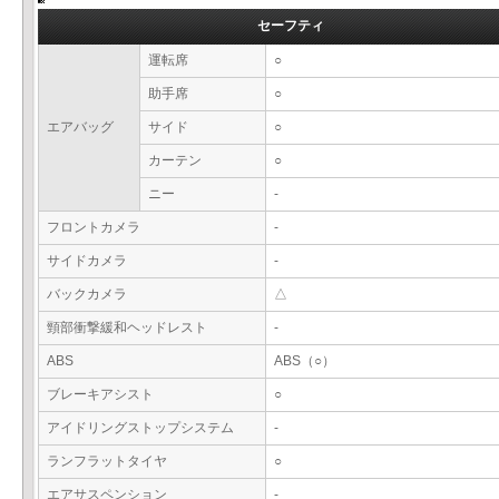
セーフティ
運転席
○
助手席
○
エアバッグ
サイド
○
カーテン
○
ニー
-
フロントカメラ
-
サイドカメラ
-
バックカメラ
△
頸部衝撃緩和ヘッドレスト
-
ABS
ABS（○）
ブレーキアシスト
○
アイドリングストップシステム
-
ランフラットタイヤ
○
エアサスペンション
-