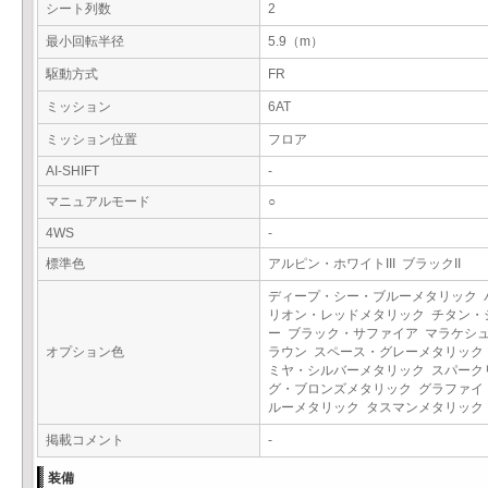
シート列数
2
最小回転半径
5.9（m）
駆動方式
FR
ミッション
6AT
ミッション位置
フロア
AI-SHIFT
-
マニュアルモード
○
4WS
-
標準色
アルピン・ホワイトIII ブラックII
ディープ・シー・ブルーメタリック 
リオン・レッドメタリック チタン・
ー ブラック・サファイア マラケシ
オプション色
ラウン スペース・グレーメタリック
ミヤ・シルバーメタリック スパーク
グ・ブロンズメタリック グラファイ
ルーメタリック タスマンメタリッ
掲載コメント
-
装備