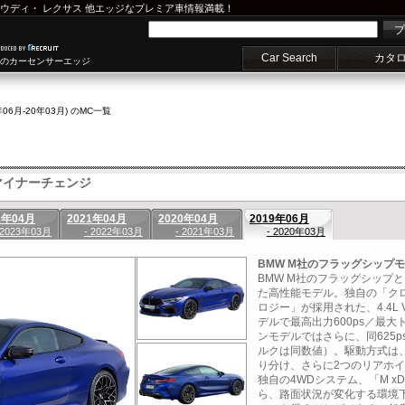
ウディ
・
レクサス
他エッジなプレミア車情報満載！
プ
Car Search
カタ
車のカーセンサーエッジ
年06月-20年03月) のMC一覧
イナーチェンジ
2年04月
2021年04月
2020年04月
2019年06月
 2023年03月
- 2022年03月
- 2021年03月
- 2020年03月
BMW M社のフラッグシップ
BMW M社のフラッグシップ
た高性能モデル。独自の「ク
ロジー」が採用された、4.4L
デルで最高出力600ps／最大
ンモデルではさらに、同625
ルクは同数値）。駆動方式は
り分け、さらに2つのリアホ
独自の4WDシステム、「M x
ら、路面状況が変化する環境