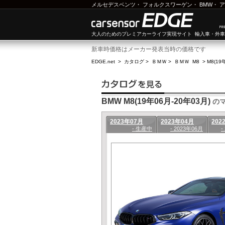
メルセデスベンツ
・
フォルクスワーゲン
・
BMW
・
ア
大人のためのプレミアカーライフ実現サイト 輸入車・外
新車時価格はメーカー発表当時の価格です
EDGE.net
>
カタログ
>
ＢＭＷ
>
ＢＭＷ M8
>
M8(19
BMW M8(19年06月-20年03月)
のマ
2023年07月
2023年04月
202
- 生産中
- 2023年06月
-