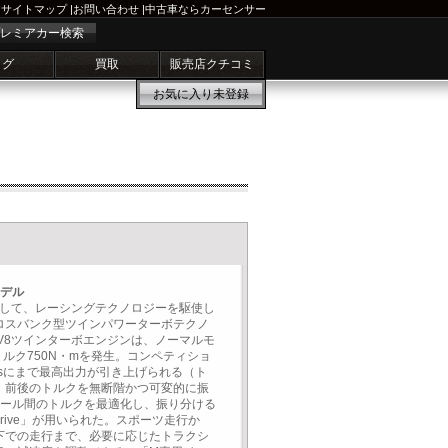
サイトマップ
|
お問い合わせ
|
中古車ならカーセンサー
レミアカー検索
ログ
買取
販売店クチコミ
お気に入り
未登録
モデル
として、レーシングテクノロジーを駆使し
ロスバンク型ツインパワーターボテクノ
 V8ツインターボエンジンは、ノーマルモ
トルク750N・mを発生。コンペティショ
psにまで最高出力が引き上げられる（ト
、前後のトルクを無断階かつ可変的に振
イール間のトルクを最適化し、振り分ける
Drive」が用いられた。スポーツ走行か
下での走行まで、必要に応じたトラクシ