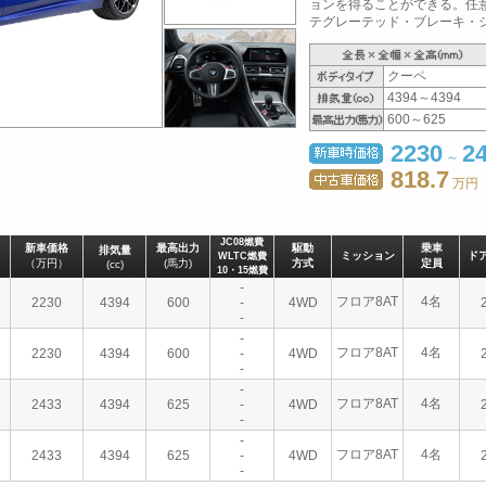
ョンを得ることができる。任
テグレーテッド・ブレーキ・シ
クーペ
4394～4394
600～625
2230
2
～
818.7
万円
JC08燃費
新車価格
最高出力
駆動
乗車
排気量
ミッション
ド
WLTC燃費
（万円）
(馬力)
方式
定員
(cc)
10・15燃費
-
フロア8AT
4名
2230
4394
600
-
4WD
-
-
フロア8AT
4名
2230
4394
600
-
4WD
-
-
フロア8AT
4名
2433
4394
625
-
4WD
-
-
フロア8AT
4名
2433
4394
625
-
4WD
-