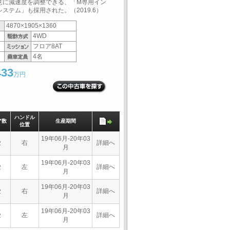
意に減速度を調整できる、「M専用イン
ステム」も採用された。（2019.6）
4870×1905×1360
4WD
フロア8AT
4名
433
万円
ハンドル
ア数
生産期間
位置
19年06月-20年03
右
詳細へ
2
月
19年06月-20年03
左
詳細へ
2
月
19年06月-20年03
右
詳細へ
2
月
19年06月-20年03
左
詳細へ
2
月