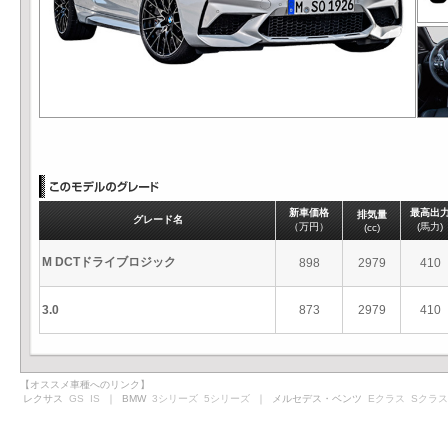
新車価格
最高出
排気量
グレード名
（万円）
(馬力)
(cc)
M DCTドライブロジック
898
2979
410
3.0
873
2979
410
【オススメ車種へのリンク】
レクサス
GS
IS
｜ BMW
3シリーズ
5シリーズ
｜ メルセデス・ベンツ
Eクラス
Sクラス