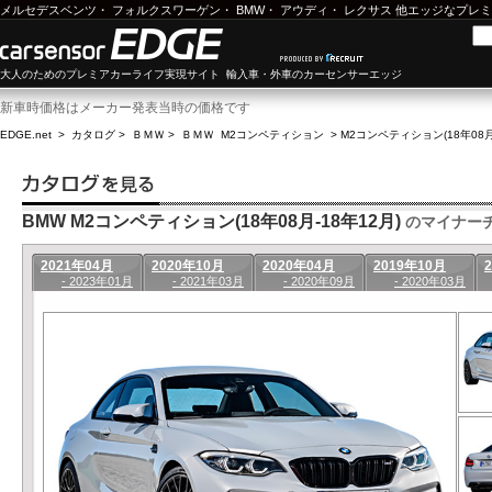
メルセデスベンツ
・
フォルクスワーゲン
・
BMW
・
アウディ
・
レクサス
他エッジなプレミ
大人のためのプレミアカーライフ実現サイト 輸入車・外車のカーセンサーエッジ
新車時価格はメーカー発表当時の価格です
EDGE.net
>
カタログ
>
ＢＭＷ
>
ＢＭＷ M2コンペティション
>
M2コンペティション(18年08月
BMW M2コンペティション(18年08月-18年12月)
のマイナー
2021年04月
2020年10月
2020年04月
2019年10月
- 2023年01月
- 2021年03月
- 2020年09月
- 2020年03月