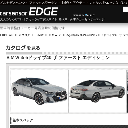
メルセデスベンツ
・
フォルクスワーゲン
・
BMW
・
アウディ
・
レクサス
他エッジなプレミ
大人のためのプレミアカーライフ実現サイト 輸入車・外車のカーセンサーエッジ
新車時価格はメーカー発表当時の価格です
EDGE.net
>
カタログ
>
ＢＭＷ
>
ＢＭＷ i5
>
i5(23年07月-24年02月)
>
eドライブ40 ザ 
ＢＭＷ i5 eドライブ40 ザ ファースト エディション
基本スペック