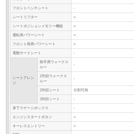
フロントベンチシート
-
シートリフター
○
シートポジションメモリー機能
○
運転席パワーシート
○
フロント両席パワーシート
○
電動サードシート
-
助手席ウォークス
-
ルー
2列目ウォークス
シートアレン
-
ルー
ジ
2列目シート
分割可倒
3列目シート
-
床下ラゲージボックス
-
エンジンスタートボタン
○
キーレスエントリー
○