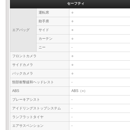
セーフティ
運転席
○
助手席
○
エアバッグ
サイド
○
カーテン
○
ニー
-
フロントカメラ
○
サイドカメラ
○
バックカメラ
○
頸部衝撃緩和ヘッドレスト
-
ABS
ABS（○）
ブレーキアシスト
-
アイドリングストップシステム
-
ランフラットタイヤ
-
エアサスペンション
-