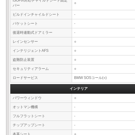
ISOFIX対応チャイルドシート固定
○
バー
ビルドインチャイルドシート
-
バケットシート
-
後退時連動式ドアミラー
-
レインセンサー
○
インテリジェントAFS
○
盗難防止装置
○
セキュリティアラーム
○
ロードサービス
BMW SOSコール(○)
インテリア
パワーウィンドウ
○
オットマン機構
-
フルフラットシート
-
チップアップシート
-
本革シート
○