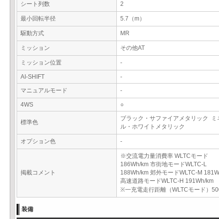
シート列数
2
最小回転半径
5.7（m）
駆動方式
MR
ミッション
その他AT
ミッション位置
-
AI-SHIFT
-
マニュアルモード
-
4WS
○
ブラック・サファイアメタリック ミ
標準色
ル・ホワイトメタリック
オプション色
-
※交流電力量消費率 WLTCモード
186Wh/km 市街地モードWLTC-L
掲載コメント
188Wh/km 郊外モードWLTC-M 181W
高速道路モードWLTC-H 191Wh/km
※一充電走行距離（WLTCモード）50
装備