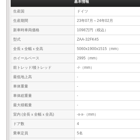
基本情報
生産国
ドイツ
生産期間
23年07月～24年02月
新車時車両価格
1098万円（税込）
型式
ZAA-32FK45
全長ｘ全幅ｘ全高
5060x1900x1515（mm）
ホイールベース
2995（mm）
前トレッド/後トレッド
-/-（mm）
最低地上高
-
車体重量
-
車体総重量
-
最大積載量
-
室内 (全長ｘ全幅ｘ全高)
-x-x-（mm）
ドア数
4
乗車定員
5名