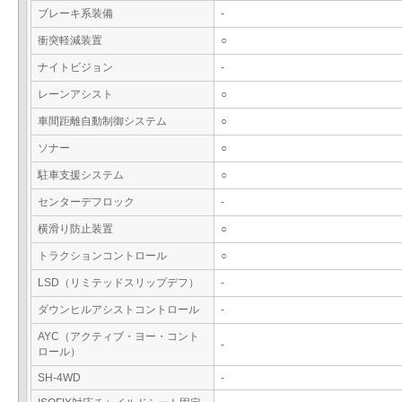
ブレーキ系装備
-
衝突軽減装置
○
ナイトビジョン
-
レーンアシスト
○
車間距離自動制御システム
○
ソナー
○
駐車支援システム
○
センターデフロック
-
横滑り防止装置
○
トラクションコントロール
○
LSD（リミテッドスリップデフ）
-
ダウンヒルアシストコントロール
-
AYC（アクティブ・ヨー・コント
-
ロール）
SH-4WD
-