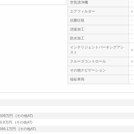
空気清浄機
-
エアフィルター
○
抗菌仕様
-
消臭加工
-
防水加工
-
インテリジェントパーキングアシ
○
スト
クルーズコントロール
○
その他ナビゲーション
-
福祉車両
-
8万円 (その他AT)
8万円 (その他AT)
.1万円 (その他AT)