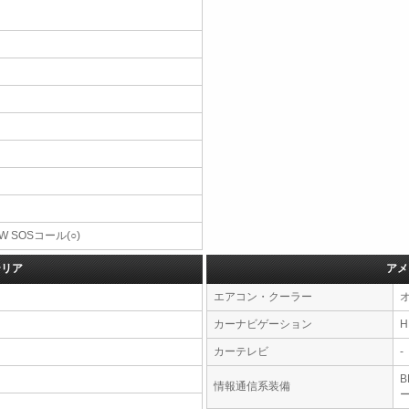
W SOSコール(○)
テリア
アメ
エアコン・クーラー
カーナビゲーション
カーテレビ
-
情報通信系装備