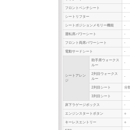
フロントベンチシート
-
シートリフター
-
シートポジションメモリー機能
-
運転席パワーシート
-
フロント両席パワーシート
-
電動サードシート
-
助手席ウォークス
-
ルー
2列目ウォークス
シートアレン
-
ルー
ジ
2列目シート
分
3列目シート
-
床下ラゲージボックス
-
エンジンスタートボタン
○
キーレスエントリー
○