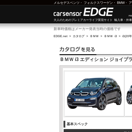
メルセデスベンツ
・
フォルクスワーゲン
・
BMW
・
ア
大人のためのプレミアカーライフ実現サイト 輸入車・外
新車時価格はメーカー発表当時の価格です
EDGE.net
>
カタログ
>
ＢＭＷ
>
ＢＭＷ i3
>
i3(20
ＢＭＷ i3 エディション ジョイプ
基本スペック