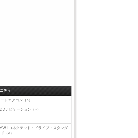
ニティ
オートエアコン（○）
HDDナビゲーション（○）
BMW i コネクテッド・ドライブ・スタンダ
ード（○）