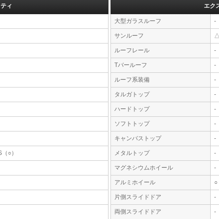
フティ
エク
大型ガラスルーフ
-
サンルーフ
ルーフレール
-
Tバールーフ
-
ルーフ系装備
-
タルガトップ
-
ハードトップ
-
ソフトトップ
-
キャンバストップ
-
S（○）
メタルトップ
-
マグネシウムホイール
-
アルミホイール
○
片側スライドドア
-
両側スライドドア
-