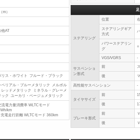
足
6（m）
位置
ステアリングギア
他AT
方式
ステアリング
パワーステアリン
○
グ
VGS/VGRS
-
前
サスペンショ
ン形式
パリス・ホワイト フルード・ブラック
後
ンペリアル・ブルーメタリック メルボル
高性能サスペンション
-
・レッドメタリック ミネラル・グレーメ
前
1
リック ユーカリ・ベージュメタリック
タイヤサイズ
後
1
交流電力量消費率 WLTCモード
7Wh/km
前
充電走行距離 WLTCモード 360km
ブレーキ形式
後