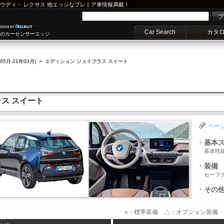
ウディ
・
レクサス
他エッジなプレミア車情報満載！
プ
Car Search
カタ
車のカーセンサーエッジ
年05月-21年03月)
>
エディション ジョイプラス スイート
ラス スイート
ペー
基本
基本性
装備
セーフ
その
○：標準装備 △：オプション装備 