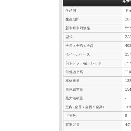
基本
生産国
ド
生産期間
20
新車時車両価格
55
型式
ZA
全長ｘ全幅ｘ全高
40
ホイールベース
25
前トレッド/後トレッド
15
最低地上高
11
車体重量
13
車体総重量
15
最大積載量
-
室内 (全長ｘ全幅ｘ全高)
-x
ドア数
5
乗車定員
4名