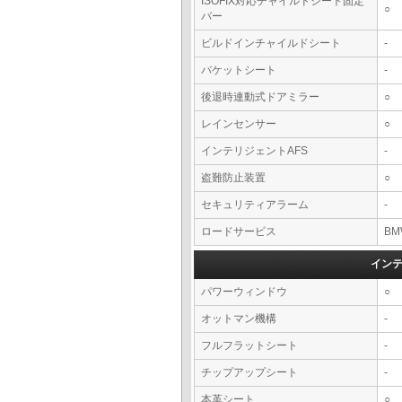
ISOFIX対応チャイルドシート固定
○
バー
ビルドインチャイルドシート
-
バケットシート
-
後退時連動式ドアミラー
○
レインセンサー
○
インテリジェントAFS
-
盗難防止装置
○
セキュリティアラーム
-
ロードサービス
BM
イン
パワーウィンドウ
○
オットマン機構
-
フルフラットシート
-
チップアップシート
-
本革シート
○