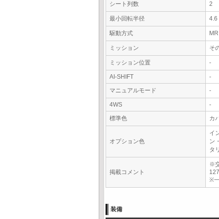
シート列数
2
最小回転半径
4.
駆動方式
MR
ミッション
その
ミッション位置
-
AI-SHIFT
-
マニュアルモード
-
4WS
-
標準色
カ
イ
オプション色
ン
タ
※
掲載コメント
12
※一
装備