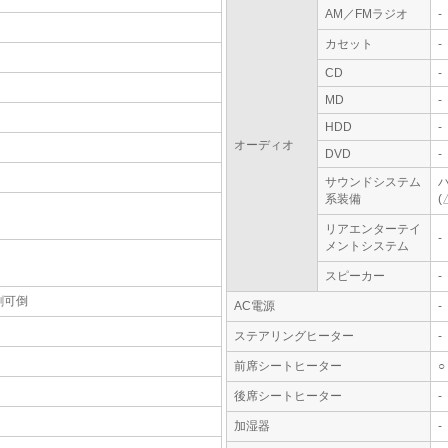
AM／FMラジオ
-
カセット
-
CD
-
MD
-
HDD
-
オーディオ
DVD
-
サウンドシステム
系装備
(
リアエンターテイ
-
メントシステム
スピーカー
-
割可倒
AC電源
-
ステアリングヒーター
-
前席シートヒーター
○
後席シートヒーター
-
加湿器
-