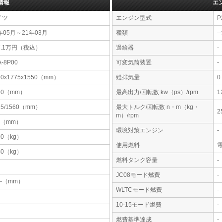
情報
エ
イツ
エンジン型式
P
年05月～21年03月
種類
-
7.1万円（税込）
過給器
-
A-8P00
可変気筒装置
-
20x1775x1550（mm）
総排気量
0
70（mm）
最高出力/回転数 kw（ps）/rpm
1
75/1560（mm）
最大トルク/回転数 n・m（kg・
2
m）/rpm
0（mm）
環境対策エンジン
-
20（kg）
使用燃料
40（kg）
燃料タンク容量
-
JC08モード燃費
-
-x-（mm）
WLTCモード燃費
-
10-15モード燃費
-
燃費基準達成
-