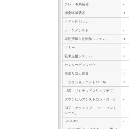
ブレーキ系装備
-
衝突軽減装置
○
ナイトビジョン
-
レーンアシスト
-
車間距離自動制御システム
○
ソナー
○
駐車支援システム
○
センターデフロック
-
横滑り防止装置
○
トラクションコントロール
○
LSD（リミテッドスリップデフ）
-
ダウンヒルアシストコントロール
-
AYC（アクティブ・ヨー・コント
-
ロール）
SH-4WD
-