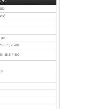
ンジン
250
-気筒-
（cc）
25 (170) /5200
50 (25.5) /4800
電気