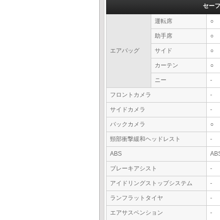
セー
運転席
○
助手席
○
エアバッグ
サイド
○
カーテン
○
ニー
-
フロントカメラ
-
サイドカメラ
-
バックカメラ
○
頸部衝撃緩和ヘッドレスト
-
ABS
AB
ブレーキアシスト
-
アイドリングストップシステム
-
ランフラットタイヤ
-
エアサスペンション
-