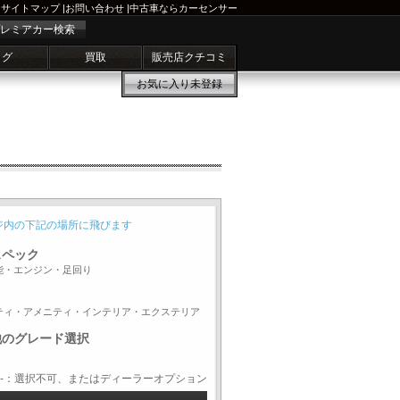
サイトマップ
|
お問い合わせ
|
中古車ならカーセンサー
レミアカー検索
ログ
買取
販売店クチコミ
お気に入り
未登録
ジ内の下記の場所に飛びます
スペック
能・エンジン・足回り
ティ・アメニティ・インテリア・エクステリア
他のグレード選択
-：選択不可、またはディーラーオプション