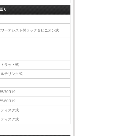
回り
右
パワーアシスト付ラック＆ピニオン式
ストラット式
マルチリンク式
55/70R19
75/60R19
Ｖディスク式
Ｖディスク式