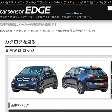
メルセデスベンツ
・
フォルクスワーゲン
・
BMW
・
アウディ
・
レクサス
他エッジなプレミ
大人のためのプレミアカーライフ実現サイト 輸入車・外車のカーセンサーエッジ
新車時価格はメーカー発表当時の価格です
EDGE.net
>
カタログ
>
ＢＭＷ
>
ＢＭＷ i3
>
i3(20年05月-21年03月)
>
ロッジ
ＢＭＷ i3 ロッジ
基本スペック