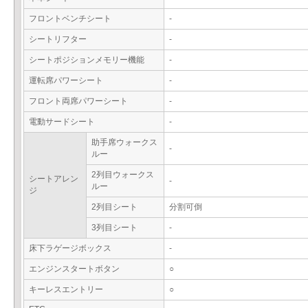
フロントベンチシート
-
シートリフター
-
シートポジションメモリー機能
-
運転席パワーシート
-
フロント両席パワーシート
-
電動サードシート
-
助手席ウォークス
-
ルー
2列目ウォークス
シートアレン
-
ルー
ジ
2列目シート
分割可倒
3列目シート
-
床下ラゲージボックス
-
エンジンスタートボタン
○
キーレスエントリー
○