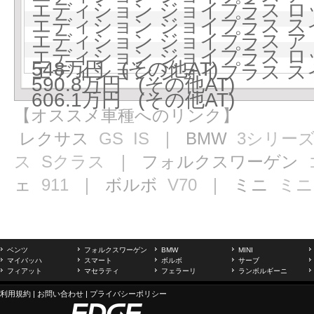
エディション ジョイプラス ロッジ
エディション ジョイプラス スイー
エディション ジョイプラス 
エディション ジョイプラス 
548万円 (その他AT)
エディション ジョイプラス 
590.8万円 (その他AT)
606.1万円 (その他AT)
【オススメ車種へのリンク】
レクサス
GS
IS
｜ BMW
3シリー
ス
Sクラス
｜ フォルクスワーゲン
ェ
911
｜ ボルボ
V70
｜ ミニ
ミニ
ベンツ
フォルクスワーゲン
BMW
MINI
マイバッハ
スマート
ボルボ
サーブ
フィアット
マセラティ
フェラーリ
ランボルギーニ
利用規約
|
お問い合わせ
|
プライバシーポリシー