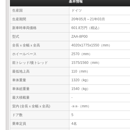
基本情報
生産国
ドイツ
生産期間
20年05月～21年03月
新車時車両価格
601.8万円（税込）
型式
ZAA-8P00
全長ｘ全幅ｘ全高
4020x1775x1550（mm）
ホイールベース
2570（mm）
前トレッド/後トレッド
1575/1560（mm）
最低地上高
110（mm）
車体重量
1320（kg）
車体総重量
1540（kg）
最大積載量
-
室内 (全長ｘ全幅ｘ全高)
-x-x-（mm）
ドア数
5
乗車定員
4名