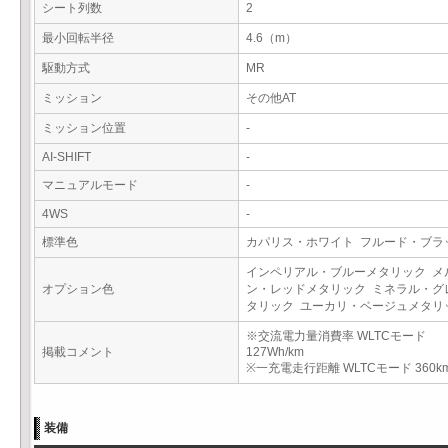
シート列数
2
最小回転半径
4.6（m）
駆動方式
MR
ミッション
その他AT
ミッション位置
-
AI-SHIFT
-
マニュアルモード
-
4WS
-
標準色
カパリス・ホワイト フルード・ブ
インペリアル・ブルーメタリック メ
オプション色
ン・レッドメタリック ミネラル・グ
タリック ユーカリ・ベージュメタ
※交流電力量消費率 WLTCモード
掲載コメント
127Wh/km
※一充電走行距離 WLTCモード 360k
装備