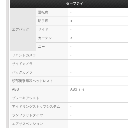
セーフティ
運転席
○
助手席
○
エアバッグ
サイド
○
カーテン
○
ニー
-
フロントカメラ
-
サイドカメラ
-
バックカメラ
○
頸部衝撃緩和ヘッドレスト
-
ABS
ABS（○）
ブレーキアシスト
-
アイドリングストップシステム
-
ランフラットタイヤ
-
エアサスペンション
-