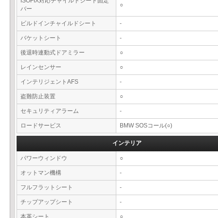
ISOFIX対応チャイルドシート固定
○
バー
ビルドインチャイルドシート
-
バケットシート
-
後退時連動式ドアミラー
○
レインセンサー
○
インテリジェントAFS
-
盗難防止装置
○
セキュリティアラーム
-
ロードサービス
BMW SOSコール(○)
インテリア
パワーウィンドウ
○
オットマン機構
-
フルフラットシート
-
チップアップシート
-
本革シート
○