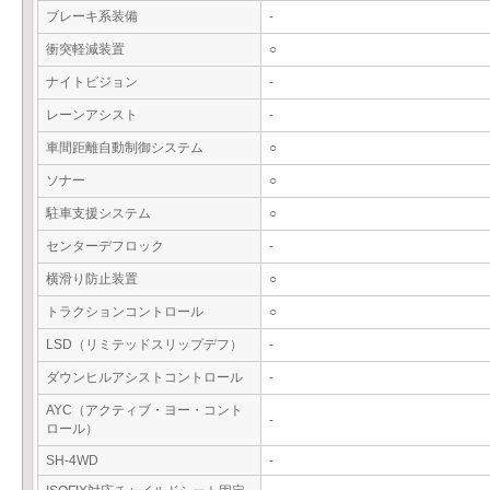
ブレーキ系装備
-
衝突軽減装置
○
ナイトビジョン
-
レーンアシスト
-
車間距離自動制御システム
○
ソナー
○
駐車支援システム
○
センターデフロック
-
横滑り防止装置
○
トラクションコントロール
○
LSD（リミテッドスリップデフ）
-
ダウンヒルアシストコントロール
-
AYC（アクティブ・ヨー・コント
-
ロール）
SH-4WD
-