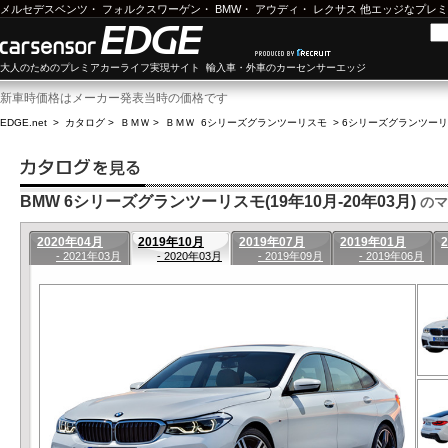
メルセデスベンツ
・
フォルクスワーゲン
・
BMW
・
アウディ
・
レクサス
他エッジなプレミ
大人のためのプレミアカーライフ実現サイト 輸入車・外車のカーセンサーエッジ
新車時価格はメーカー発表当時の価格です
EDGE.net
>
カタログ
>
ＢＭＷ
>
ＢＭＷ 6シリーズグランツーリスモ
>
6シリーズグランツーリスモ
BMW 6シリーズグランツーリスモ(19年10月-20年03月)
のマ
2020年04月
2019年10月
2019年07月
2019年01月
- 2021年03月
- 2020年03月
- 2019年09月
- 2019年06月