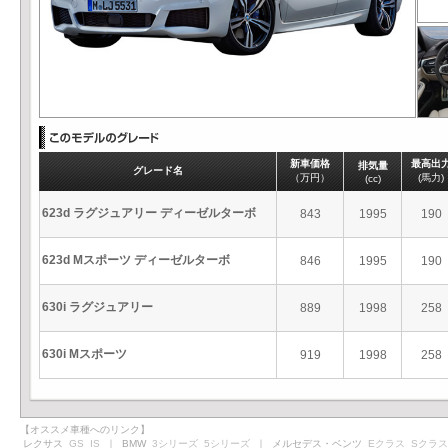
新車価格
最高出
排気量
グレード名
（万円）
(馬力)
(cc)
623d ラグジュアリー ディーゼルターボ
843
1995
190
623d Mスポーツ ディーゼルターボ
846
1995
190
630i ラグジュアリー
889
1998
258
630i Mスポーツ
919
1998
258
【オススメ車種へのリンク】
レクサス
GS
IS
｜ BMW
3シリーズ
5シリーズ
｜ メルセデス・ベンツ
Eクラス
Sクラス